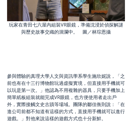
玩家在青田七六屋內組裝VR眼鏡，準備沈浸於偵探解謎
與歷史故事交織的洄瀾中。 圖／林琮恩攝
參與體驗的真理大學人文與資訊學系學生施欣妮說，「之
前也有在十三行博物館玩過虛擬實境，但直接用手機就可
以玩是第一次。」他認為不用複雜的器具，只要手機加上
簡單紙板組裝就能完成VR眼鏡，也方便使用者走出戶
外，實際接觸文史古蹟等場域。團隊的鄒佳衡則說：「在
進公司前都不知道有這樣的方式，直接用手機就可以進行
遊戲。」對他來說這樣的遊戲方式也十分新鮮。