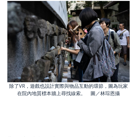
除了VR，遊戲也設計實際與物品互動的環節，圖為玩家
在院內地質標本牆上尋找線索。 圖／林琮恩攝