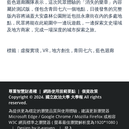
藍色迴廊團隊表示，這次民眾體驗的「消失的樂章」內容
屬於測試版，僅包含青田七六一個地點，日後發售的完整
版內容將涵蓋大安森林公園附近包括永康街在內的多處地
點，民眾將能在此範圍中一邊玩遊戲，一邊探索文史場域
及地方商家，完成一場深度的城市探索之旅。
標籤：
虛擬實境
,
VR
,
地方創生
,
青田七六
,
藍色迴廊
尊重智慧財產權
｜
網路使用規範要點
｜
個資政策
Copyright © 2024. 國立政治大學 大學報 All rights
reserved.
為提供更為穩定的瀏覽品質與使用體驗，建議更新瀏覽器
Microsoft Edge / Google Chrome / Mozilla Firefox 或相容
W3C 網頁標準之瀏覽器 ( 螢幕最佳瀏覽解析度為1920*1080 )
｜
Design by it-easygo.
｜
登入