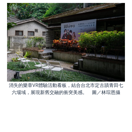
消失的樂章VR體驗活動看板，結合台北市定古蹟青田七
六場域，展現新舊交融的衝突美感。 圖／林琮恩攝