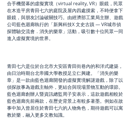
合手機螢幕的
虛擬實境（
virtual reality,
VR）
眼鏡，民眾
在木造平房青田七六的庭院及屋內四處摸索，不時便拿下
眼鏡，與朋友討論破關技巧。由經濟部工業局主辦、遊戲
公司藍色迴廊執行的「新興科技X 文史古蹟 — VR城市偵
探體驗交流會．消失的樂章」活動，吸引數十位民眾一同
進入虛擬實境的世界。
青田七六是位於台北市大安區青田街巷內的和洋式建築，
由日治時期
台
北帝國大學
教授
足
立
仁
興建。「消失的樂
章」是一款由藍色迴廊開發的虛擬實境解謎遊戲，除了以
偵探故事為遊戲主軸外，更結合與現場景物互動的環節。
藍色迴廊創辦人暨資訊總監周子安表示，這款遊戲相較於
藍色迴廊先前兩款，在歷史背景上有較多著墨。例如在故
事中加入曾居住於青田七六的人物角色，期待遊戲可以寓
教於樂，融入更多文教知識。