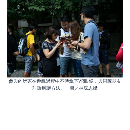
參與的玩家在遊戲過程中不時拿下VR眼鏡，與同隊朋友
討論解謎方法。 圖／林琮恩攝