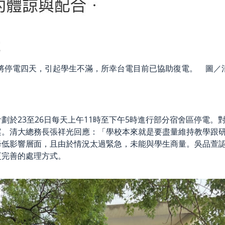
區將停電四天，引起學生不滿，所幸台電目前已協助復電。 圖／
劃於23至26日每天上午11時至下午5時進行部分宿舍區停電
案。清大總務長
張祥光回應：「學校本來就是要盡量維持教學跟
降低影響層面，且由於情況太過緊急，未能與學生商量。吳品萱
更完善的處理方式。