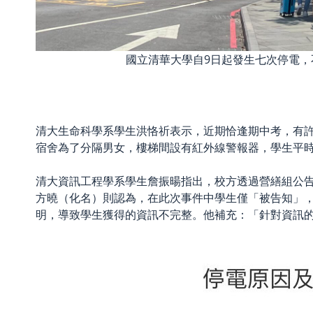
國立清華大學自9日起發生七次停電
清大生命科學系學生洪恪祈表示，近期恰逢期中考，有
宿舍為了分隔男女，樓梯間設有紅外線警報器，學生平
清大資訊工程學系學生詹振暘指出，校方透過營繕組公
方曉（化名）則認為，在此次事件中學生僅「被告知」
明，導致學生獲得的資訊不完整。他補充：「針對資訊