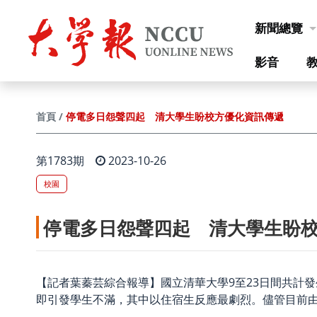
跳到主要內容
新聞總覽
影音
停電多日怨聲四起 清大學生盼校方優化資訊傳遞
首頁
第1783期
2023-10-26
校園
停電多日怨聲四起 清大學生盼
【記者葉蓁芸綜合報導】國立清華大學9至23日間共計
即引發學生不滿，其中以住
宿生反應最劇烈。儘管
目前