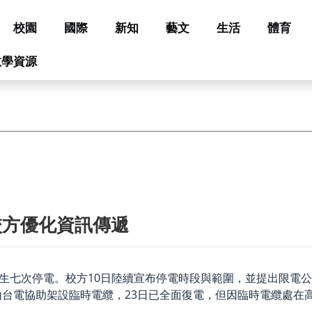
校園
國際
新知
藝文
生活
體育
教學資源
校方優化資訊傳遞
發生七次停電。校方10日陸續宣布停電時段與範圍，並提出限電
由台電協助架設臨時電纜，23日已全面復電，但因臨時電纜處在