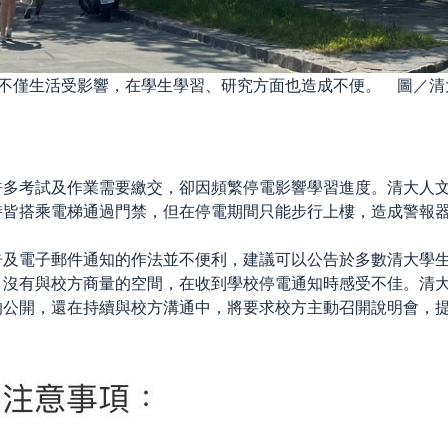
，不僅生活受影響，在學生學習、研究方面也造成不便。 圖／清
許多考試及作業需要繳交，卻因頻繁停電影響學習進度。清大人
時皆搭乘電梯通過門禁，但在停電期間只能步行上樓，造成警報
告及電子郵件通知的作法並不便利，建議可以公告於多數清大學
，沒有與校方商量的空間，在收到學校停電通知時感受不佳。清
的公開，還在持續與校方溝通中，將要求校方主動召開說明會，