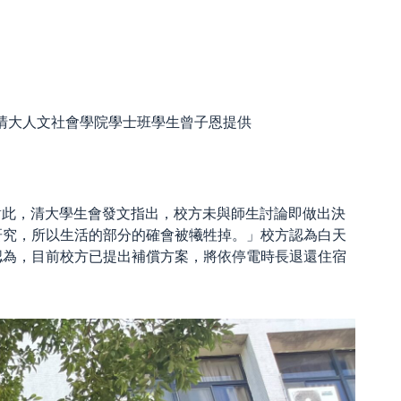
清大人文社會學院學士班學生曾子恩提供
。對此，清大學生會發文指出，校方未與師生討論即做出決
研究，所以生活的部分的確會被犧牲掉。」校方認為白天
認為，目前校方已提出補償方案，將依停電時長退還住宿