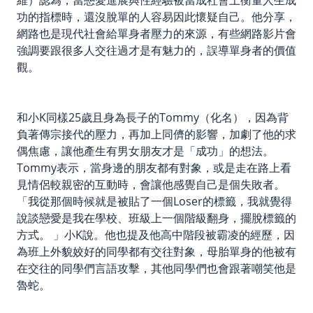
功的指標時，還沒脫單的人容易因此懷疑自己。他分享，
網路也是現代社會給單身者壓力的來源，有些網路影片會
強調要跟很多人交往過才是有魅力的，誤導單身者的價值
觀。
和小K同樣25歲且身為長子的Tommy（化名），因為背
負著傳宗接代的壓力，再加上同儕的影響，加劇了他的求
偶焦慮，讓他產生有男女朋友才是「成功」的想法。
Tommy表示，當身邊的朋友都有對象，或是走在路上看
見情侶較親密的互動時，會讓他感覺自己是個失敗者。
「我從那個時候就是被貼了一個Loser的標籤，我就覺得
說談戀愛是我在學校、班級上一個階級翻身，擺脫標籤的
方式。 」小K說。他也提及他高中階段被霸凌的經歷，因
為班上外貌姣好的同學都有交往對象，母胎單身的他被有
在交往的同學們言語攻擊，其他同學們也會跟著嘲笑他是
魯蛇。