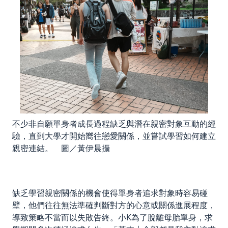
不少非自願單身者成長過程缺乏與潛在親密對象互動的經
驗，直到大學才開始嚮往戀愛關係，並嘗試學習如何建立
親密連結。 圖／黃伊晨攝
缺乏學習親密關係的機會使得單身者追求對象時容易碰
壁，他們往往無法準確判斷對方的心意或關係進展程度，
導致策略不當而以失敗告終。小K為了脫離母胎單身，求