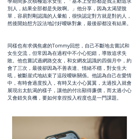
學期間多次積極追求女生，「基本上全部都是我主動追求
別人，結果全部都是失敗啊。」他分享，因為太渴望脫
單，容易對剛認識的人暈船，很快認定對方就是對的人，
然後開始想方設法地討好曖昧對象，最後卻都沒有結果。
同樣也有求偶焦慮的Tommy回想，自己不斷地去嘗試和
女生交流，但常因為在過程中不小心犯錯，導致追求失
敗。他也嘗試過網路交友，和女網友認識的四個月中，約
會了三次，最後卻因為不善表達、情緒不穩，對女生大
吼，被斷崖式地結束了這段曖昧關係。他認為自己在愛情
中，有時會過度投入，有時又太小心翼翼，太過投入就會
展現出太飢渴的樣子，讓他的付出顯得廉價，而太過小心
又會錯失良機，要如何拿捏投入程度也是一門課題。