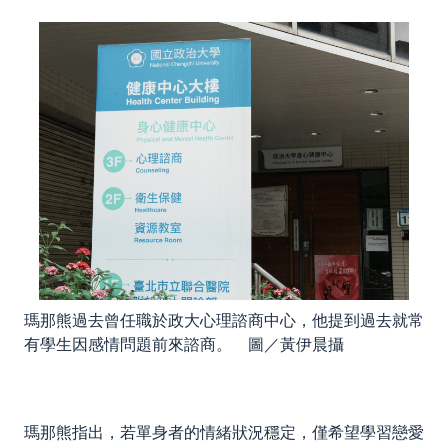
瑪那熊過去曾任職於政大心理諮商中心，他提到過去就常
有學生因感情問題前來諮商。 圖／黃伊晨攝
瑪那熊指出，若單身者的情緒狀況穩定，僅希望學習戀愛