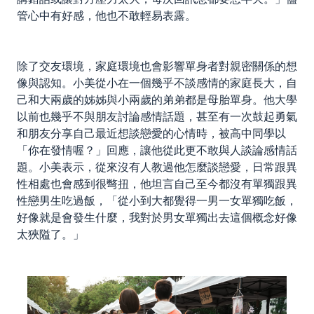
管心中有好感，他也不敢輕易表露。
除了交友環境，家庭環境也會影響單身者對親密關係的想
像與認知。小美從小在一個幾乎不談感情的家庭長大，自
己和大兩歲的姊姊與小兩歲的弟弟都是母胎單身。他大學
以前也幾乎不與朋友討論感情話題，甚至有一次鼓起勇氣
和朋友分享自己最近想談戀愛的心情時，被高中同學以
「你在發情喔？」回應，讓他從此更不敢與人談論感情話
題。小美表示，從來沒有人教過他怎麼談戀愛，日常跟異
性相處也會感到很彆扭，他坦言自己至今都沒有單獨跟異
性戀男生吃過飯，「從小到大都覺得一男一女單獨吃飯，
好像就是會發生什麼，我對於男女單獨出去這個概念好像
太狹隘了。」