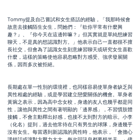
Tommy提及自己嘗試和女生搭話的經驗，「我那時候會
故意去接觸陌生女生，問她們：『欸你平常有什麼興
趣？』、『你今天在這邊幹嘛？』但其實就是單純想練習
聊天，不是真的想認識對方。」他表示自己一直都很不擅
長社交，但會為了認識女生刻意練習聊天或研究女生喜歡
什麼，這樣的策略使他容易忽略對方感受、強求發展關
係，因而多次被拒絕。
長期處在單一性別的環境裡，也同樣容易使單身者缺乏與
異性相處的經驗，或是學習建立戀愛關係的機會。單身者
黃琬之表示，因為高中念女校，身邊的友人也幾乎都是同
性，讓他與異性之間有著明顯的「邊界感」，不習慣肢體
接觸，不會主動釋出好感，也接不太到對方的暗示。小李
（化名）提到，過去他常待在只有男生的球隊，身邊幾乎
沒有女生。每當遇到新認識的異性時，他表示，「會擔心
講錯話或讓對方壓力太大，每次回訊息都要想半天。」儘