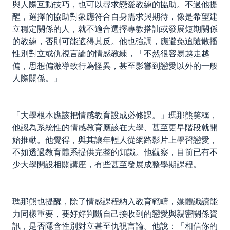
與人際互動技巧，也可以尋求戀愛教練的協助。不過他提
醒，選擇的協助對象應符合自身需求與期待，像是希望建
立穩定關係的人，就不適合選擇專教搭訕或發展短期關係
的教練，否則可能適得其反。他也強調，應避免追隨散播
性別對立或仇視言論的情感教練，「不然很容易越走越
偏，思想偏激導致行為怪異，甚至影響到戀愛以外的一般
人際關係。」
「大學根本應該把情感教育設成必修課。」瑪那熊笑稱，
他認為系統性的情感教育應該在大學、甚至更早階段就開
始推動。他覺得，與其讓年輕人從網路影片上學習戀愛，
不如透過教育體系提供完整的知識。他觀察，目前已有不
少大學開設相關講座，有些甚至發展成整學期課程。
瑪那熊也提醒，除了情感課程納入教育範疇，媒體識讀能
力同樣重要，要好好判斷自己接收到的戀愛與親密關係資
訊，是否隱含性別對立甚至仇視言論。他說：「相信你的