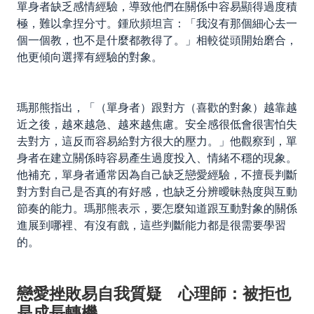
單身者缺乏感情經驗，導致他們在關係中容易顯得過度積
極，難以拿捏分寸。鍾欣頻坦言：「我沒有那個細心去一
個一個教，也不是什麼都教得了。」相較從頭開始磨合，
他更傾向選擇有經驗的對象。
瑪那熊指出，「（單身者）跟對方（喜歡的對象）越靠越
近之後，越來越急、越來越焦慮。安全感很低會很害怕失
去對方，這反而容易給對方很大的壓力。」他觀察到，單
身者在建立關係時容易產生過度投入、情緒不穩的現象。
他補充，單身者通常因為自己缺乏戀愛經驗，不擅長判斷
對方對自己是否真的有好感，也缺乏分辨曖昧熱度與互動
節奏的能力。瑪那熊表示，要怎麼知道跟互動對象的關係
進展到哪裡、有沒有戲，這些判斷能力都是很需要學習
的。
戀愛挫敗易自我質疑 心理師：被拒也
是成長轉機