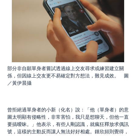
部分非自願單身者嘗試透過線上交友尋求或練習建立關
係，但因線上交友更不易確定對方想法，難見成效。 圖
／黃伊晨攝
曾拒絕過單身者的小新（化名）說：「他（單身者）的意
圖太明顯有侵略性，非常害怕，我只是想聊天，但他一直
要搞曖昧。」他表示，有些人剛認識，就瘋狂釋放求偶訊
號，這樣的主動反而讓人無法好好相處。鍾欣頻則覺得，