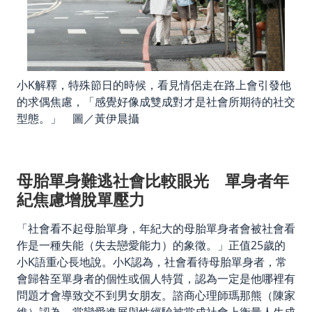
小K解釋，特殊節日的時候，看見情侶走在路上會引發他
的求偶焦慮，「感覺好像成雙成對才是社會所期待的社交
型態。」 圖／黃伊晨攝
母胎單身難逃社會比較眼光 單身者年
紀焦慮增脫單壓力
「社會看不起母胎單身，年紀大的母胎單身者會被社會看
作是一種失能（失去戀愛能力）的象徵。」正值25歲的
小K語重心長地說。小K認為，社會看待母胎單身者，常
會歸咎至單身者的個性或個人特質，認為一定是他哪裡有
問題才會導致交不到男女朋友。諮商心理師瑪那熊（陳家
維）認為，當戀愛進展與性經驗被當成社會上衡量人生成