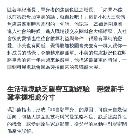
隨著年紀漸長，單身者的焦慮也隨之增長。「如果25歲
以前我都母胎單身的話，就自殺吧！」這是小K大三求偶
焦慮最嚴重時常常想的一句話。他認爲，25歲是剛畢業
進入社會的時候，進入職場後交友圈就會大幅縮窄，入社
會後的愛情也往往會數算利益與條件，很難有單純的戀
愛。小美也有同感，覺得脫離校園會失去有一群人跟你一
起成長的感覺，令他越來越孤單。小美的焦慮狀況也在即
將畢業的這一年內越來越嚴重，他描述最嚴重的時候，一
回到租屋處就會因為襲捲而來的孤獨感大哭。
生活環境缺乏親密互動經驗 戀愛新手
難掌握相處分寸
瑪那熊指出，形成「非自願單身」的原因，可能來自幾個
面向，包括人際互動技巧與戀愛策略不足、缺乏認識異性
的機會，或受到原生家庭影響，從父母的互動中對親密關
係產生誤解。