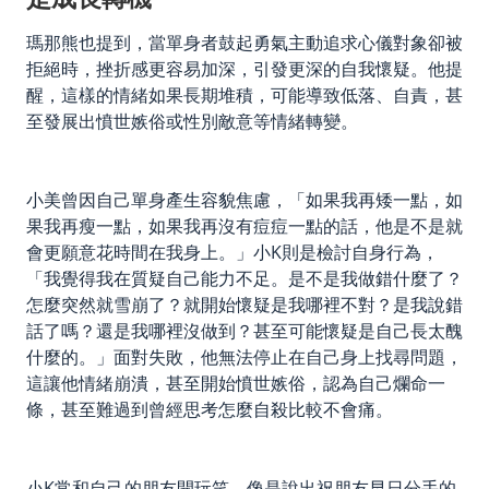
瑪那熊也提到，當單身者鼓起勇氣主動追求心儀對象卻被
拒絕時，挫折感更容易加深，引發更深的自我懷疑。他提
醒，這樣的情緒如果長期堆積，可能導致低落、自責，甚
至發展出憤世嫉俗或性別敵意等情緒轉變。
小美曾因自己單身產生容貌焦慮，「如果我再矮一點，如
果我再瘦一點，如果我再沒有痘痘一點的話，他是不是就
會更願意花時間在我身上。」小K則是檢討自身行為，
「我覺得我在質疑自己能力不足。是不是我做錯什麼了？
怎麼突然就雪崩了？就開始懷疑是我哪裡不對？是我說錯
話了嗎？還是我哪裡沒做到？甚至可能懷疑是自己長太醜
什麼的。」面對失敗，他無法停止在自己身上找尋問題，
這讓他情緒崩潰，甚至開始憤世嫉俗，認為自己爛命一
條，甚至難過到曾經思考怎麼自殺比較不會痛。
小K常和自己的朋友開玩笑，像是說出祝朋友早日分手的