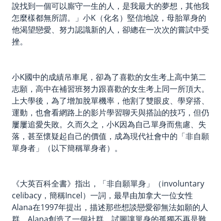
說找到一個可以廝守一生的人，是我最大的夢想，其他我
怎麼樣都無所謂。」小K（化名）堅信地說，母胎單身的
他渴望戀愛、努力認識新的人，卻總在一次次的嘗試中受
挫。
小K國中的成績吊車尾，卻為了喜歡的女生考上高中第二
志願，高中在補習班努力跟喜歡的女生考上同一所頂大。
上大學後，為了增加脫單機率，他割了雙眼皮、學穿搭、
運動，也會看網路上的影片學習聊天與搭訕的技巧，但仍
屢屢追愛失敗。久而久之，小K因為自己單身而焦慮、失
落，甚至懷疑起自己的價值，成為現代社會中的「非自願
單身者」（以下簡稱單身者）。
《大英百科全書》指出，「非自願單身」（involuntary
celibacy，簡稱Incel）一詞，最早由加拿大一位女性
Alana在1997年提出，描述那些想談戀愛卻無法如願的人
群。Alana創造了一個社群，試圖讓單身的孤獨不再是難