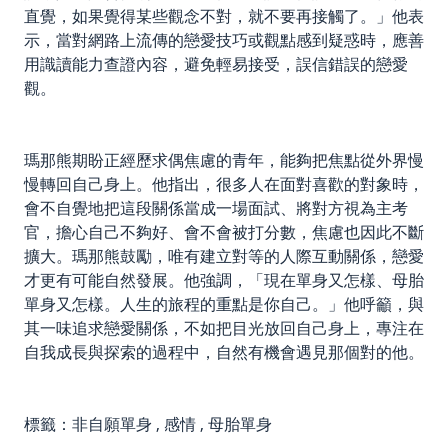
直覺，如果覺得某些觀念不對，就不要再接觸了。」他表
示，當對網路上流傳的戀愛技巧或觀點感到疑惑時，應善
用識讀能力查證內容，避免輕易接受，誤信錯誤的戀愛
觀。
瑪那熊期盼正經歷求偶焦慮的青年，能夠把焦點從外界慢
慢轉回自己身上。他指出，很多人在面對喜歡的對象時，
會不自覺地把這段關係當成一場面試、將對方視為主考
官，擔心自己不夠好、會不會被打分數，焦慮也因此不斷
擴大。瑪那熊鼓勵，唯有建立對等的人際互動關係，戀愛
才更有可能自然發展。他強調，「現在單身又怎樣、母胎
單身又怎樣。人生的旅程的重點是你自己。」他呼籲，與
其一味追求戀愛關係，不如把目光放回自己身上，專注在
自我成長與探索的過程中，自然有機會遇見那個對的他。
標籤：
非自願單身
,
感情
,
母胎單身