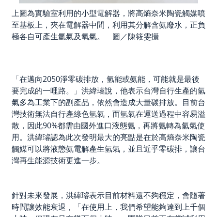
上圖為實驗室利用的小型電解器，將高熵奈米陶瓷觸媒噴
至基板上，夾在電解器中間，利用其分解含氨廢水，正負
極各自可產生氫氣及氧氣。 圖／陳筱雯攝
「在邁向2050淨零碳排放，氫能或氨能，可能就是最後
要完成的一哩路。」洪緯璿說，他表示台灣自行生產的氫
氣多為工業下的副產品，依然會造成大量碳排放。目前台
灣技術無法自行產綠色氫氣，而氫氣在運送過程中容易溢
散，因此90%都需由國外進口液態氨，再將氨轉為氫氣使
用。洪緯璿認為此次發明最大的亮點是在於高熵奈米陶瓷
觸媒可以將液態氨電解產生氫氣，並且近乎零碳排，讓台
灣再生能源技術更進一步。
針對未來發展，洪緯璿表示目前材料還不夠穩定，會隨著
時間讓效能衰退，「在使用上，我們希望能夠達到上千個