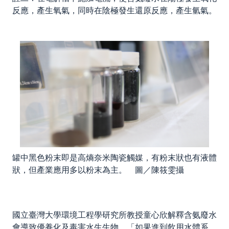
反應，產生氧氣，同時在陰極發生還原反應，產生氫氣。
罐中黑色粉末即是高熵奈米陶瓷觸媒，有粉末狀也有液體
狀，但產業應用多以粉末為主。 圖／陳筱雯攝
國立臺灣大學環境工程學研究所教授童心欣解釋含氨廢水
會導致優養化及毒害水生生物，「如果進到飲用水體系，