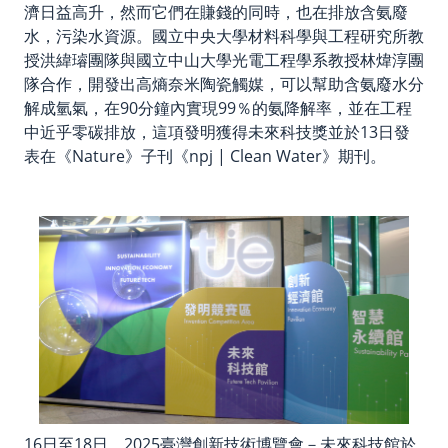
濟日益高升，然而它們在賺錢的同時，也在排放含氨廢
水，污染水資源。國立中央大學材料科學與工程研究所教
授洪緯璿團隊與國立中山大學光電工程學系教授林煒淳團
隊合作，開發出高熵奈米陶瓷觸媒，可以幫助含氨廢水分
解成氫氣，在90分鐘內實現99％的氨降解率，並在工程
中近乎零碳排放，這項發明獲得未來科技獎並於13日發
表在《Nature》子刊《npj | Clean Water》期刊。
16日至18日，2025臺灣創新技術博覽會－未來科技館於