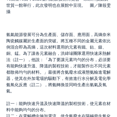
世貿一館舉行，此次發明也在展館中呈現。 圖／陳筱雯
攝
氫氣能源發展可分為生產面、儲存面、應用面，高熵奈米
陶瓷觸媒屬於生產面的突破。將五種不同的金屬元素依比
例混合即為高熵，這次材料選用的元素有鐵、鈷、鎳、
銅、錳。為了讓各元素融合，洪緯璿團隊選用快速床熱解
法（註一），他說：「為了要讓元素均勻的分布，必須要
有能夠快速升溫、降溫的製程技術，才能製作出不同元素
都散佈均勻的材料。」最後將含氨廢水或液態氨輸進電解
器，使其在外加電場的驅動下，有效進行水分解及電化學
氨氧化反應（註二），將氨轉換並同時生產出氫氣及氧
氣。
註一：能夠快速升溫及快速降溫的製程技術，使元素在材
料中能夠均勻的分布。
註二：在電解槽中施加電流，使含氨廢水在陽極發生氧化