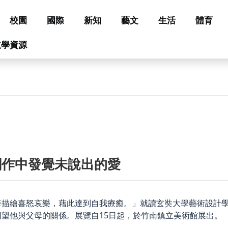
校園
國際
新知
藝文
生活
體育
教學資源
創作中發覺未說出的愛
筆描繪喜怒哀樂，藉此達到自我療癒。」就讀玄奘大學藝術設計
望他與父母的關係。展覽自15日起，於竹南鎮立美術館展出。