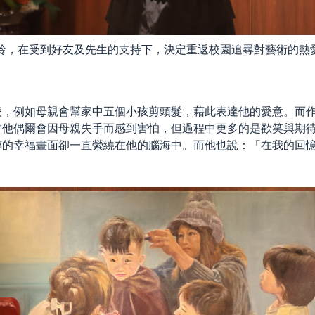
秀玲，在受到好友及先生的支持下，決定重返校園追尋對藝術的熱
愛，例如母親會幫家中五個小孩剪頭髮，藉此表達他的愛意。而
管他偶爾會因母親失手而感到害怕，但過程中更多的是歡笑與期
粹的幸福畫面卻一直縈繞在他的腦海中。而他也說：「在我的回