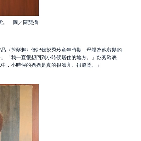
愛。 圖／陳雙攝
作品〈剪髮趣〉便記錄彭秀玲童年時期，母親為他剪髮的
待。「我一直很想回到小時候居住的地方。」彭秀玲表
憶中，小時候的媽媽是真的很漂亮、很溫柔。」