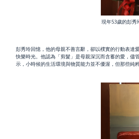
現年53歲的彭
彭秀玲回憶，他的母親不善言辭，卻以樸實的行動表達
快樂時光。他認為「剪髮」是母親深沉而含蓄的愛，儘
示，小時候的生活環境與物質能力並不優渥，但那些純