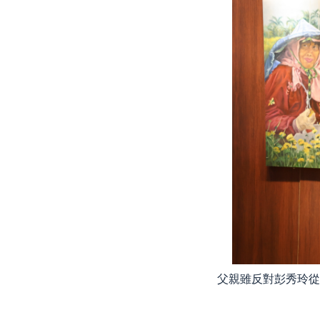
父親雖反對彭秀玲從