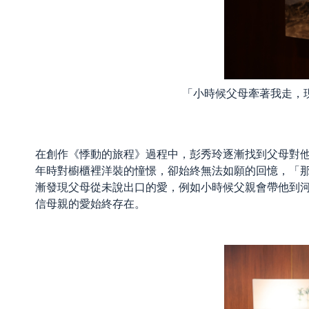
「小時候父母牽著我走，
在創作《悸動的旅程》過程中，彭秀玲逐漸找到父母對
年時對櫥櫃裡洋裝的憧憬，卻始終無法如願的回憶，「
漸發現父母從未說出口的愛，例如小時候父親會帶他到
信母親的愛始終存在。