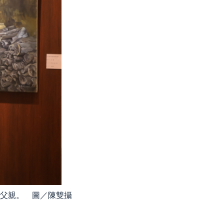
父親。 圖／陳雙攝