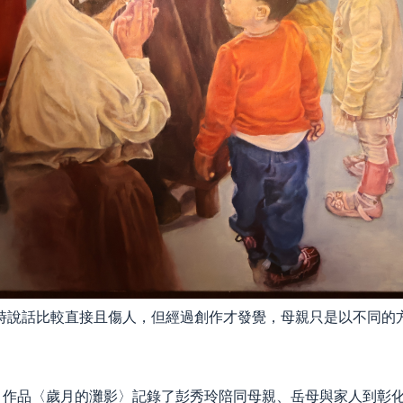
時說話比較直接且傷人，但經過創作才發覺，母親只是以不同的
。作品〈歲月的灘影〉記錄了彭秀玲陪同母親、岳母與家人到彰