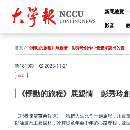
跳到主要內容
新聞總覽
影音
《悸動的旅程》展親情 彭秀玲創作中發覺未說出的愛
首頁
第1819期
2025-11-21
藝文
《悸動的旅程》展親情 彭秀玲
【記者陳雙苗栗報導】「我把人生比作一趟旅程，用畫
以油畫為主要媒材，詮釋從童年至中年的心路歷程，並回