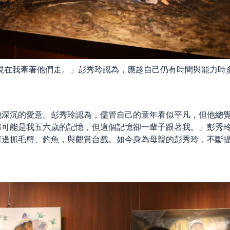
現在我牽著他們走。」彭秀玲認為，應趁自己仍有時間與能力時
他深沉的愛意。彭秀玲認為，儘管自己的童年看似平凡，但他總
那可能是我五六歲的記憶，但這個記憶卻一輩子跟著我。」彭秀
河邊抓毛蟹、釣魚，與觀賞台戲。如今身為母親的彭秀玲，不斷