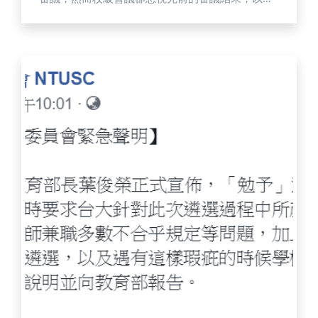
共識為由退回協調會議，引發學生與系所對程序合
法性及決議合理性的質疑。 本次國文學系課程架構
調整內容，因應華語課程需求增加，新增兩門課程
以培養華語教學人才；同時廢止多年未開或原屬與
台文所共開的課程，藉此讓國文學系課程安排更明
確，凸顯系所特色，並提升招生競爭力。彰師國文
所的課程架構已逾十多年未曾更新，課程內容與現
今研究趨勢與學生需求產生明顯落差。彰師大學生
會長同時為國文學系的楊孟沅認為：「此次課程會
議中的諸多不公與決議，都使得新課架難以落
實。」為了改善及加強招生競爭力，而提出新的課
程架構，但在校課程委員會中遭遇程序爭議，使改
革停滯，也將會影響國文所的招生情況。 楊孟沅指
出，會議中課務組長表示，「會議規則為原則性規
則，不必完全遵守。」這讓學生代表質疑程序是否
被恣意解釋，進而影響審議的公正性與透明度。他
指出：「課程案退回協調會議，但該會議不屬三級
三審制度，會議效力存疑。｣在審議內容上，彰師大
學生議會議長同時為國文學系學生的郭恩提到，此
次課程架構原有多項建議修改，例如刪減陳舊課