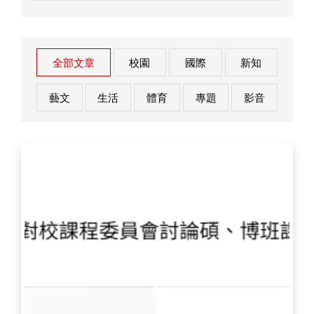
全部文章
校園
國際
新知
藝文
生活
體育
專題
影音