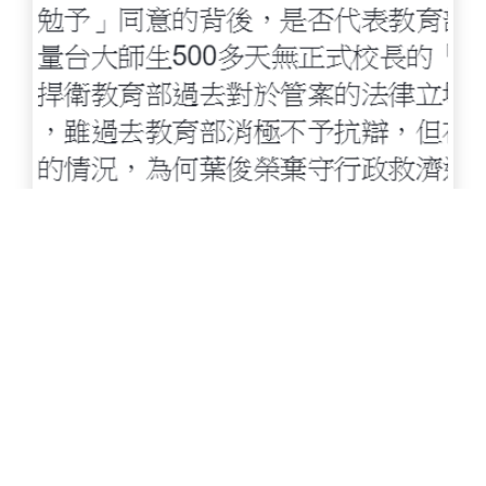
程、補足專業特色、增設新課程，但在程序混亂與
決議不清的情況下，改革方向被迫停滯。 彰師大秘
書室回應，學生會關切的協調會制度，仍屬於既定
的「三級三審」程序範疇內。並表示本次會議所認
定的「無共識」以及退回的理由，因審議尚未完
成，現階段不便說明。秘書室對於課務組長的爭議
言論，聲明並非事實。對此學生代表與校方之間的
說法有明顯的不同，確切真相仍有待釐清；對於學
生會及學生議會提出的程序合法性與學生權益疑
慮，校方強調已納入後續研議，並會在程序完備後
向師生統一說明。校方也表示，待本案審議結束
後，將依實際情況進行制度檢討，以提升透明度與
行政效率。 楊孟沅指出，課程審議應「尊重專業並
遵守程序」，避免程序失當讓學生承擔後果，並要
求校方修正錯誤決議，保障碩博新生的選課與學習
權益。國立政治大學課程組長陳世昌分享，校方應
定期全面檢視課程架構，以確保內容貼合實際授
課；在審議過程中，若資料不足或意見未釐清，會
先要求提案單位補件再續審，學生提出的疑慮也會
依程序進行檢視與回覆，藉此降低爭議發生的可能