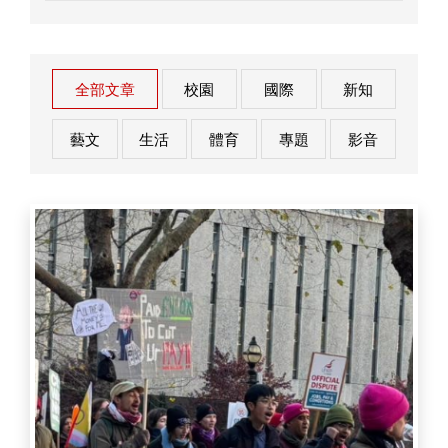
全部文章
校園
國際
新知
藝文
生活
體育
專題
影音