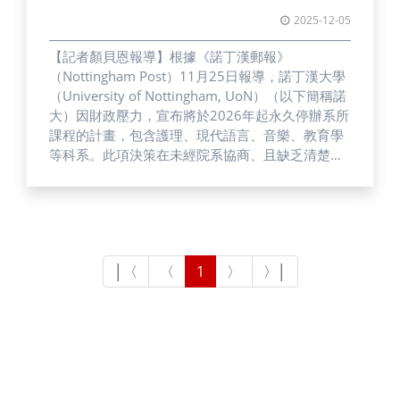
2025-12-05
【記者顏貝恩報導】根據《諾丁漢郵報》
（Nottingham Post）11月25日報導，諾丁漢大學
（University of Nottingham, UoN）（以下簡稱諾
大）因財政壓力，宣布將於2026年起永久停辦系所
課程的計畫，包含護理、現代語言、音樂、教育學
等科系。此項決策在未經院系協商、且缺乏清楚說
明的情況下發布，引發英國大學院工會
（University and College Union, UCU）強烈不
滿，並掀起抗議聲浪。 11月24日，約有100名學生
和教職員聚集在大學公園校區（University
Park），抗議校方計畫縮減多科系，呼籲學校應撤
回科系調整方案，並要求提高財務資訊透明度。目
前，諾大表示將暫停部分課程的招生，但允許本科
生及研究生完成原有的學程。就讀於卡迪夫大學
（Cardiff University）的留英學生小陳（化名）
說：「如果學生未積極修課，縮減課程的安排是合
理的，但不應影響對社會具有長期價值且有學生需
求的科目。」他指出，在學費持續提升的情況下，