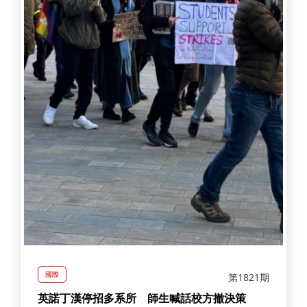
國際
第1821期
英諾丁漢停招多系所 師生喊話校方撤決策