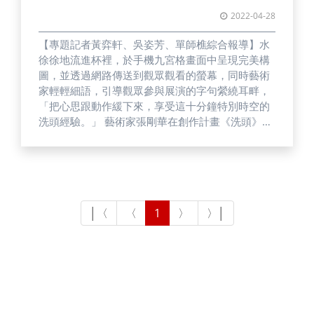
2022-04-28
【專題記者黃弈軒、吳姿芳、單師樵綜合報導】水
徐徐地流進杯裡，於手機九宮格畫面中呈現完美構
圖，並透過網路傳送到觀眾觀看的螢幕，同時藝術
家輕輕細語，引導觀眾參與展演的字句縈繞耳畔，
「把心思跟動作緩下來，享受這十分鐘特別時空的
洗頭經驗。」 藝術家張剛華在創作計畫《洗頭》中
回溯成長記憶，並探討身分認同。 圖／明日和合
製作所提供螢幕劃分為一格一格，藝術家手抹泡沫
搓揉頭髮佔據主要畫面，右方呈現展演各個空間，
檯燈點亮棉床，為幽暗房間注入溫暖，狹長廊道無
人走動，揭示「洗頭」為親密時刻。藝術家將自身
洗頭的記憶娓娓道來，觀眾也分享關於自己的洗頭
故事。冷漠不再是科技唯一形容詞，藝術家與觀眾
身在世界不同角落，卻能藉由數位裝置走向彼此。
社群媒體與會議軟體如同雲中繩索，成為兩者之間
的聯繫，相遇剎那擦出藝術火花，完成線上展演。
線上展演順應科技潮流，即使缺乏實體互動，在藝
術家的設計下仍給予觀眾參與空間，甚至創造出獨