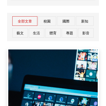
全部文章
校園
國際
新知
藝文
生活
體育
專題
影音