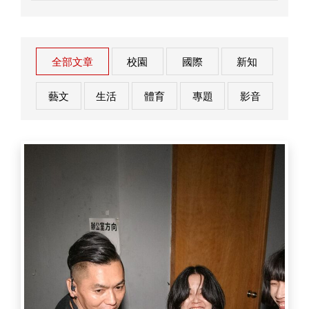
全部文章
校園
國際
新知
藝文
生活
體育
專題
影音