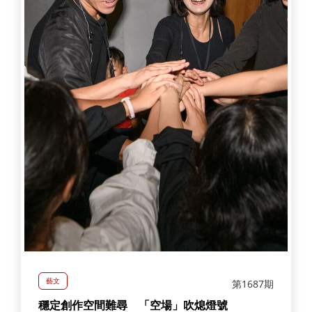
藝文
第1687期
穩定創作空間難尋 「空場」吹熄燈號