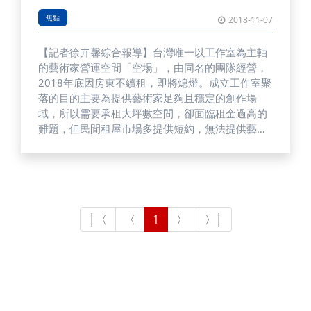
焦點
2018-11-07
【記者徐卉馨綜合報導】台灣唯一以工作室為主軸
的藝術家營運空間「空場」，由同名的團隊經營，
2018年底因房東不續租，即將熄燈。成立工作室聚
落的目的主要為提供藝術家足夠且穩定的創作場
域，所以需要承租大坪數空間，卻面臨租金過高的
難題，但民間租屋市場多提供短約，無法提供藝術
家長期創作的基地。空場於3日起舉辦最後一場對
外活動「竊欲場・空場─場空」，包含讀劇、舞踏
與Open Studio等藝術形式，以溫柔的控訴來告別5
年來的創作與經營。 空場─場空，柯良志題字的布
條置於展場開端處。Open Studio 16位參展藝術
家、共開放11間工作室。 圖／徐卉馨攝&nbsp;空
場在2012年底承租位於北投、前身為紡織廠的空
間，與房東正大集團簽約5年。房東在2015年向空
場提議合作經營，討論合辦活動、分配空間的可能
性，然由於雙方對經營藝術活動的理念與風格不
同，協調未果，2016年房東單方面將展場封起，並