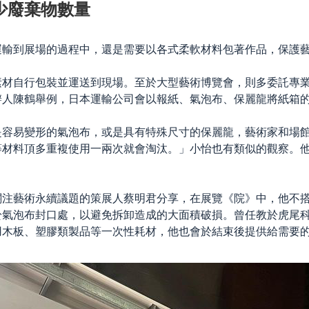
少廢棄物數量
運輸到展場的過程中，還是需要以各式柔軟材料包著作品，保護
素材自行包裝並運送到現場。至於大型藝術博覽會，則多委託專
辦人陳鶴
舉例，日本運輸公司會以報紙、氣泡布、保麗龍將紙箱
是容易變形的氣泡布，或是具有特殊尺寸的保麗龍，藝術家和場
等材料頂多重複使用一兩次就會淘汰。」小怡也有類似的觀察。
關注藝術永續議題的策展人蔡明君分享，在展覽
《院》
中，他不
於氣泡布封口處，以避免拆卸造成的大面積破損。
曾任教於虎尾
用木板、塑膠類製品等一次性耗材，他也會於結束後提供給需要