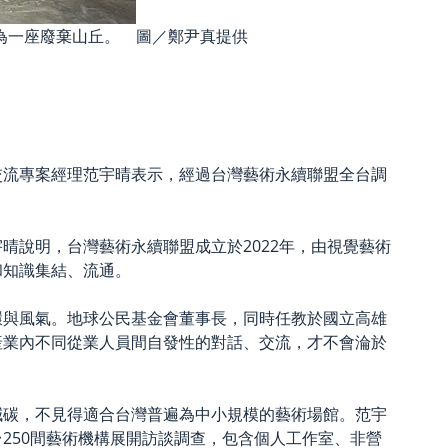
為一座廢棄山丘。 圖／鄭尹真提供
交流專案經理范宇晴
表示，經過
台灣藝術永續聯盟
全台調
宇晴說明，台灣藝術永續聯盟成立於
2022年，由
視覺藝術
和知識集結、流通。
環與風氣。
地球公民基金會董事長，同時任教於國立高雄
產業內不同從業人員間自發性的對話、交流，才不會淪於
減碳，不見得適合台灣普遍為中小規模的藝術場館。范宇
250間藝術機構展開訪談調查，包含個人工作室、非營