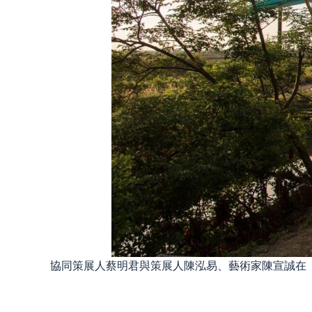
協同策展人蔡明君與策展人陳泓易、藝術家陳宣誠在