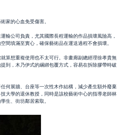
藝術家的心血免受傷害。
業運輸公司負責，尤其國際長程運輸的作品損壞風險高，
的空間填滿至實心，確保藝術品在運送過程不會損壞。
館就算想重複使用也不太可行。
非畫廊副總經理徐孝貴
無
他提到，木乃伊式的綑綁包覆方式，容易在拆除膠帶時破
搭任何展牆、台座等一次性木作結構，減少產生額外廢棄
科技大學的退休教授，同時是該校藝術中心的指導老師林
的學生、街坊鄰居索取。