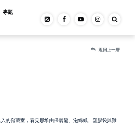
專題
返回上一層
進入的儲藏室，看見那堆由保麗龍、泡綿紙、塑膠袋與難