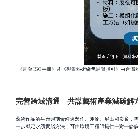
《畫廊ESG手冊》及《視覺藝術綠色展覽指引》由台
完善跨域溝通 共謀藝術產業減碳解
藝術作品的生命週期會經過製作、運輸、展出和廢棄，
一步擬定
永續實踐方法，可由環境工程師提供一對一諮