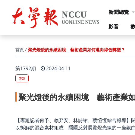
跳到主要內容
新聞總覽
影音
聚光燈後的永續困境 藝術產業如何邁向綠色轉型？
首頁
第1792期
2024-04-11
專題
聚光燈後的永續困境 藝術產業
【專題記者何予、賴羿安、林詩祐、蔡愷恆綜合報導】
以拆解的混合素材組成，隱隱反射展覽燈光線的一座銀