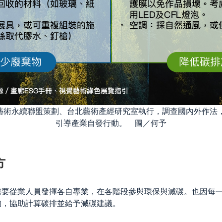
灣藝術永續聯盟策劃、台北藝術產經研究室執行，調查國內外作法
引導產業自發行動。 圖／何予
方
需要從業人員發揮各自專業，在各階段參與環保與減碳。也因每
詢，協助計算碳排並給予減碳建議。