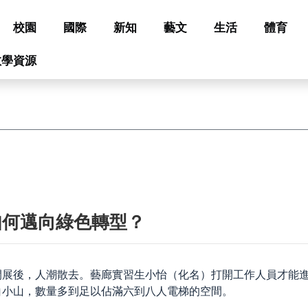
校園
國際
新知
藝文
生活
體育
教學資源
如何邁向綠色轉型？
閉展後，人潮散去。
藝廊實習生小怡（化名）
打開工作人員才能
白小山，數量多到足以佔滿六到八人電梯的空間。