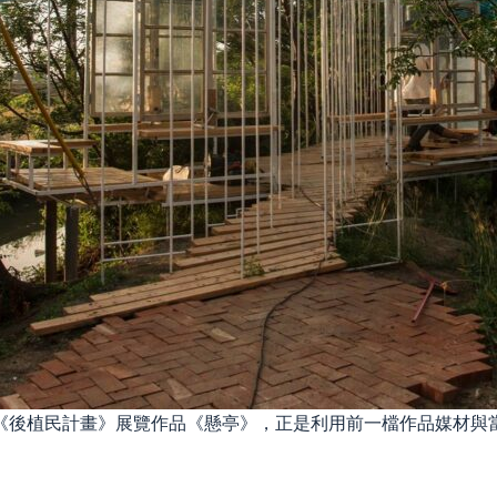
《後植民計畫》展覽作品《懸亭》，正是利用前一檔作品媒材與