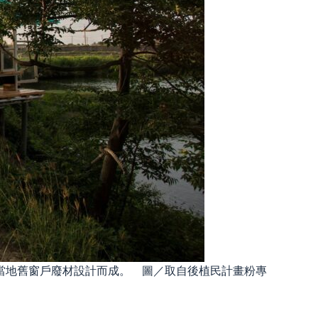
當地舊窗戶廢材設計而成。 圖／取自後植民計畫粉專