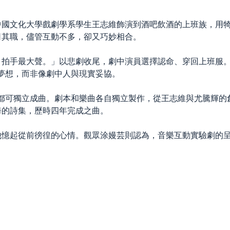
中國文化大學戲劇學系學生王志維飾演到酒吧飲酒的上班族，用
司其職，儘管互動不多，卻又巧妙相合。
，拍手最大聲。」以悲劇收尾，劇中演員選擇認命、穿回上班服
堅持夢想，而非像劇中人與現實妥協。
每首歌都可獨立成曲。劇本和樂曲各自獨立製作，從王志維與尤騰
海的詩集，歷時四年完成之曲。
他憶起從前徬徨的心情。觀眾涂嫚芸則認為，音樂互動實驗劇的