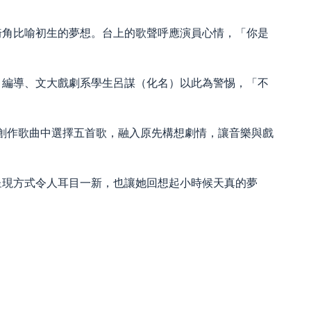
犄角比喻初生的夢想。台上的歌聲呼應演員心情，「你是
。編導、文大戲劇系學生呂謀（化名）以此為警惕，「不
輝的創作歌曲中選擇五首歌，融入原先構想劇情，讓音樂與戲
呈現方式令人耳目一新，也讓她回想起小時候天真的夢