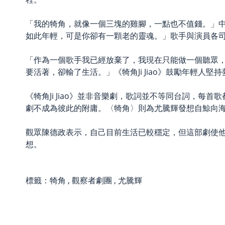
「我的犄角，就像一個三塊的雞腳，一點也不值錢。」
如此年輕，可是你卻有一顆老的靈魂。」歌手與演員各
「作為一個歌手我已經放棄了，我現在只能做一個聽眾
要活著，卻輸了生活。」《犄角Ji Jiao》鼓勵年輕人
《犄角Ji Jiao》並非音樂劇，歌詞並不等同台詞，
劇不成為彼此的附庸。〈犄角〉則為尤騰輝發想自鯨向
觀眾陳德政表示，自己目前生活已較穩定，但這部劇使
想。
標籤：
犄角
,
觀察者劇團
,
尤騰輝