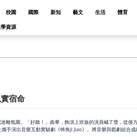
校園
國際
新知
藝文
生活
體育
教學資源
現實宿命
吧迷離氛圍。「好聽！」曲畢，飾演上班族的演員喊了聲，從後
攜手演出音樂互動實驗劇《犄角Ji Jiao》。將音樂與戲劇組