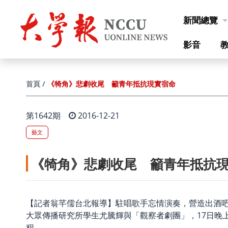
跳到主要內容
新聞總覽
影音
《犄角》悲劇收尾 籲青年抵抗現實宿命
首頁
第1642期
2016-12-21
藝文
《犄角》悲劇收尾 籲青年抵抗
【記者翁芊儒台北報導】駐唱歌手忘情演奏，營造出酒
大眾傳播研究所學生尤騰輝與「觀察者劇團」，17日晚上
程。