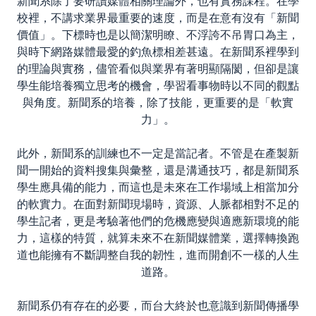
新聞系除了要研讀媒體相關理論外，也有實務課程。在學
校裡，不講求業界最重要的速度，而是在意有沒有「新聞
價值」。下標時也是以簡潔明瞭、不浮誇不吊胃口為主，
與時下網路媒體最愛的釣魚標相差甚遠。在新聞系裡學到
的理論與實務，儘管看似與業界有著明顯隔閡，但卻是讓
學生能培養獨立思考的機會，學習看事物時以不同的觀點
與角度。新聞系的培養，除了技能，更重要的是「軟實
力」。
此外，新聞系的訓練也不一定是當記者。不管是在產製新
聞一開始的資料搜集與彙整，還是溝通技巧，都是新聞系
學生應具備的能力，而這也是未來在工作場域上相當加分
的軟實力。在面對新聞現場時，資源、人脈都相對不足的
學生記者，更是考驗著他們的危機應變與適應新環境的能
力，這樣的特質，就算未來不在新聞媒體業，選擇轉換跑
道也能擁有不斷調整自我的韌性，進而開創不一樣的人生
道路。
新聞系仍有存在的必要，而台大終於也意識到新聞傳播學