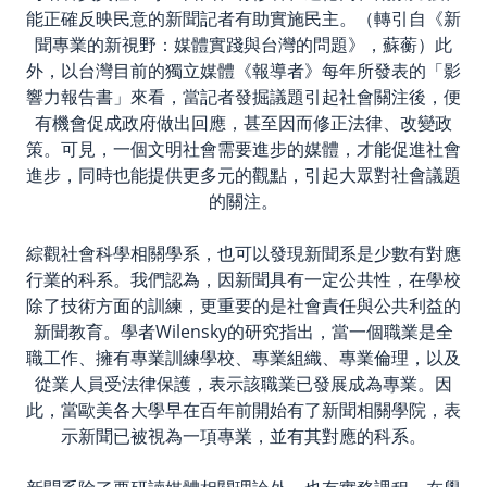
能正確反映民意的新聞記者有助實施民主。（轉引自《新
聞專業的新視野：媒體實踐與台灣的問題》，蘇蘅）此
外，以台灣目前的獨立媒體《報導者》每年所發表的「影
響力報告書」來看，當記者發掘議題引起社會關注後，便
有機會促成政府做出回應，甚至因而修正法律、改變政
策。可見，一個文明社會需要進步的媒體，才能促進社會
進步，同時也能提供更多元的觀點，引起大眾對社會議題
的關注。
綜觀社會科學相關學系，也可以發現新聞系是少數有對應
行業的科系。我們認為，因新聞具有一定公共性，在學校
除了技術方面的訓練，更重要的是社會責任與公共利益的
新聞教育。學者Wilensky的研究指出，當一個職業是全
職工作、擁有專業訓練學校、專業組織、專業倫理，以及
從業人員受法律保護，表示該職業已發展成為專業。因
此，當歐美各大學早在百年前開始有了新聞相關學院，表
示新聞已被視為一項專業，並有其對應的科系。