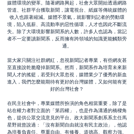
媒體環境的變革。隨著網路興起，社會大眾開始透過網路
管道、社群平台獲取新聞，讓電視台、紙媒等傳統媒體的
收入也跟著縮減。媒體不景氣，就影響到記者的勞動環
境，陷入低薪、高流動率的惡性循環，人才也因此不斷流
失。除了大環境影響新聞系的人數，許多人也認為，當記
者不一定要讀新聞系，反而擁有跨領域的知識更能觸類旁
通。
當大家只關注社群網紅，忽視新聞記者專業，有些網友甚
至直接說乾脆廢掉新聞系。然而，新聞系作為培育未來新
聞人才的搖籃，若受到大眾忽視，媒體業少了優秀的新血
進入，我們怎麼能期待有更好的台灣媒體，又如何能有更
好的台灣社會？
在民主社會中，專業媒體所扮演的角色相當重要，除了是
站在權力者對立面的「第四權」，也是作為溝通的橋樑角
色，提供公眾交流意見的平台。政大新聞系創系系主任馬
星野就曾說過：「沒有新聞自由就沒有民主政治」，他認
為培養負責任、尊重自由、有修養、道德高、觀察力強、