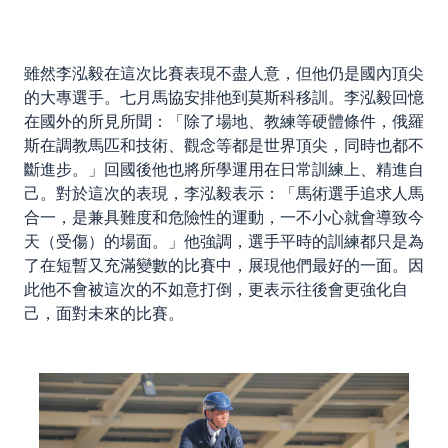
雖然李泓毅在這次比賽表現不盡人意，但他仍是國內頂尖
的大專選手。七月馬協安排他到莫斯科移訓。李泓毅回憶
在國外的所見所聞：「除了場地、教練等硬體條件，俄羅
斯在調教馬匹和技術、觀念等都是世界頂尖，同時也都不
斷進步。」回國後他也將所學運用在日常訓練上、精進自
己。對於這次的表現，李泓毅表示：「馬術選手追求人馬
合一，是兼具難度和危險性的運動，一不小心就會導致今
天（受傷）的場面。」他強調，選手平時的訓練都只是為
了在短暫又充滿變數的比賽中，展現他們最好的一面。因
此他不會被這次的不如意打倒，更表示往後會更強化自
己，面對未來的比賽。