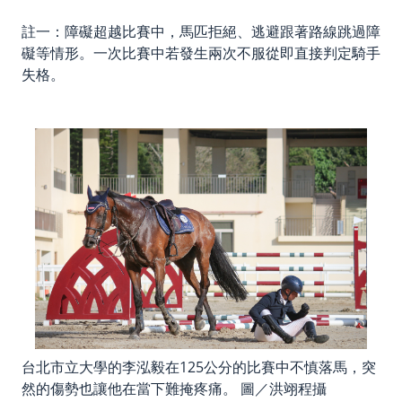
註一：障礙超越比賽中，馬匹拒絕、逃避跟著路線跳過障
礙等情形。一次比賽中若發生兩次不服從即直接判定騎手
失格。
台北市立大學的李泓毅在125公分的比賽中不慎落馬，突
然的傷勢也讓他在當下難掩疼痛。 圖／洪翊程攝