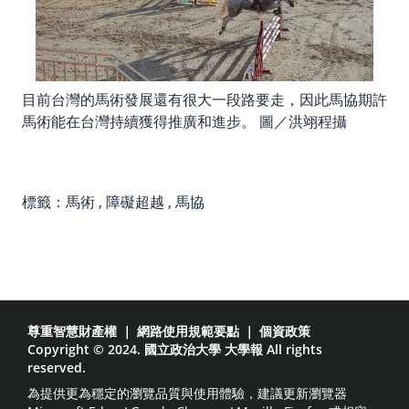
目前台灣的馬術發展還有很大一段路要走，因此馬協期許
馬術能在台灣持續獲得推廣和進步。 圖／洪翊程攝
標籤：
馬術
,
障礙超越
,
馬協
尊重智慧財產權
｜
網路使用規範要點
｜
個資政策
Copyright © 2024. 國立政治大學 大學報 All rights
reserved.
為提供更為穩定的瀏覽品質與使用體驗，建議更新瀏覽器