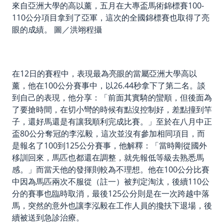
來自亞洲大學的高以薰，五月在大專盃馬術錦標賽100-
110公分項目拿到了亞軍，這次的全國錦標賽也取得了亮
眼的成績。 圖／洪翊程攝
在12日的賽程中，表現最為亮眼的當屬亞洲大學高以
薰，他在100公分賽事中，以26.44秒拿下了第二名。談
到自己的表現，他分享：「前面其實騎的蠻順，但後面為
了要搶時間，在切小彎的時候有點沒控制好，差點撞到竿
子，還好馬還是有讓我順利完成比賽。」至於在八月中正
盃80公分奪冠的李泓毅，這次並沒有參加相同項目，而
是報名了100到125公分賽事，他解釋：「當時剛從國外
移訓回來，馬匹也都還在調整，就先報低等級去熟悉馬
感。」而當天他的發揮則較為不理想。他在100公分比賽
中因為馬匹兩次不服從（註一）被判定淘汰，後續110公
分的賽事也臨時取消，最後125公分則是在一次跨越中落
馬，突然的意外也讓李泓毅在工作人員的攙扶下退場，後
續被送到急診治療。