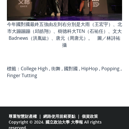
今年國對國最終五強由左到右分別是大雨（王宏宇）、北
市大蹦蹦蹦（邱皓翔）、樹德科大TEN（石祐任）、文大
Badnews（洪胤紘）、唐元（周唐元）。 圖／林詩祐
攝
標籤：
College High
,
街舞
,
國對國
,
HipHop
,
Popping
,
Finger Tutting
尊重智慧財產權
｜
網路使用規範要點
｜
個資政策
Copyright © 2024. 國立政治大學 大學報 All rights
reserved.