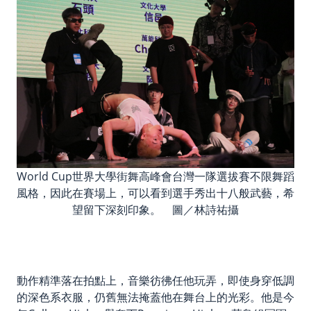
World Cup世界大學街舞高峰會台灣一隊選拔賽不限舞蹈
風格，因此在賽場上，可以看到選手秀出十八般武藝，希
望留下深刻印象。 圖／林詩祐攝
動作精準落在拍點上，音樂彷彿任他玩弄，即使身穿低調
的深色系衣服，仍舊無法掩蓋他在舞台上的光彩。他是今