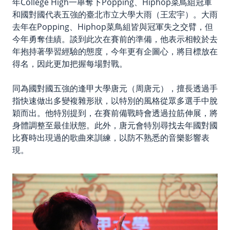
年College High一舉奪下Popping、Hiphop菜鳥組冠軍
和國對國代表五強的臺北市立大學大雨（王宏宇）。大雨
去年在Popping、Hiphop菜鳥組皆與冠軍失之交臂，但
今年勇奪佳績。談到此次在賽前的準備，他表示相較於去
年抱持著學習經驗的態度，今年更有企圖心，將目標放在
得名，因此更加把握每場對戰。
同為國對國五強的逢甲大學唐元（周唐元），擅長透過手
指快速做出多變複雜形狀，以特別的風格從眾多選手中脫
穎而出。他特別提到，在賽前備戰時會透過拉筋伸展，將
身體調整至最佳狀態。此外，唐元會特別尋找去年國對國
比賽時出現過的歌曲來訓練，以防不熟悉的音樂影響表
現。