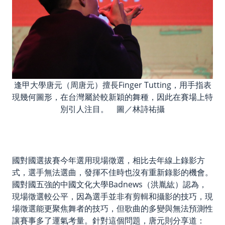
逢甲大學唐元（周唐元）擅長Finger Tutting，用手指表
現幾何圖形，在台灣屬於較新穎的舞種，因此在賽場上特
別引人注目。 圖／林詩祐攝
國對國選拔賽今年選用現場徵選，相比去年線上錄影方
式，選手無法選曲，發揮不佳時也沒有重新錄影的機會。
國對國五強的中國文化大學Badnews（洪胤紘）認為，
現場徵選較公平，因為選手並非有剪輯和攝影的技巧，現
場徵選能更聚焦舞者的技巧，但歌曲的多變與無法預測性
讓賽事多了運氣考量。針對這個問題，唐元則分享道：