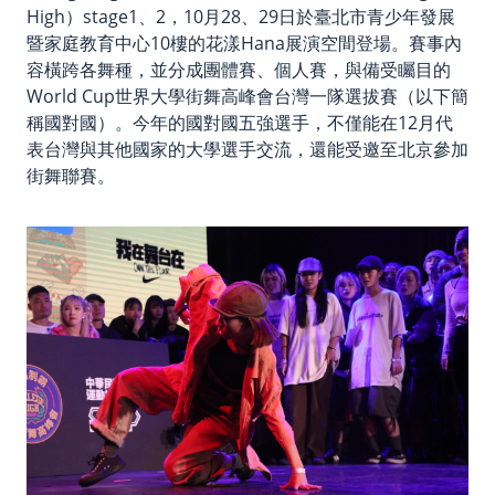
High）stage1、2，10月28、29日於臺北市青少年發展
暨家庭教育中心10樓的花漾Hana展演空間登場。賽事內
容橫跨各舞種，並分成團體賽、個人賽，與備受矚目的
World Cup世界大學街舞高峰會台灣一隊選拔賽（以下簡
稱國對國）。今年的國對國五強選手，不僅能在12月代
表台灣與其他國家的大學選手交流，還能受邀至北京參加
街舞聯賽。