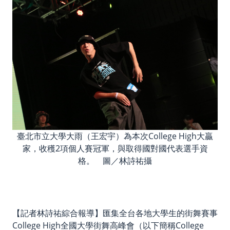
臺北市立大學大雨（王宏宇）為本次College High大贏
家，收穫2項個人賽冠軍，與取得國對國代表選手資
格。 圖／林詩祐攝
【記者林詩祐綜合報導】匯集全台各地大學生的街舞賽事
College High全國大學街舞高峰會（以下簡稱College