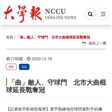
跳到主要內容
「曲」敵人、守球門 北市大曲棍球延長戰奪冠
首頁
返回上一層
第1740期
2020-12-16
體育
焦點
「曲」敵人、守球門 北市大曲棍
球延長戰奪冠
【記者徐宇昕南投報導】選手熟練地控球閃避對手的攔