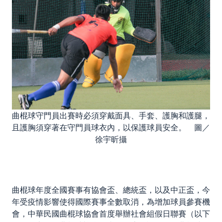
曲棍球守門員出賽時必須穿戴面具、手套、護胸和護腿，
且護胸須穿著在守門員球衣內，以保護球員安全。 圖／
徐宇昕攝
曲棍球年度全國賽事有協會盃、總統盃，以及中正盃，今
年受疫情影響使得國際賽事全數取消，為增加球員參賽機
會，中華民國曲棍球協會首度舉辦社會組假日聯賽（以下