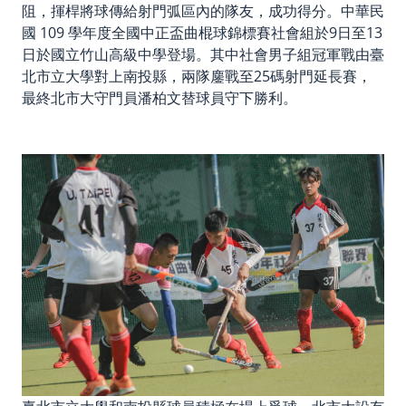
阻，揮桿將球傳給射門弧區內的隊友，成功得分。中華民
國 109 學年度全國中正盃曲棍球錦標賽社會組於9日至13
日於國立竹山高級中學登場。其中社會男子組冠軍戰由臺
北市立大學對上南投縣，兩隊鏖戰至25碼射門延長賽，
最終北市大守門員潘柏文替球員守下勝利。