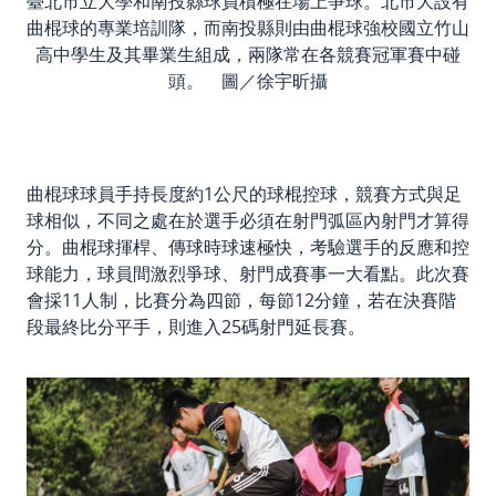
臺北市立大學和南投縣球員積極在場上爭球。北市大設有
曲棍球的專業培訓隊，而南投縣則由曲棍球強校國立竹山
高中學生及其畢業生組成，兩隊常在各競賽冠軍賽中碰
頭。 圖／徐宇昕攝
曲棍球球員手持長度約1公尺的球棍控球，競賽方式與足
球相似，不同之處在於選手必須在射門弧區內射門才算得
分。曲棍球揮桿、傳球時球速極快，考驗選手的反應和控
球能力，球員間激烈爭球、射門成賽事一大看點。此次賽
會採11人制，比賽分為四節，每節12分鐘，若在決賽階
段最終比分平手，則進入25碼射門延長賽。