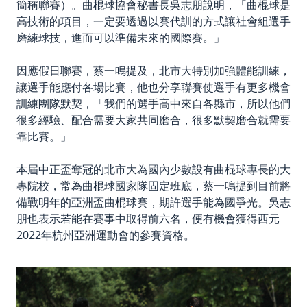
簡稱聯賽）。曲棍球協會秘書長吳志朋說明，「曲棍球是
高技術的項目，一定要透過以賽代訓的方式讓社會組選手
磨練球技，進而可以準備未來的國際賽。」
因應假日聯賽，蔡一鳴提及，北市大特別加強體能訓練，
讓選手能應付各場比賽，他也分享聯賽使選手有更多機會
訓練團隊默契，「我們的選手高中來自各縣市，所以他們
很多經驗、配合需要大家共同磨合，很多默契磨合就需要
靠比賽。」
本屆中正盃奪冠的北市大為國內少數設有曲棍球專長的大
專院校，常為曲棍球國家隊固定班底，蔡一鳴提到目前將
備戰明年的亞洲盃曲棍球賽，期許選手能為國爭光。吳志
朋也表示若能在賽事中取得前六名，便有機會獲得西元
2022年杭州亞洲運動會的參賽資格。