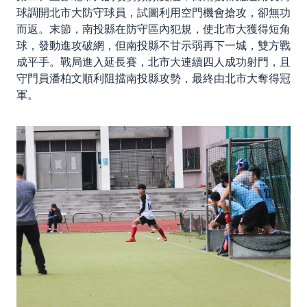
球調開北市大防守球員，試圖利用空門機會搶攻，卻無功
而返。末節，南投縣在防守區內犯規，使北市大獲得短角
球，發動進攻破網，但南投縣不甘示弱再下一城，雙方戰
成平手。戰局進入延長賽，北市大連續四人成功射門，且
守門員潘柏文順利阻擋南投縣攻勢，最終由北市大奪得冠
軍。