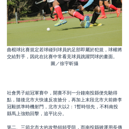
曲棍球比賽規定若球碰到球員的足部即屬於犯規，球權將
交給對手，因此在比賽中常看見球員跳躍閃球的畫面。
圖／徐宇昕攝
社會男子組冠軍賽中，開賽不到一分鐘南投縣便先馳得
點，隨後北市大快速反攻搶分，再加上末段北市大前鋒李
冠毅抓準時機射門，北市大以2：1暫時領先，不料南投
縣馬上強勁回擊，追平比分。
第二、三節北市大的攻勢頻頻受阻，而南投縣雖運用長傳