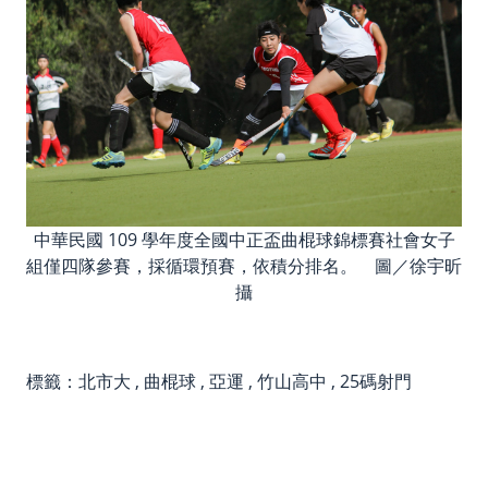
中華民國 109 學年度全國中正盃曲棍球錦標賽社會女子
組僅四隊參賽，採循環預賽，依積分排名。 圖／徐宇昕
攝
標籤：
北市大
,
曲棍球
,
亞運
,
竹山高中
,
25碼射門