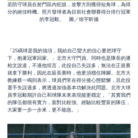
若防守球員在射門區內犯規，攻擊方則獲得短角球，為得
分的絕佳時機。照片發球者為目前社會聯賽得分排行冠軍
的李冠毅。 圖／徐宇昕攝
「25碼球是我的強項，我給自己蠻大的信心要把球守
下，抱著冠軍回家。」北市大守門員、同時也是隊長的潘
柏文說道，不過他坦言，此役自己失誤多，無法在正規賽
就拿下勝利，因此在延長賽時，他更須穩住陣腳。北市大
教練蔡一鳴則表示，球員們常在得分後心態鬆懈，且此役
選手失誤過多，將透過加強基本功解決此問題。北市大球
員李冠毅期許自己和球隊未來表現能更穩定，「其實我們
的隊伍都很有實力，面對比較強、經驗比較豐富的隊伍，
大家要一步一步來，更不能急。」