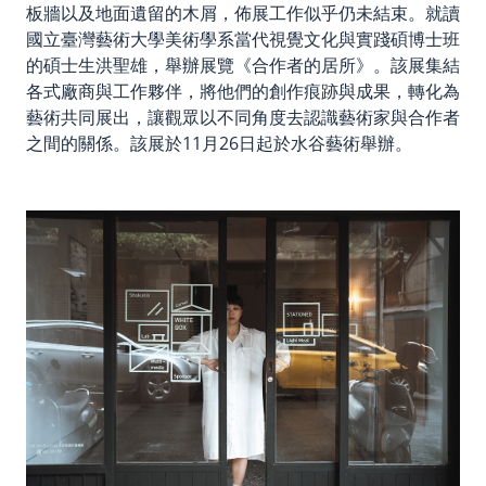
板牆以及地面遺留的木屑，佈展工作似乎仍未結束。就讀
國立臺灣藝術大學美術學系當代視覺文化與實踐碩博士班
的碩士生洪聖雄，舉辦展覽《合作者的居所》。該展集結
各式廠商與工作夥伴，將他們的創作痕跡與成果，轉化為
藝術共同展出，讓觀眾以不同角度去認識藝術家與合作者
之間的關係。該展於11月26日起於水谷藝術舉辦。