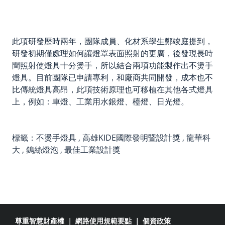
此項研發歷時兩年，團隊成員、化材系學生鄭竣庭提到，
研發初期僅處理如何讓燈罩表面照射的更廣，後發現長時
間照射使燈具十分燙手，所以結合兩項功能製作出不燙手
燈具。目前團隊已申請專利，和廠商共同開發，成本也不
比傳統燈具高昂，此項技術原理也可移植在其他各式燈具
上，例如：車燈、工業用水銀燈、檯燈、日光燈。
標籤：
不燙手燈具
,
高雄KIDE國際發明暨設計獎
,
龍華科
大
,
鎢絲燈泡
,
最佳工業設計獎
尊重智慧財產權
｜
網路使用規範要點
｜
個資政策