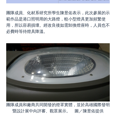
團隊成員、化材系研究所學生陳昱佑表示，此次參展的示
範作品是港口照明用的大路燈，較小型燈具更加頻繁使
用，所以容易損壞。經改良後如需卸換燈座時，人員也不
必費時等待燈具降溫。
團隊成員和廠商共同開發的燈罩實體，並於高雄國際發明
暨設計展中向評審、觀眾展示。 圖／陳昱佑提供