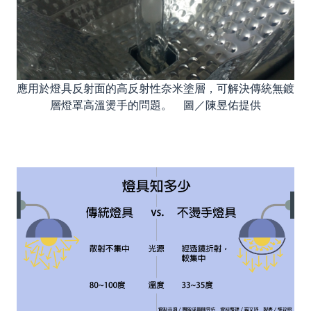
應用於燈具反射面的高反射性奈米塗層，可解決傳統無鍍
層燈罩高溫燙手的問題。 圖／陳昱佑提供