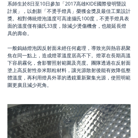
系師生於8日至10日參加「2017高雄KIDE國際發明暨設
計展」，以創新「不燙手燈具」榮獲金獎及最佳工業設計
獎。相對傳統燈泡溫度可高達攝氏100度，不燙手燈具表
面的溫度僅有攝氏33度，除減少燙傷機會，也能延長燈
具的壽命。
一般鎢絲燈泡因反射面未經任何處理，導致光與熱容易聚
焦在同一點上，造成燈罩溫度居高不下。燈罩在長期高溫
下容易霧化，會影響照射範圍及亮度。團隊透過在反射面
塗上高反射性奈米顆粒材料，讓光源散射後能有效降低整
體溫度，再利用燈具外罩的透鏡重新聚集光源，使照明範
圍更廣且減少死角。