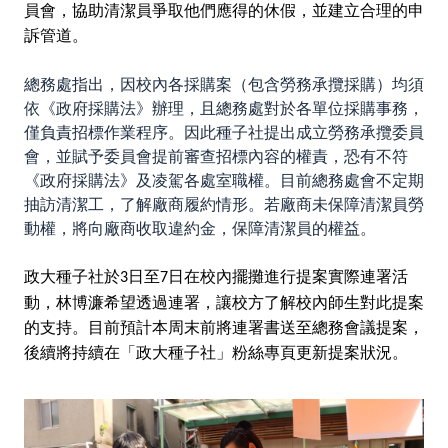
員會，協助清潔員爭取他們應得的休假，並建立合理的申
訴管道。
總務處指出，因校內各採購案（包含勞務承攬採購）均須
依《政府採購法》辦理，且總務處對於各單位採購事務，
僅負責招標作業程序。因此種子社提出成立勞務承攬委員
會，並賦予委員會提前審查招標內容的權責，恐有不符
《政府採購法》及凌駕各處室職權。目前總務處會不定期
抽訪清潔工，了解廠商履約情形。若廠商未保障清潔員勞
動權，將向廠商收取違約金，保障清潔員的權益。
政大種子社於
日至
日在校內擺攤進行提案實際連署活
3
7
動，林博濂希望透過連署，讓校方了解校內師生對此提案
的支持。目前預計本周末前將連署書送至總務會議提案，
後續將持續在「政大種子社」粉絲專頁更新提案狀況。