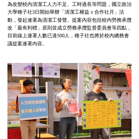
國立政治
為改變校內清潔工人力不足、工時過長等問題，
大學
種子社
日開始舉辦「清潔工權益 x 合作社月」
活
3
動，發起連署為清潔工發聲。提案內容包括校內勞務承攬
改「最有利標」原則並成立勞務承攬監督委員會等四點，
目前線上連署人數已達
人，種子社也將於校內總務會
500
議提案連署內容。