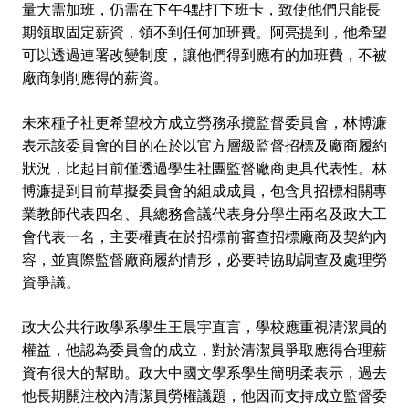
量大需加班，仍需在下午4點打下班卡，致使他們只能長
期領取固定薪資，領不到任何加班費。阿亮提到，他希望
可以透過連署改變制度，讓他們得到應有的加班費，不被
廠商剝削應得的薪資。
未來種子社更希望校方成立
勞務承攬監督委員會，林博濂
表示該委員會的目的在於以官方層級監督招標及廠商履約
狀況，比起目前僅透過學生社團監督廠商更具代表性。林
博濂提到目前草擬委員會的組成成員，包含具招標相關專
業教師代表四名、具總務會議代表身分學生兩名及政大工
會代表一名，主要權責在於招標前審查招標廠商及契約內
容，並實際監督廠商履約情形，必要時協助調查及處理勞
資爭議。
政大公共行政學系學生王晨宇直言，學校應重視清潔員的
權益，他認為委員會的成立，對於清潔員爭取應得合理薪
資有很大的幫助。政大中國文學系學生簡明柔表示，過去
他
長期關注校內清潔員勞權議題，
他
因而支持成立監督委