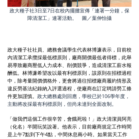
政大種子社3日至7日在校內擺攤宣傳「連署一分鐘，保
障清潔工」連署活動。 圖／葉伸怡攝
政大種子社社員、總務會議學生代表林博濂表示，目前校
內清潔工承攬採最低標原則，廠商開價最低者得標，此舉
易導致廠商壓低人力成本、削價競爭，造成清潔工薪水報
酬低。林博濂希望改以最有利標原則，該原則在招標過程
中，除考量開價價格外，更會將過往招標廠商履約情形及
違反勞基法紀錄納入評選過程，使廠商在訂定聘請勞工條
件更加謹慎。
政大總務處則回應，學校已於106學年度，
主動將改採最有利標原則，但尚未達到全面改制。
「做我們這個工作很辛苦，會餓死啦！」政大清潔員阿亮
（化名）半開玩笑說著。他表示，目前廠商規定工作時間
是上午7點到下午4點，中間休息兩小時。如果當天工作