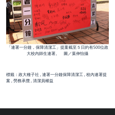
「連署一分鐘，保障清潔工」提案截至５日約有500位政
大校內師生連署。 圖／葉伸怡攝
標籤：
政大種子社
,
連署一分鐘保障清潔工
,
校內連署提
案
,
勞務承攬
,
清潔員權益