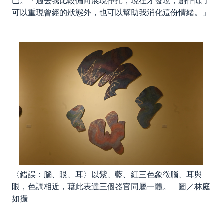
巴。「過去我比較偏向展現掙扎，現在才發現，創作除了
可以重現曾經的狀態外，也可以幫助我消化這份情緒。」
〈錯誤：腦、眼、耳〉以紫、藍、紅三色象徵腦、耳與
眼，色調相近，藉此表達三個器官同屬一體。 圖／林庭
如攝