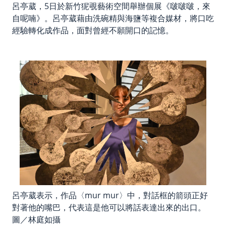
呂亭葳，5日於新竹狔覗藝術空間舉辦個展《啵啵啵，來
自呢喃》。呂亭葳藉由洗碗精與海鹽等複合媒材，將口吃
經驗轉化成作品，面對曾經不願開口的記憶。
呂亭葳表示，作品〈mur mur〉中，對話框的箭頭正好
對著他的嘴巴，代表這是他可以將話表達出來的出口。
圖／林庭如攝