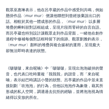
觀眾巫惠琳表示，他在呂亭葳的作品中感受到共鳴，例如
懸掛作品〈mur mur〉便讓他聯想到曾經放棄說出口的
話。相較於其他一體成形的作品，〈mur mur〉以多層
堆疊的蝌蚪狀對話框組成，呈現片段而零碎的自言自語。
而呂亭葳也特別設計讓觀眾走到作品背面，一睹他在創作
過程中修補每個對話框時留下的痕跡。觀眾劉雅鈞表示，
〈mur mur〉顏料的堆疊與複合媒材的運用，呈現龐大
卻無法即時表達的狀態。
《啵啵啵，來自呢喃》中「啵啵啵」呈現出泡泡破掉的聲
音，也代表口吃時重複「我我我」的諧音，而「來自呢
喃」表示結巴時講話小聲的狀態。呂亭葳的作品中並未直
接刻劃「吹泡泡」的行為，但他以泡泡作為象徵，藉其所
形成的私人空間，調適過去抗拒的經驗，並將泡泡視為情
緒得以安放的所在。