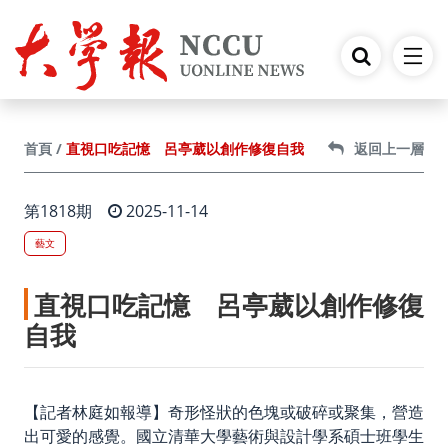
跳到主要內容
直視口吃記憶 呂亭葳以創作修復自我
首頁
返回上一層
第1818期
2025-11-14
藝文
直視口吃記憶 呂亭葳以創作修復
自我
【記者林庭如報導】奇形怪狀的色塊或破碎或聚集，營造
出可愛的感覺。國立清華大學藝術與設計學系碩士班學生