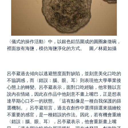
〈儀式的操作活動〉中，以銀色鋁箔圍成的圓圈象徵碗，
裡面放有海鹽，模仿海鹽淨化的方式。 圖／林庭如攝
呂亭葳過去傾向以逃避態度面對缺陷，並刻意美化口吃的
不協調感，而〈錯誤：腦、眼、耳〉則表現他大學畢業後
心態上的轉變。呂亭葳表示，面對口吃經驗，他常難以言
說內在情緒，因此在作品中他刻意不畫上嘴巴，正是想表
達早期心口不一的狀態。「這有點像是一種自我保護的篩
選機制。」呂亭葳坦言，過去在創作中選擇篩選來描繪較
不重要的感官，是一種錯誤的作法。因此，若有機會重繪
〈錯誤：腦、眼、耳〉，呂亭葳表示，他會重新畫上嘴