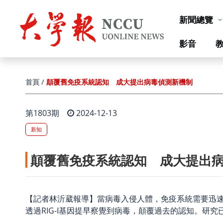
跳到主要內容
新聞總覽
影音
顛覆舊免疫系統認知 成大提出病毒偵測新機制
首頁
第1803期
2024-12-13
新知
顛覆舊免疫系統認知 成大提出
【記者林沂葳報導】當病毒入侵人體，免疫系統需要迅
透過RIG-I基因提早察覺到病毒，顛覆過去的認知。研究已發