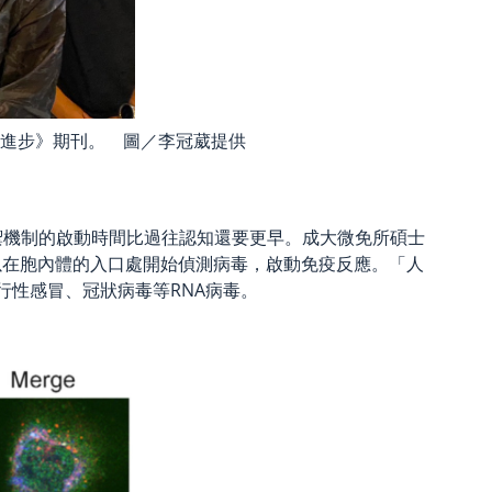
進步》期刊。 圖／李冠葳提供
禦機制的啟動時間比過往認知還要更早。成大微免所碩士
-I可以在胞內體的入口處開始偵測病毒，啟動免疫反應。「人
流行性感冒、冠狀病毒等RNA病毒。