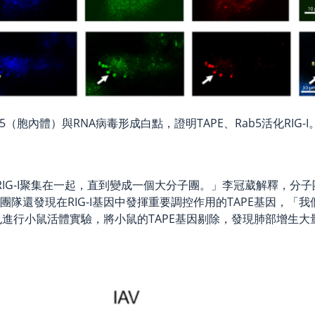
、Rab5（胞內體）與RNA病毒形成白點，證明TAPE、Rab5活化RIG
與其他RIG-I聚集在一起，直到變成一個大分子團。」李冠葳解釋
用。團隊還發現在RIG-I基因中發揮重要調控作用的TAPE基因，
進行小鼠活體實驗，將小鼠的TAPE基因剔除，發現肺部增生大量