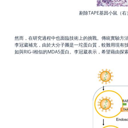
剔除TAPE基因小鼠（
然而，在研究過程中也面臨技術上的挑戰。傳統實驗方法
李冠葳補充，由於大分子團是一坨蛋白質，較難用現有
如與RIG-I相似的MDA5蛋白。李冠葳表示，希望藉