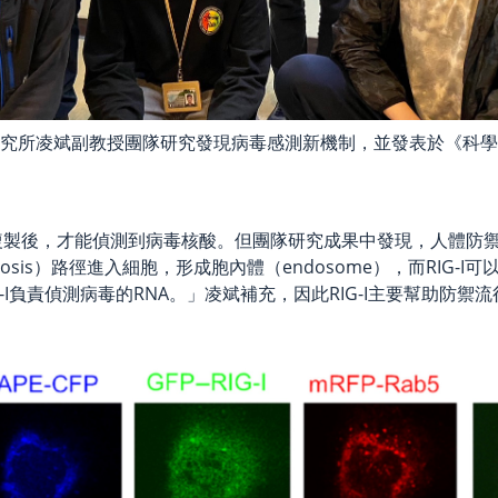
究所凌斌副教授團隊研究發現病毒感測新機制，並發表於《科學
複製後，才能偵測到病毒核酸。但團隊研究成果中發現，人體防
osis）路徑進入細胞，形成胞內體（endosome），而RIG
-I負責偵測病毒的RNA。」凌斌補充，因此RIG-I主要幫助防禦