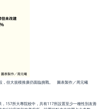
建設，但大規模推廣仍面臨挑戰。 圖表製作／周元曦
果，157所大專院校中，共有117所設置至少一種性別友善