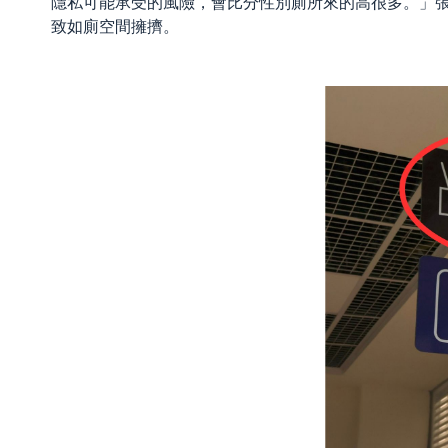
隱私可能承受的風險，會比分性別廁所來的高很多。」
致如廁空間擁擠。