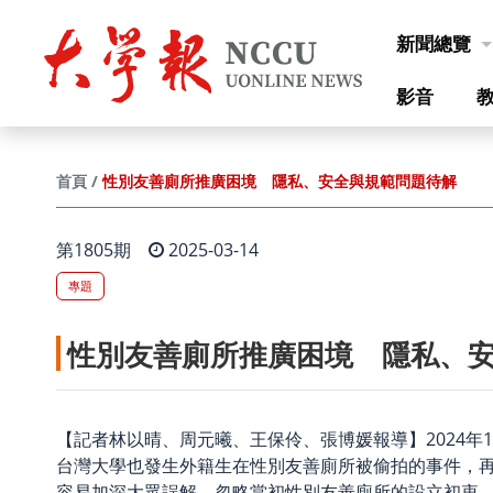
跳到主要內容
新聞總覽
影音
性別友善廁所推廣困境 隱私、安全與規範問題待解
首頁
第1805期
2025-03-14
專題
性別友善廁所推廣困境 隱私、
【記者林以晴、周元曦、王保伶、張博媛報導】2024年
台灣大學也發生外籍生在性別友善廁所被偷拍的事件，
容易加深大眾誤解，忽略當初性別友善廁所的設立初衷