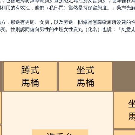
素，也會選擇將無障礙廁所直接認定為性別友善廁所，意即僅在
間利用的有效性，他們（私部門）當然是持保留態度。」吳志光
地方，那邊有男廁、女廁，以及旁邊一間像是無障礙廁所改建的
感受。性別認同偏向男性的生理女性貢丸（化名）也說：「刻意