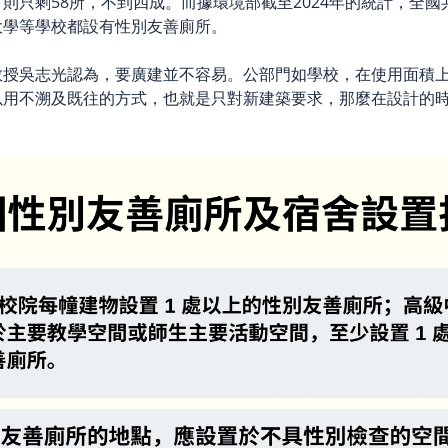
只剩58所，不到四成。而據環境部截至2024年的統計，全國
大學等學校都設有性別友善廁所。
教授吳志光認為，要廣建並不容易。公部門如學校，在使用面積
以用不溯及既往的方式，也就是只對新建築要求，那麼在設計的