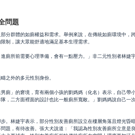
全問題
及部分群體的如廁權益和需求。舉例來說，在傳統如廁環境中，
的限制，讓大眾能舒適地滿足基本生理需求。
，進廁所前需要心理準備，會有一點壓力。」非二元性別者林婕
。
範疇之外的多元性別身份。
進男廁」的窘境，育有兩個小孩的劉媽媽（化名）表示，自己帶
排隊，二方面裡面的設計也比一般廁所寬敞。」劉媽媽說自己一
卻步。林婕宇表示，部分性別友善廁所設立在樓層角落且燈光昏
等問題，有待改善。張大犬說道：「我認為性別友善廁所立意是