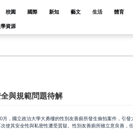
校園
國際
新知
藝文
生活
體育
教學資源
安全與規範問題待解
10月，國立政治大學大勇樓的性別友善廁所發生偷拍案件，引發大
再次使其安全性與私密性遭受質疑。性別友善廁所雖立意良善，
。