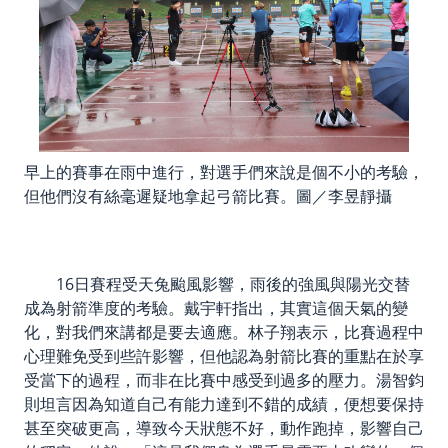
早上的賽事在雨中進行，對選手們來說是個不小的考驗，
但他們沒有絲毫遲疑地拿起弓箭比賽。圖／李昱靜攝
16日賽程受天兔颱風影響，雨後的強風與陽光交替
成為射箭準度的考驗。戴宇軒指出，其實這個天氣的變
化，對我們來講都是要去適應。林子翔表示，比賽過程中
心理難免受到些許影響，但他認為射箭比賽的重點在於享
受當下的過程，而非在比賽中感受到過多的壓力。湯智鈞
則坦言因為知道自己有能力達到不錯的成績，便想要保持
甚至突破更高，導致今天狀態不好，動作跑掉，影響自己