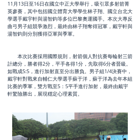
11月13日至16日在國立中正大學舉行，吸引眾多射箭菁
英參賽，其中包括國立體育大學學生林子翔、國立台北大
學選手戴宇軒與湯智鈞等多位巴黎奧運國手。本次大專反
曲弓男子組競爭激烈，最終由林子翔奪得冠軍，戴宇軒與
湯智鈞則分別獲得亞軍與季軍。
本次比賽採用國際規則，射箭個人對抗賽每輪射三箭
計總分，勝者得2分，平手各得1分，先取得6分者晉級。
如戰成5:5，進行加射直至分出勝負。男子組1/4決賽中，
戴宇軒對戰來自輔仁大學選手蘇于洋，蘇于洋為去年本組
比賽的季軍，雙方戰至5：5平手進行加射，最終由戴宇
軒驚險勝出，展現穩定心理素質。