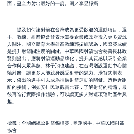
面，盡全力射出最好的一箭。圖／李昱靜攝
提及如何讓射箭在台灣成為更受歡迎的運動項目，選
手、教練、射箭協會皆表示需要企業或政府投入更多資源
與關注。國立體育大學射箭教練郭振維認為，國際賽成績
是提升射箭關注度的關鍵。中華民國射箭協會秘書長林政
賢則提出，應將射箭運動品牌化，提升其質感以吸引企業
合作與大眾興趣。林子翔也建議，在台灣增設運動中心體
驗射箭，讓更多人能親身感受射箭的魅力。湯智鈞則表
示，傑出的選手可以成為推廣射箭運動的關鍵。透過近距
離的接觸，例如安排民眾觀賞比賽，了解射箭的精髓，最
後再進行實際操作體驗，可以讓更多人對這項運動產生興
趣。
標籤：
全國總統盃射箭錦標賽
,
奧運國手
,
中華民國射箭
協會