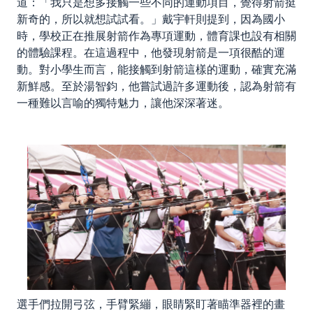
道：「我只是想多接觸一些不同的運動項目，覺得射箭挺
新奇的，所以就想試試看。」戴宇軒則提到，因為國小
時，學校正在推展射箭作為專項運動，體育課也設有相關
的體驗課程。在這過程中，他發現射箭是一項很酷的運
動。對小學生而言，能接觸到射箭這樣的運動，確實充滿
新鮮感。至於湯智鈞，他嘗試過許多運動後，認為射箭有
一種難以言喻的獨特魅力，讓他深深著迷。
選手們拉開弓弦，手臂緊繃，眼睛緊盯著瞄準器裡的畫