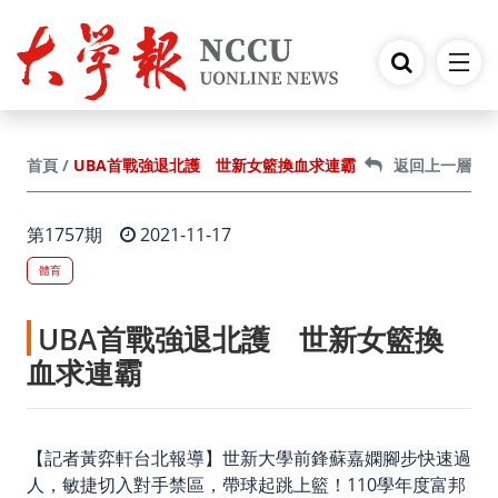
跳到主要內容
UBA首戰強退北護 世新女籃換血求連霸
首頁
返回上一層
第1757期
2021-11-17
體育
UBA首戰強退北護 世新女籃換
血求連霸
【記者黃弈軒台北報導】世新大學前鋒蘇嘉嫻腳步快速過
人，敏捷切入對手禁區，帶球起跳上籃！110學年度富邦