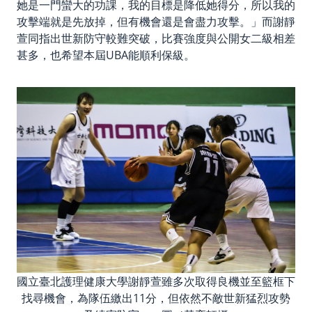
她是一門蠻大的功課，我的目標是降低她得分，所以我的
攻擊端就是先放掉，但有機會還是會盡力攻擊。」而謝靜
萱同指出世新防守較難突破，比賽強度與公開女二級相差
甚多，也希望本屆UBA能順利保級。
國立臺北護理健康大學謝靜萱雖多次取得良機並至籃框下
找尋機會，為隊伍繳出11分，但依然不敵世新猛烈攻勢