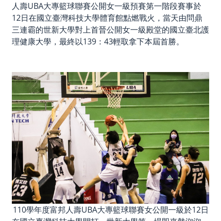
人壽UBA大專籃球聯賽公開女一級預賽第一階段賽事於
12日在國立臺灣科技大學體育館點燃戰火，當天由問鼎
三連霸的世新大學對上首晉公開女一級殿堂的國立臺北護
理健康大學，最終以139：43輕取拿下本屆首勝。
110學年度富邦人壽UBA大專籃球聯賽女公開一級於12日