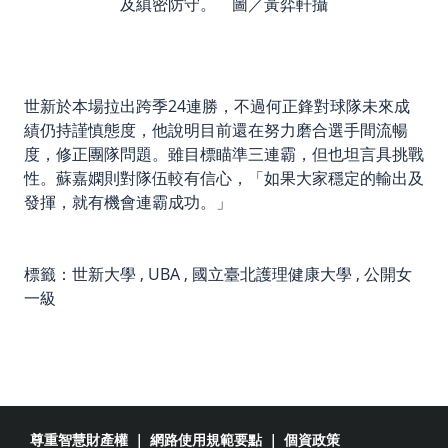
及縝密防守。 圖／黃弈軒攝
世新於本場拉出跨季24連勝，不過何正鋒對球隊未來成
績仍持謹慎態度，他說明目前還在努力磨合選手間流暢
度，修正團隊問題。雖目標瞄準三連霸，但也坦言具挑戰
性。蘇嘉嫻則對隊伍較有信心，「如果大家穩定的輸出及
發揮，就有機會連霸成功。」
標籤：
世新大學
,
UBA
,
國立臺北護理健康大學
,
公開女
一級
尊重智慧財產權
｜
網路使用規範要點
｜
個資政策