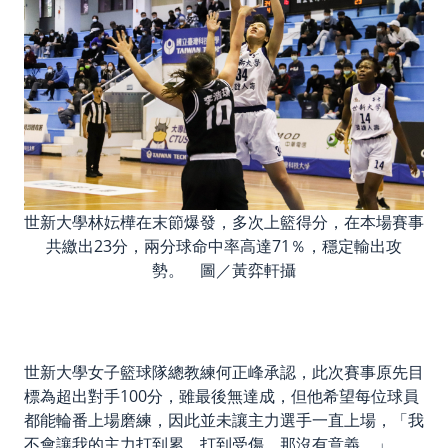
世新大學林妘樺在末節爆發，多次上籃得分，在本場賽事
共繳出23分，兩分球命中率高達71％，穩定輸出攻
勢。 圖／黃弈軒攝
世新大學女子籃球隊總教練何正峰承認，此次賽事原先目
標為超出對手100分，雖最後無達成，但他希望每位球員
都能輪番上場磨練，因此並未讓主力選手一直上場，「我
不會讓我的主力打到累、打到受傷，那沒有意義。」