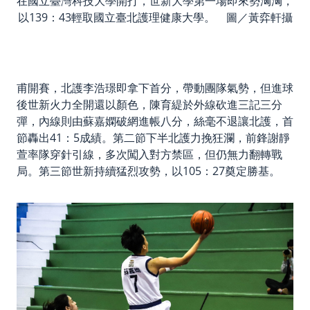
在國立臺灣科技大學開打，世新大學第一場即來勢洶洶，
以139：43輕取國立臺北護理健康大學。 圖／黃弈軒攝
甫開賽，北護李浩璟即拿下首分，帶動團隊氣勢，但進球
後世新火力全開還以顏色，陳育緹於外線砍進三記三分
彈，內線則由蘇嘉嫻破網進帳八分，絲毫不退讓北護，首
節轟出41：5成績。第二節下半北護力挽狂瀾，前鋒謝靜
萱率隊穿針引線，多次闖入對方禁區，但仍無力翻轉戰
局。第三節世新持續猛烈攻勢，以105：27奠定勝基。