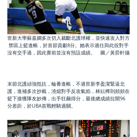
世新大學蘇嘉嫻多次切入裁斷北護球權，並快速攻入對方
禁區上籃進帳，於首節貢獻8分。她表示過往與此役對手
沒有交手過，因此賽前並沒有預設成績。 圖／黃弈軒攝
末節北護頑強抵抗，輪番進帳，不過世新李盈潔緊逼北
護，進補多次抄截，澆熄對手反攻氣焰，林妘樺則頻頻在
籃下接獲隊友妙傳，出手狂飆得分，最後總成績拉開96
分差距，於UBA首戰輕騎過關。