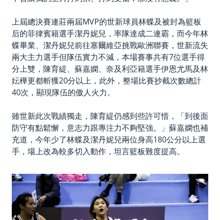
上屆總決賽連莊兩屆MVP的世新球員林蝶及被封為籃板
后的菲律賓籍選手潔丹妮兒，率隊達成二連霸，而今年林
蝶畢業、潔丹妮兒前往塞爾維亞挑戰歐洲聯賽，世新流失
兩大主力選手但隊伍實力不減，本場賽事共有7位選手得
分上雙，陳育緹、蘇嘉嫻、奈及利亞籍選手伊恩尤馬及林
妘樺更都斬獲20分以上，此外，整場比賽抄截次數總計
40次，顯現隊伍的傲人火力。
雖世新此次戰績獨走，陳育緹仍感到些許可惜，「到後面
防守有點鬆懈，意志力跟專注力不夠堅強。」蘇嘉嫻也補
充道，今年少了林蝶及潔丹妮兒兩位身高180公分以上選
手，場上改為較多切入動作，坦言籃板難度提高。