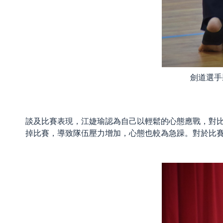
劍道選手
談及比賽表現，江婕瑜認為自己以輕鬆的心態應戰，對
掉比賽，導致隊伍壓力增加，心態也較為急躁。對於比