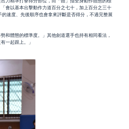
是出力精準打擊得分部位，而「體」指全身動作體態的標
：「會以基本出擊動作力道百分之七十，加上百分之三十
手的速度、先後順序也會拿來評斷是否得分，不過完整展
。
姿勢和體態的標準度。」其他劍道選手也持有相同看法，
沒有一起跟上。」