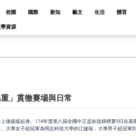
校園
國際
新知
藝文
生活
體育
教學資源
為重」貫徹賽場與日常
上後緩緩起身。114年度第八屆全國中正盃劍道錦標賽9日在基
名。大專女子組冠軍為明志科技大學的江婕瑜，大專男子組冠軍