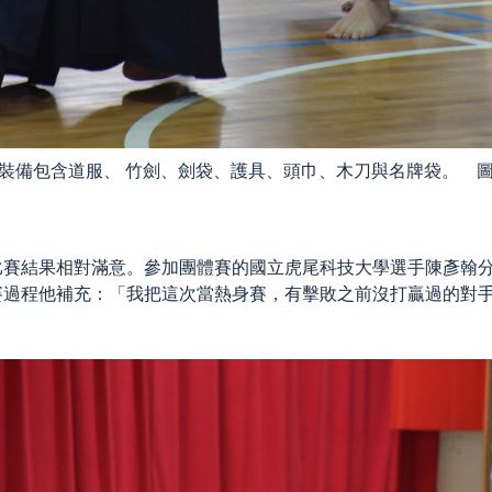
裝備包含道服、 竹劍、劍袋、護具、頭巾、木刀與名牌袋。 
比賽結果相對滿意。參加團體賽的國立虎尾科技大學選手陳彥翰
賽過程他補充：「我把這次當熱身賽，有擊敗之前沒打贏過的對