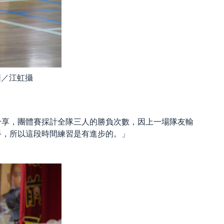
圖／江虹攝
分享，團體賽採計全隊三人的勝負次數，因上一場隊友輸
手，所以這段時間練習是有進步的。」