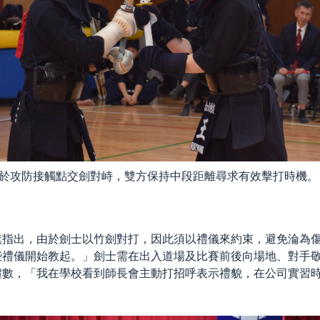
於攻防接觸點交劍對峙，雙方保持中段距離尋求有效擊打時機
旗指出，由於劍士以竹劍對打，因此須以禮儀來約束，避免淪為
些禮儀開始教起。」劍士需在出入道場及比賽前後向場地、對手
禮數，「我在學校看到師長會主動打招呼表示禮貌，在公司實習