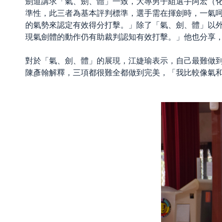
劍道講求「氣、劍、體」一致，大專男子組選手阿宏（
準性，此三者為基本評判標準，選手需在揮劍時，一氣
的氣勢來認定有效得分打擊。」除了「氣、劍、體」以外
現氣劍體的動作仍有助裁判認知有效打擊。」他也分享
對於「氣、劍、體」的展現，江婕瑜表示，自己最難做
陳彥翰解釋，三項都很難全都做到完美，「我比較像氣