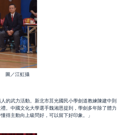
。 圖／江虹攝
傷人的武力活動。新北市莒光國民小學劍道教練陳建中則
敬禮。中國文化大學選手魏湘恩提到，學劍多年除了體力
時懂得主動向上級問好，可以留下好印象。」