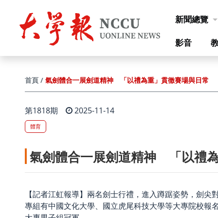
跳到主要內容
新聞總覽
影音
氣劍體合一展劍道精神 「以禮為重」貫徹賽場與日常
首頁
第1818期
2025-11-14
體育
氣劍體合一展劍道精神 「以禮
【記者江虹報導】兩名劍士行禮，進入蹲踞姿勢，劍尖對
專組有中國文化大學、國立虎尾科技大學等大專院校報
大專男子組冠軍。