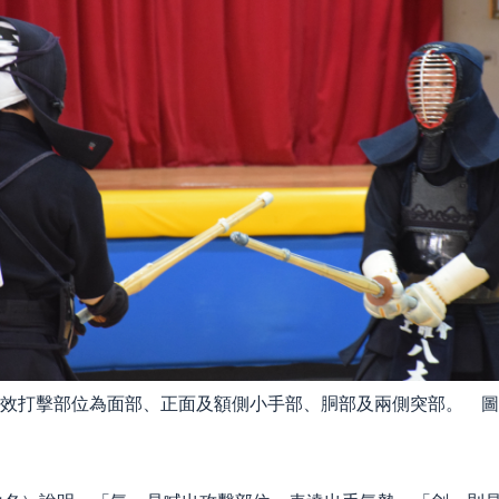
效打擊部位為面部、正面及額側小手部、胴部及兩側突部。 圖