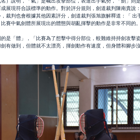
化名）說明，「氣」是喊出攻擊部位，表達出手氣勢，「劍」則
呵成展現符合該標準的動作。對於評分規則，劍道裁判陳南貴說
，裁判也會根據其他因素評分，劍道裁判張旭旗解釋道：「 出
，比賽中氣劍體所展現出的體態與胡亂揮擊的動作是非常不同的
到的是「體」，「比賽為了想擊中得分部位，較難維持持劍攻擊
和劍有做到，但體就不太漂亮，揮劍動作有速度，但身體和腳步