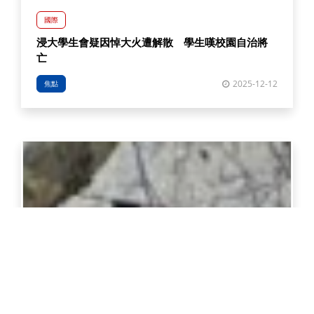
國際
浸大學生會疑因悼大火遭解散 學生嘆校園自治將
亡
2025-12-12
焦點