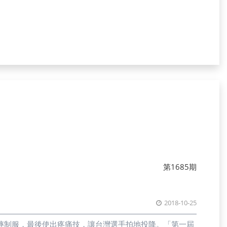
顧團體與個人志工的需求。 為因應短時間內大量人力的進
區、活動中心的接待區，還有校門口的接待區。」光復商工
工到校門口接待組做登記，再分配到各大樓協助鏟土或清
現在中央協調官配合軍方來做指
關的人員來做分配，不會像之前這麼亂。」花蓮縣政府警察
入，在志工統合上也有更明確的分配，避免人流大量湧進卻
民代表蔡智輝仍點出其中的疑慮，「有些志工不知道怎麼做
人力資源蠻可惜的。」由於志工從各地前往，各救災單位對
除了人力資源，因應志工與當地民
復鄉的商店都暫停營業，所以不只是受災戶，民眾也會需要
成各地便當分配不均，各方物資進駐便成為重要的管道。陳
，各個單位還是會很熱心的提供給學校，導致重複發放跟浪
送給學校附近的居民，也加入發送物資的小蜜蜂、光復鄉的
說：「公益團體透過地方政府來做管理，中央也有統籌，國
第1685期
都沒有組織性的規劃，期望能建立災難管理平台，由政府編
2018-10-25
摔制服，最後使出疼痛技，讓台灣選手拍地投降。「第一屆