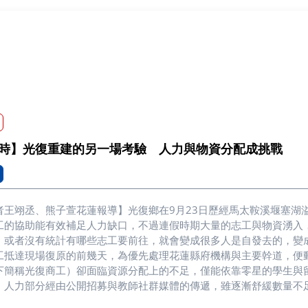
時】光復重建的另一場考驗 人力與物資分配成挑戰
者王翊丞、熊子萱花蓮報導】光復鄉在9月23日歷經馬太鞍溪堰塞湖
工的協助能有效補足人力缺口，不過連假時期大量的志工與物資湧入
，或者沒有統計有哪些志工要前往，就會變成很多人是自發去的，變
工抵達現場復原的前幾天，為優先處理花蓮縣府機構與主要幹道，便
下簡稱光復商工）卻面臨資源分配上的不足，僅能依靠零星的學生與
。人力部分經由公開招募與教師社群媒體的傳遞，雖逐漸舒緩數量不
國軍或是有些單位開始進駐校園。為了因應不同的狀況，零星志工人