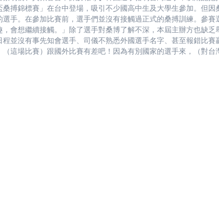
盃桑搏錦標賽」在台中登場，吸引不少國高中生及大學生參加。但因
的選手。在參加比賽前，選手們並沒有接觸過正式的桑搏訓練。參賽
趣，會想繼續接觸。」除了選手對桑博了解不深，本屆主辦方也缺乏
日程並沒有事先知會選手、司儀不熟悉外國選手名字、甚至報錯比賽
，（這場比賽）跟國外比賽有差吧！因為有別國家的選手來，（對台
場才拿到時程表，頒獎時也拖到全部賽程結束才頒獎，「應該名單先
賽規則，導致比賽中曾有場外非醫護人士違規入場，裁判卻未加以阻
判對規則並不熟悉，如果明年要辦的話，我們會加強這些裁判的知識
國際桑搏總會（International SAMBO Federation, FIA
手對桑搏產生興趣，但因目前桑搏在台灣還沒有專屬協會或相關科系
型賽事，未來仍須建立完善的培訓制度，讓選手能夠全心投入這項運動。https: