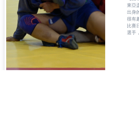
東亞
出身
很有
比賽
選手
到賽
楚競
的裁
範。」
讓選
舉辦大