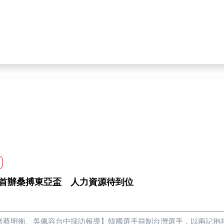
不僅要考慮到空間大小，還要評估清理的難易度，短期內無法同時兼
光復商工採取分區策略。「把大家的工作分成三大區，就是大型機具
林芸平表示，活動中心的老師們負責安排物資與休息位置，並引導志
餘機具，則交給校長與主任指揮官來做調度。透過適當的分工，整合好各地湧入的志工。 「
志工從火車站來就分配好到各村落的需求，由軍方指揮官、村長及相
駐中央災害協調中心聯絡人顏東正表示，目前除了安排大量的國軍加
目標的情形。中央的投入促使各地區有效提升救災效率，不過光復鄉
幫什麼，所以一直在市區裡走來走去，還找不到確切地點，因此浪費
控制相對缺乏與不熟練，期望政府單位能持續改進目前的措施，將人力資源的使用最大化。 
加，便當物資也成為待解決的問題。受災居民林詩玲提到：「現在光
到便當。」他表示，由於災後的道路狀況導致交通工具較難通行，造
說明：「我們估計當天需要500個或是700個便當，但在足夠之後
」為解決在活動中心過剩的愛心便當，林芸平回應，除了請志工去分
便當照片上傳，幫助有需要的人們。 連假過後，志工人數逐漸減少，在蜂擁前往光復鄉協助的背後，該如何平衡救災與
調度仍是一大挑戰。社團法人中華民國台北效力志工團創辦人房元凱
受到中央來指揮，就會變成多頭馬車。」他認為從志工調度到報名，
首辦桑搏東亞盃 人力資源待到位
工、公益團體等服務機構，在災難發生當下便能快速調度人力。
者蔡明衡、吳佩容台中採訪報導】韓國選手箝制台灣選手，以兩記抱