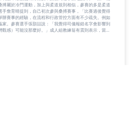
桑搏屬於冷門運動，加上與柔道規則相似，參賽的多是柔道
選手詹育晴提到，自己初次參與桑搏賽事，「比賽過後覺得
舉辦賽事的經驗，在流程和行政管控方面有不少疏失。例如
贏家。參賽選手張顥喆說：「我覺得司儀報錯名字會影響到
灣觀感）可能沒那麼好。」成人組教練翁有震則表示，當天
出來的先頒獎，比較不會拖到時間。」此外，還有裁判不清
止，或是選手穿錯鞋，裁判直到對手提醒才發現。「有些新
，我們會把整個技術小組帶來台灣，確保一切都比照國際規
S）亞洲首席技術代表瑟瑞斯・戈比（Suresh Gopi）說。這屆賽事雖然
，也缺乏教練跟裁判的專業人力。因此若要發展桑搏，除了
//youtu.be/e_5zsrBr9DU