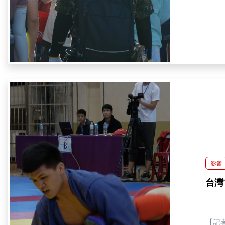
整上
出，
老師
洗，其
揮，
局派
沒有
或能
人員的
眾增
使用
建安
費。
相關群組，將
資源
影音
軍又
台灣
列志
【記