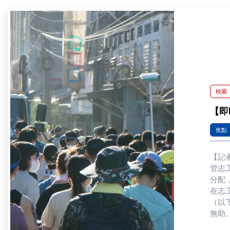
校園
【即
焦點
【記
管志
分配
在志
（以
無助
包含