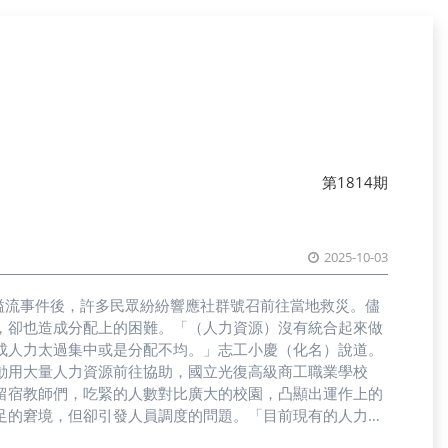
第1814期
2025-10-03
溢流事件後，許多民眾紛紛響應社群號召前往當地救災。儘
，卻也造成分配上的困難。「（人力資源）沒有統合起來做
成人力太過集中或是分配不均。」志工小慶（化名）說道。
動用大量人力資源前往協助，國立光復高級商工職業學校
留宿教師們，吃緊的人數對比廣大的校園，凸顯出運作上的
足的窘境，但卻引發人員調度的問題。「目前現有的人力，
力就沒有辦法收這麼多。」光復商工老師陳建安認為人力調