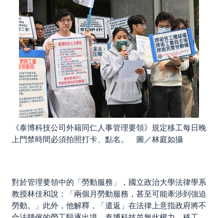
《泰博科技公司外籍同仁人事管理要領》規定移工每日晚
上門禁時間必須拍照打卡、點名。 圖／林庭如攝
對於管理要領中的「勞動服務」，國立政治大學法律學系
教授林佳和說：「兩個月勞動服務，甚至可能牽涉到強迫
勞動。」此外，他解釋，「遣返」在法律上意指政府將不
合法聘僱的勞工驅逐出境，泰博科技並無此權力。移工