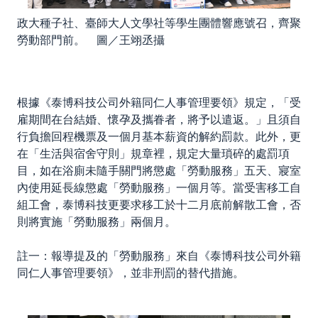
政大種子社、臺師大人文學社等學生團體響應號召，齊聚
勞動部門前。 圖／王翊丞攝
根據《泰博科技公司外籍同仁人事管理要領》規定，「受
雇期間在台結婚、懷孕及攜眷者，將予以遣返。」且須自
行負擔回程機票及一個月基本薪資的解約罰款。此外，更
在「生活與宿舍守則」規章裡，規定大量瑣碎的處罰項
目，如在浴廁未隨手關門將懲處「勞動服務」五天、寢室
內使用延長線懲處「勞動服務」一個月等。當受害移工自
組工會，泰博科技更要求移工於十二月底前解散工會，否
則將實施「勞動服務」兩個月。
註一：報導提及的「勞動服務」來自《泰博科技公司外籍
同仁人事管理要領》，並非刑罰的替代措施。