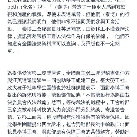
beth（化名）說：「（泰博）營造了一種令人感到被監
視和施壓的氣氛。即使未表達威脅，但他們（泰博）的行
為已經讓我們明白，他們非常不認同我們參與工會活
動。」泰博工會秘書長汪英達補充，由於移工不懂臺灣法
律，資訊落差讓移工難以法律作為自保的依據，「他們不
知道有全國法規資料庫可以查詢，英譯版也不一定簡
單。」
為提供受害移工發聲管道，全國自主勞工聯盟秘書張仲方
與汪英達邀請學生一同協助移工組建工會。臺大勞工社、
政大種子社等學生團體也於社群媒體表示，面對泰博工會
提出的訴求與證據，勞動部僅回應「不當勞動行為將由裁
決委員會依法裁處」然而，等待裁決的過程中，工會幹部
已多次被泰博科技的人力資源部門分別約談、寄送警告
信。對移工而言，這段時間無法獲得應有的勞權保障。因
此學生團體提出四大訴求，包含勞動部長洪申翰親自出面
接見泰博工會、勞動部應有保障工會的具體解方、勞動部