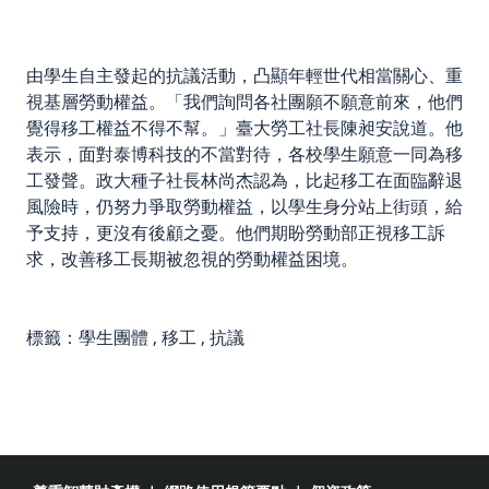
由學生自主發起的抗議活動，凸顯年輕世代相當關心、重
視基層勞動權益。「我們詢問各社團願不願意前來，他們
覺得移工權益不得不幫。」臺大勞工社長陳昶安說道。他
表示，面對泰博科技的不當對待，各校學生願意一同為移
工發聲。政大種子社長林尚杰認為，比起移工在面臨辭退
風險時，仍努力爭取勞動權益，以學生身分站上街頭，給
予支持，更沒有後顧之憂。他們期盼勞動部正視移工訴
求，改善移工長期被忽視的勞動權益困境。
標籤：
學生團體
,
移工
,
抗議