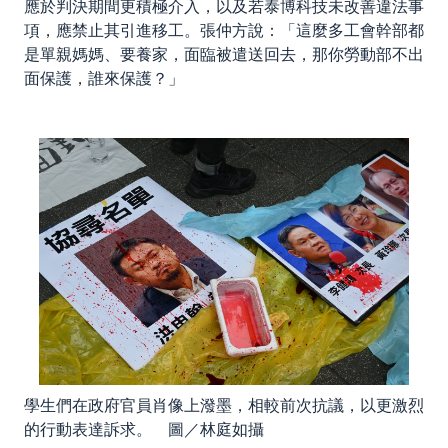
應於判決期間更積極介入，以及若泰博科技未改善違法事
項，應禁止其引進移工。張仲方說：「這麼多工會幹部都
是單親媽媽、要養家，面臨被遣送回去，那你勞動部不出
面保護，誰來保護？」
學生們在政府官員肖像上潑墨，相較前次抗議，以更激烈
的行動表達訴求。 圖／林庭如攝