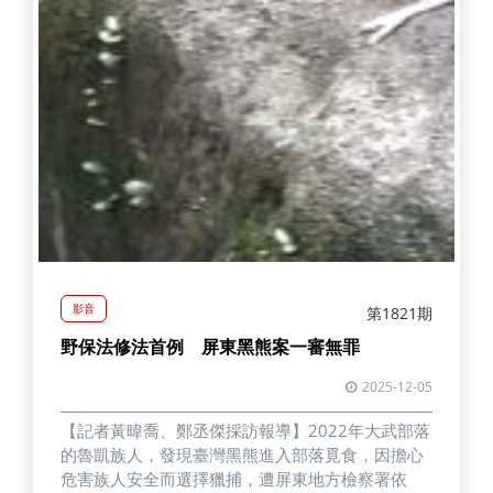
影音
第1821期
野保法修法首例 屏東黑熊案一審無罪
2025-12-05
【記者黃暐喬、鄭丞傑採訪報導】2022年大武部落
的魯凱族人，發現臺灣黑熊進入部落覓食，因擔心
危害族人安全而選擇獵捕，遭屏東地方檢察署依