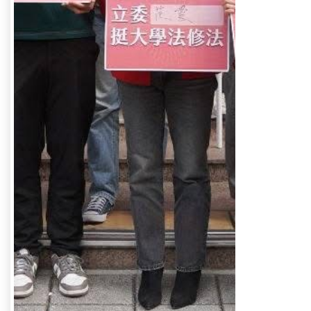
主訂
供參
應予
備彈
進，
與職
為教
等層
受侵
數過
家大
間，
教育
而教