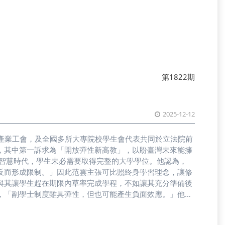
第1822期
2025-12-12
育產業工會，及全國多所大專院校學生會代表共同於立法院前
，其中第一訴求為「開放彈性新高教」，以盼臺灣未來能擁
反而形成限制。」因此范雲主張可比照終身學習理念，讓修
與其讓學生趕在期限內草率完成學程，不如讓其充分準備後
，「副學士制度雖具彈性，但也可能產生負面效應。」他指
眾普遍不了解此副學士制度與肄業在實際效應上相近。因