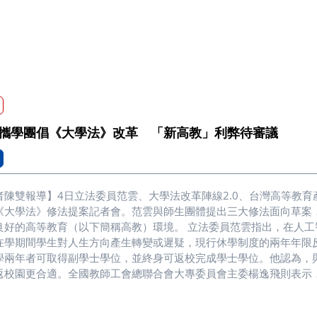
攜學團倡《大學法》改革 「新高教」利弊待審議
者陳雙報導】4日立法委員范雲、大學法改革陣線2.0、台灣高等教
《大學法》修法提案記者會。范雲與師生團體提出三大修法面向草案
教育（以下簡稱高教）環境。 立法委員范雲指出，在人工智慧時代，學生未必需要取得完整的大學學位。他認為，
在學期間學生對人生方向產生轉變或遲疑，現行休學制度的兩年年限
學兩年者可取得副學士學位，並終身可返校完成學士學位。他認為，
返校園更合適。全國教師工會總聯合會大專委員會主委楊逸飛則表示
現今企業對學歷的認定介於「不看學歷」與「大學以上」兩極，且大
認為，制度在推動前仍需審慎評估其社會影響。 此外，范雲提出，畢業學分與學期週數應由校方在教育部原則性規範下自