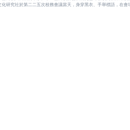
文化研究社於第二二五次校務會議當天，身穿黑衣、手舉標語，在會
東海學生會會長李佾信指出，校長遴選委員會中尚無學生代表席次，
會學生權益部部長李佳穎表示，「教師無人事調動或行政實務的壓力
生，目標是能在委員會中納入學生意見，因此更要捍衛教師代表保障
益，教師作為學校最主要勞動力，「應有更多意思表示的空間。」此
未來仍有再次提案的可能性。而會議最終通過教師會之臨時動議，將
會，以反映教師與學生之意見。&nbsp; 全校教師藉公開信表達校
副校長、教務長、學務長、總務長、研發長，以及各學院院長。 圖
與教師皆高度關注並同聲表達反對。李佳穎點出對董事會的疑慮：「
政單位在進行決議的時候，董事會都能夠直接插手。」郭應哲亦説道
校務會議，然而董事會欲干預校長遴選，「挑著校長的脖子，用以控
行政。103年，時任東海校長湯銘哲向教育部舉發董事會成員疑似介
，當時便遭批介入校園自治。之後董事會與湯銘哲進入官司訴訟，最終
解聘期間之薪水及訴訟費，然而其資金卻來自學生繳納之學費，再引
事會動態，並透過街頭短講、投稿、抑或組織社團，讓更多學生接觸
校園自治再受侵犯。 財團法人東海大學董事會長年遭學生與教師批
事會的所作所為。 圖／劉品佑提供