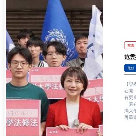
校園
范雲
焦點
【記
召開
有更良好的高等
「若
滿大
再重
出，
此，楊逸飛