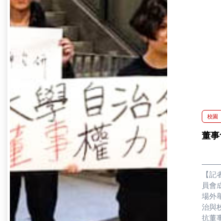
校園
董事
【記
員會
場外
治與
抗董