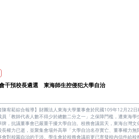
會干預校長遴選 東海師生控侵犯大學自治
者陳宥菘綜合報導】財團法人東海大學董事會於民國109年12月22
成員「教師代表人數不得少於總數二分之一」之保障門檻，遭東海學
舉牌，抗議董事會已嚴重干擾大學自治。校務會議當天，東海台灣文
校長權力已逝，並聚集會場外高舉「大學自治名存實亡、董事權力無
事會對校園自治的干涉。學生會於校務會議前更已寄發校內信件給校