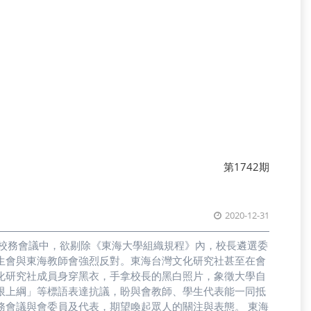
第1742期
2020-12-31
日校務會議中，欲剔除《東海大學組織規程》內，校長遴選委
生會與東海教師會強烈反對。東海台灣文化研究社甚至在會
化研究社成員身穿黑衣，手拿校長的黑白照片，象徵大學自
限上綱」等標語表達抗議，盼與會教師、學生代表能一同抵
務會議與會委員及代表，期望喚起眾人的關注與表態。 東海