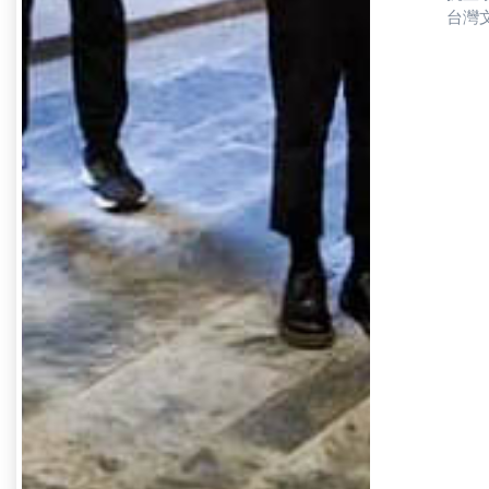
台灣
提供
學生
為學
校利
事會
董事
兩位
社團
或行
應為
學校
銘哲
違法
注董
避免
督董