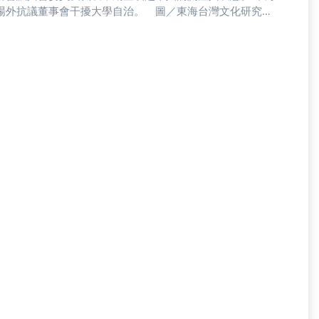
場外抗議董事會干擾大學自治。 圖／東海台灣文化研究社
因此教師代表是學生向校長、董事會表達意見的管道。東海
，也通常是站在第一線關注學生的人。」他點出校園的主體
門檻。東海教師會理事長郭應哲亦認同道，校長遴選關乎學
次事件最後雖以「收回議案」作結，然相較於「撤案」，董
學生會聲明與教師公開信納入會議記錄之中，同時要求行文
務會議作為學校最高決策單位的立場，公開信共同連署人包括
／郭應哲提供面對此次董事會之行事，學生自治組織、學生
董事會干預學校行政，不只侵害校園自治，往後推動議題、
：「大學自治已脫韁成董事會專權。」大學內最高決策中心
制整個學校的行政。」事實上，這並非東海董事會首次干預
入校內工程，董事會隨即召開臨時會議，並通過決議解聘湯
，108年最高法院判決湯銘哲勝訴，東海須賠償湯銘哲遭
爭議。東海台灣文化研究社社長劉品佑表示，未來將持續關
「陌生的」董事會。他期盼發揮更多人的力量監督董事會，
評過於專權、跋扈，學生團體與教師會皆表示，未來將強力監