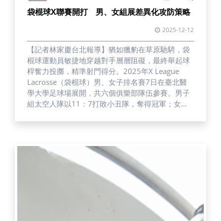
袋棍球X聯賽開打 男、女組展差異化攻防策略
2025-12-12
【記者林家慶台北報導】猶如獵豹在草原馳騁，袋
棍球運動員敏捷地穿越對手層層阻礙，最終舉起球
桿奮力投擲，精準射門得分。2025年X League
Lacrosse（袋棍球）男、女子排名賽7日在臺北醫
學大學足球場展開，共六個俱樂部隊伍參賽。男子
組太空人隊以11：7打敗小丑隊，奪得冠軍；女子
組最終由異鄉人隊打敗忍者隊，以13：4拿下勝
利。 「飛向宇宙，浩瀚無垠」，太空人隊的獨特隊
呼不僅凝聚精神，也提升士氣。男子組冠軍賽前半
場分數膠著，但太空人隊一路保持良好進攻和防守
節奏，在第三節拉開差距。比賽進入第四節後，太
空人隊鄭名泓在射門時，打到防守者球桿，導致竿
頭斷裂，只能替換隊友上場，成為比賽插曲。代表
太空人隊且為培訓國手的臺北城市科技大學陳柏安
提及守備表現，「今天比較常在跑防守跟清場，平
常我是打進攻，所以可能比較沒那麼擅長。」 另