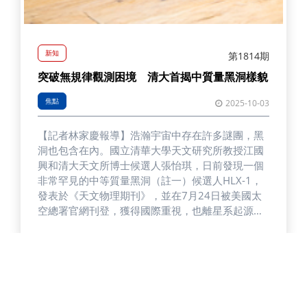
新知
第1814期
突破無規律觀測困境 清大首揭中質量黑洞樣貌
焦點
2025-10-03
【記者林家慶報導】浩瀚宇宙中存在許多謎團，黑
洞也包含在內。國立清華大學天文研究所教授江國
興和清大天文所博士候選人張怡琪，日前發現一個
非常罕見的中等質量黑洞（註一）候選人HLX-1，
發表於《天文物理期刊》，並在7月24日被美國太
空總署官網刊登，獲得國際重視，也離星系起源和
演化的謎團更近一步。 註一：目前已知的黑洞主要
有兩種，小質量黑洞的質量大約是十幾顆到上百顆
太陽，而超大質量黑洞則可達上百萬甚至上億顆太
陽，質量介於兩者之間的中等質量黑洞則缺乏資
料。 在2019年以前，由於黑洞自身無法發光，人
類只能藉由它們與其他天體的互動間接觀測，直到