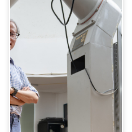
多想法和策略。」對於女子是否更容易造成運動傷
害，他表示安全第一，會盡量避免身體碰撞。 同為
中華民國袋棍球協會賽務部負責人的張威元補充，
袋棍球由國外傳入不久，許多規則和價值可能需要
調整，「因應性別平等，協會每年都會逐步調整規
則。」同時分享國外發展狀況，「西方因為是起源
地，所以有很強的大學聯賽，超多俱樂部，孩子也
從小開始打。」並以日本為例說明，日本雖有很多
人投入袋棍球運動，但大多是大學才接觸。袋棍球
在臺灣發展僅11年，日後協會將積極推廣，鼓勵更
多俱樂部成立，並補助裝備、設立獎學金吸引新血
投入。