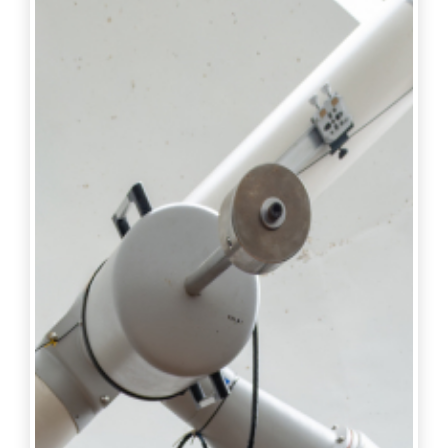
外，在女子組比賽中，忍者隊在第三節結束時落後
6分，但依然氣勢不減。來自中國科技大學的忍者
隊長陳郁涵也把握節間休息，積極指導戰略，並提
醒隊員穩定節奏再進攻。正接受袋棍球國手培訓的
他分享自己在比賽中的職責，「我主要是帶領隊員
怎麼打防守、進攻，把節奏慢下來好好跟他們溝
通。」 袋棍球被列為2028洛杉磯奧林匹克運動會
項目，臺灣也有派出隊伍備戰2026六人制袋棍球亞
太錦標賽，積極備戰2026女子世界錦標賽及2028
奧運資格。此次賽事為十人制，利用球桿把球射進
對手的球門內，進球較多者得勝，球員可利用球桿
和合法的身體碰撞干擾對手，進行防禦，中華民國
袋棍球發展教練張威元說：「男子組規則允許較多
碰撞，因此會穿全身裝備，球桿網袋設計也比較
深，在激烈奔跑或碰撞中較好控球。」 然而， 男、
女子組的規則和裝備不同，導致比賽策略和碰撞性
也有差異。張威元點出差異，「女生沒有碰撞，裝
備則較輕量，所以更注重發展技巧，且球桿網袋較
淺，需要用技術彌補控球。」忍者隊球員、國立東
華大學林佩頤分享應對方法，「多去了解不同戰術
很重要，在男女不同的比賽節奏上，教練也會給更