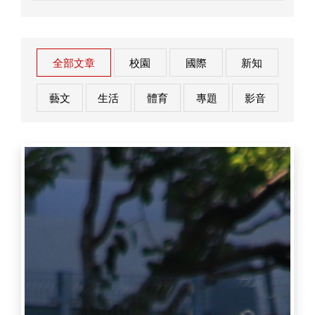
全部文章
校園
國際
新知
藝文
生活
體育
專題
影音