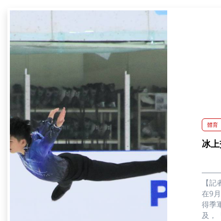
體育
冰上
【記
在9
得季軍
及，