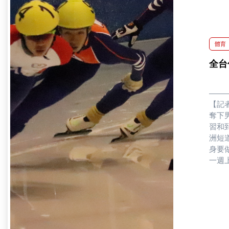
體育
全台
【記
奪下
習和
洲短
身要
一週
的問
冬季
加速
亞洲
峻頡
巨蛋