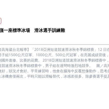
僅一座標準冰場 滑冰選手訓練難
者高海葳台北報導】「2018亞洲短道競速滑冰秋冬季錦標賽」12 
男子組1500公尺亞軍、1000公尺、500公尺冠軍，在亮麗成績
到國外進修、比賽的花費。 2018亞洲短道競速滑冰秋冬季錦標賽中，
道競速滑冰秋冬季錦標賽中，男子組在過彎時激烈地競爭。 圖／高
做好，狀況才會好。平常練習時，他會在腦海中反覆想像動作，思考
上冰機會僅兩次，平時只能以滑輪替代，冰感差很多。除參賽選手提
題。 2018亞洲短道競速滑冰秋冬季錦標賽中，女子組在比賽開始時，
錦標賽中，女子組在過彎時激烈地競爭。 圖／高海葳攝 2018亞
，競爭極為激烈。 圖／高海葳攝曾以冬季奧運為目標，現已退役成為
短道速滑挑戰賽中1000公尺個人賽奪下金牌。她點出，練習滑冰最
則認為，國家不重視滑冰這項運動項目，是現階段最大的困境。參與
是標準冰場。台體大學生賴奕翔表示，車資加上冰費，每次練習需花費