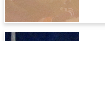
週二
意在
實際
訓練
沒有
選手
到達
善，
體育
冰上