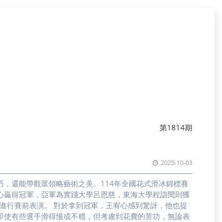
第1814期
2025-10-03
，還能帶觀眾領略藝術之美。114年全國花式滑冰錦標賽
宥心贏得冠軍，亞軍為實踐大學呂恩慈，東海大學程詣閔則獲
王宥心感到驚訝，他也提
即使有些選手滑得慢或不穩，但考慮到花費的苦功，無論表