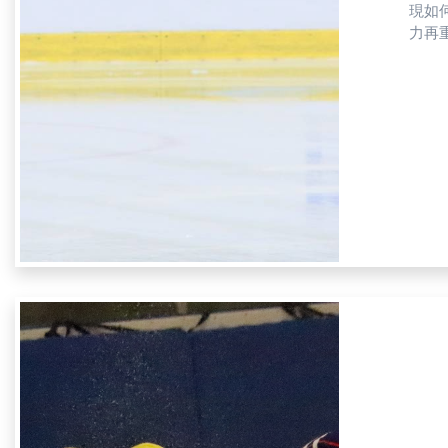
現如
力再重
次的
流行樂
睽違
樣。
平常
就值得嘉許。 除了依靠選手和教練的努力，場地資源
乏，
樂觀
式滑