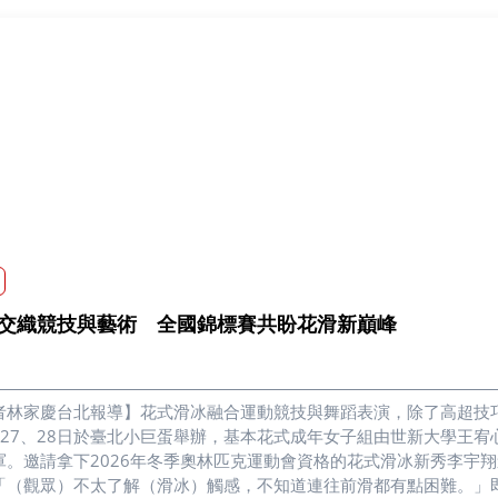
交織競技與藝術 全國錦標賽共盼花滑新巔峰
者林家慶台北報導】花式滑冰融合運動競技與舞蹈表演，除了高超技巧
月27、28日於臺北小巨蛋舉辦，基本花式成年女子組由世新大學王
。邀請拿下2026年冬季奧林匹克運動會資格的花式滑冰新秀李宇翔進行賽前表演。 對於拿到冠軍，
「（觀眾）不太了解（滑冰）觸感，不知道連往前滑都有點困難。」