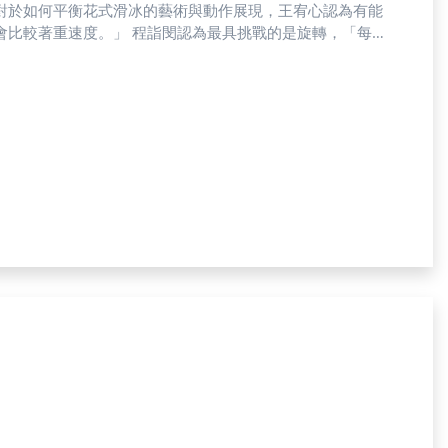
對於如何平衡花式滑冰的藝術與動作展現，王宥心認為有能
為最具挑戰的是旋轉，「每一
都是完美的，因此不要小看任何動作。」選曲上，則偏好非
就讀國立體育大學李宇翔是台灣
「雖然表面上動作相似，但其實每個人對滑冰的理解都不一
冰國手，同時也是王宥心的技術教練郝懿淑說：「比賽你得
審有個人喜好，因此他告訴選手，改變評審很難，做好本分
太多，練習其實很干擾。」雖然資源有限制，不過郝懿淑仍
希望繼李宇翔之後，還能有更多新血投入，引領台灣開創花