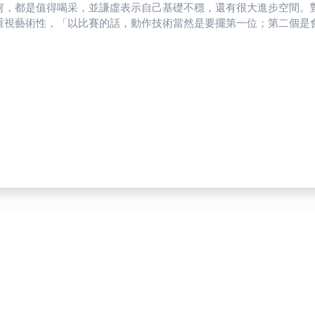
何，都是值得喝采，並謙虛表示自己基礎不穩，還有很大進步空間。
視藝術性，「以比賽的話，動作技術當然是要擺第一位；第二個是會比較著重速度。」 程詣閔認
跳躍都是一項很大的挑戰，因為連職業選手也沒辦法保證每次的落冰
和意象明顯的曲子，「這次的選曲，會有一種夢境跟黃昏的感覺，我很喜歡這種感覺。」 目前
30年再度獲得出戰冬奧資格的選手，作為花式滑冰新星，他認為，
」選手們理解肢體運用的方式和對音樂的感受各有不同。曾為花式滑
心，只要有『人』就沒有絕對（公平）。」藝術性方面，無可避免評
也是訓練關鍵。台灣國際級的滑冰場僅兩間且都在台北，國手練習場地非常匱
程詣閔道出困擾，「留給選手練習的時間不夠多，加上平常遊客人數
看待滑冰未來發展，「現在已經有一個開始，大家的期盼會更高。」
冰更高的巔峰。