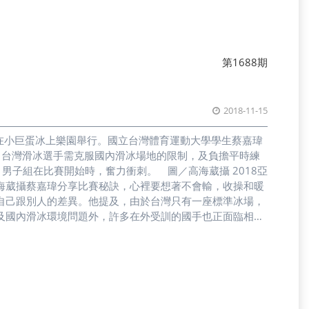
第1688期
2018-11-15
日在小巨蛋冰上樂園舉行。國立台灣體育運動大學學生蔡嘉瑋
背後，台灣滑冰選手需克服國內滑冰場地的限制，及負擔平時練
男子組在比賽開始時，奮力衝刺。 圖／高海葳攝 2018亞
海葳攝蔡嘉瑋分享比賽秘訣，心裡要想著不會輸，收操和暖
自己跟別人的差異。他提及，由於台灣只有一座標準冰場，
及國內滑冰環境問題外，許多在外受訓的國手也正面臨相同
奮力向前衝刺。 圖／高海葳攝 2018亞洲短道競速滑冰秋
洲短道競速滑冰秋冬季錦標賽中，男子組在過彎時，把握時機
豐陽國中教練的台體大學生林郁慈，曾在國際賽事2018
大的困難是環境與經濟問題。現為國手，並在中國受訓的林
短道競速滑冰競賽的選手多來自台中，但全台灣只有台北小
500元，長期下來練習成本相當可觀。另外，選手需於每