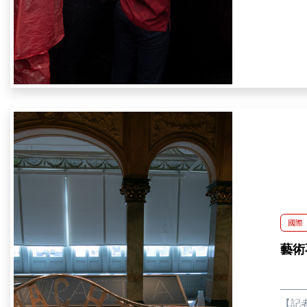
德・費
請民
明。 「我們擔心像是青年抗議者達艾爾佩德羅・馬爾海恩（Daelpedro Marhaen）於社群平台批評政策而遭警方逮捕的事件，在未
來可
定與
（Fi
甚至
必要更加謹慎。」他分享
盼，
Kua
能會
解決
國際
藝術
【記