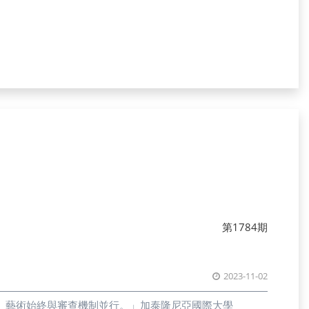
瑪斯・阿齊齊（Dimas Azizi）則補充，法案審議過程並未邀
與官員的車輛，希望可以爭取他們對國會審議情況進行說
為政府限制公民監督的手段。依據草案內容，一般民眾被認
刑事程序。學生菲德利斯塔・希茲基亞・亞茲拉爾
項的內容，警方可在尚未展開完整調查前，就對民眾進行逮捕、限制行動
的我們，未來在向政府提出批評與訴求以及上街抗議等，勢
維護國家安全，並避免違反比例原則。亞齋大學（Syiah
a）說：「印尼本來就是高羈押率的國家，減少逮補等限制並延長羈押，可
優先提升警方能力以及偵查設備，而非透過修訂法案的形式
第1784期
2023-11-02
。藝術始終與審查機制並行。」加泰隆尼亞國際大學