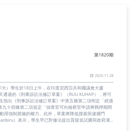
第1820期
2025-11-28
以下簡稱印大）學生於18日上午，在印度尼西亞共和國議會大廈
。學生質疑當天通過的《刑事訴訟法修訂草案》（RUU KUHAP），將可
學生指出《刑事訴訟法修訂草案》中第五條第二項明定「經過
第九十四條第二項規定「偵查官可向檢察官申請將羈押期間
時動用強制措施的權力。此外，草案將降低搜索與逮捕門
janbiru）表示，學生早已對修法提出質疑並試圖與政府溝
低表達批評、訴求的意願。」印大學生伊爾夏德・阿赫馬