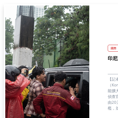
國際
印尼
【記者
（Ko
能擴
偵查
由2
檻，並
通，