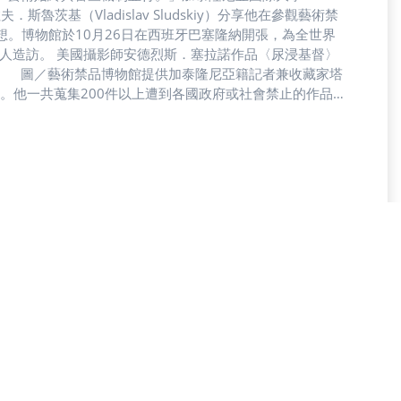
學生弗拉迪斯拉夫．斯魯茨基（Vladislav Sludskiy）分享他在參觀藝術禁
en Art）後的感想。博物館於10月26日在西班牙巴塞隆納開張，為全世界
0人造訪。 美國攝影師安德烈斯．塞拉諾作品〈尿浸基督〉
。 圖／藝術禁品博物館提供加泰隆尼亞籍記者兼收藏家塔
計畫。他一共蒐集200件以上遭到各國政府或社會禁止的作品，
抗議或是創作者的爭議性身份而無法公開展示。 中國藝術
使用於任何政治表達。 圖／藝術禁品博物館提供藝術禁品
品用自己的方式呼吸、存在。博物館公關經理莉迪亞．佩內
於表面的視覺呈現，後續被眾人爭論與審視的內容也成為作品的
ya Falkova）解釋，藝術在社會的作用是提出對社會制
作不該被審查機制限縮，社會也不應設置審查制度控制藝
有強烈女性主義思想，最初在吉爾吉斯展出，最終遭到抗議而撤
觀察，即使是在強調能自由創作的歐洲，只要仔細從道德
眾可可・夏多（Coco Chateau）坦言，他原先擔憂展
了我對於藝術品的了解，更讓我感受到民主的重要性。」對
究中心。他指出，藝術禁品博物館的目的是推動大學生反思
夏多表示，目前僅能在西班牙觀賞作品稍顯可惜，他期盼館
於奧斯維辛集中營入口的標語：「勞動帶來自由。」博物館想
物館提供