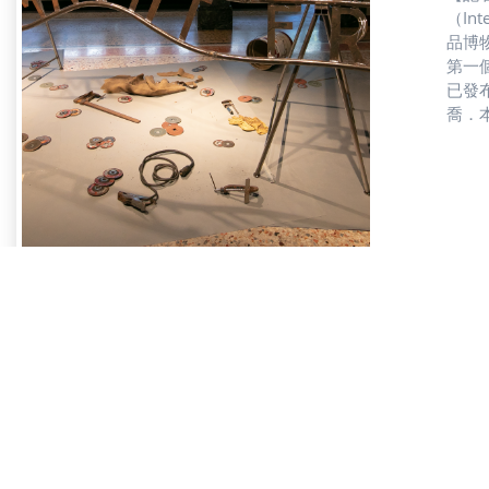
（Int
品博物
第一
已發
喬．
其中
家艾
博物
洛（
重心
度的
術，
下。
觀、
品會
於藝
與產
方能
透過