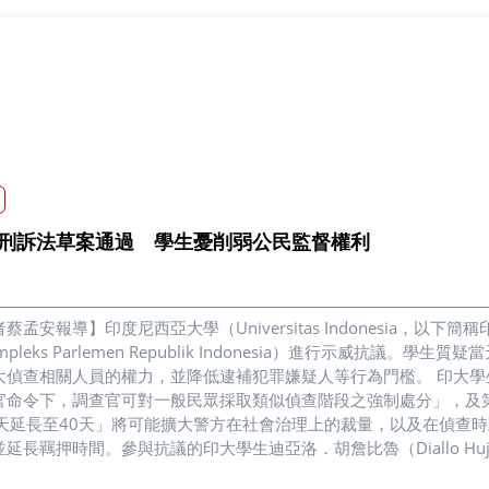
刑訴法草案通過 學生憂削弱公民監督權利
蔡孟安報導】印度尼西亞大學（Universitas Indonesia，
mpleks Parlemen Republik Indonesia）進行示威抗議
大偵查相關人員的權力，並降低逮補犯罪嫌疑人等行為門檻。 印大
官命令下，調查官可對一般民眾採取類似偵查階段之強制處分」，及
0天延長至40天」將可能擴大警方在社會治理上的裁量，以及在偵查
延長羈押時間。參與抗議的印大學生迪亞洛．胡詹比魯（Diallo Hu
但仍無法阻止草案通過。「草案內容使學生擔心受刑事處分，進而降