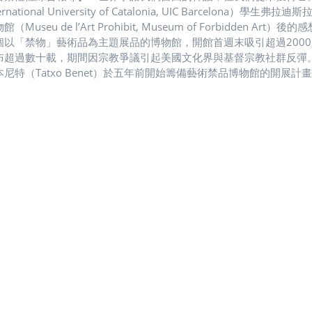
ernational University of Catalonia, UIC Barcelona）
館（Museu de l’Art Prohibit, Museum of Forbidd
個以「禁物」藝術品為主題展品的博物館，開館首週末吸引超過200
布超過數十載，期間因宗教爭議引起美國文化界與基督宗教社群反彈
本尼特（Tatxo Benet）於五年前開始籌備藝術禁品博物館的開展
42件作品在開館期間展出。展品多是因為宗教限制、政治審查、社會
未未以創作與言論自由之名向樂高購買積木，樂高公司則反對將積木
館方期望，透過展示並保存一些無法公開的藝術品，可以讓那些藝術
Lídia Penelo）強調，「藝術品經審查後，背後的含義已經不止
與價值。」生長於嚴格審查機制國家的哈薩克藝術家柔亞．法爾科娃（Zo
質疑，並期望人民因此付諸實際行動改變社會。他因此認為，藝術創
因為「文化不需要被統治。」 法爾科娃的作品〈Evermust〉帶
 圖／法爾科娃提供「展覽內容引人入勝！」斯魯茨基興奮地說。他
法律、文化等層面分析，便能發現大部分的藝術創作都還是被限制。觀展民
突破他的道德底線，但觀展後的他直呼：「完全相反！展品不僅充實
術禁品博物館的未來規劃，佩內洛希望博物館能發展成審查制度的研
生批判性思考，目前館方更針對大學生規劃與藝術自由相關的活動。
夠舉辦巡迴展覽，讓藝術觸及世界的各個角落。 藝術品是複製鑲嵌
此雕塑呈現集中營與該政治環境帶給個人的威脅。 圖／藝術禁品博