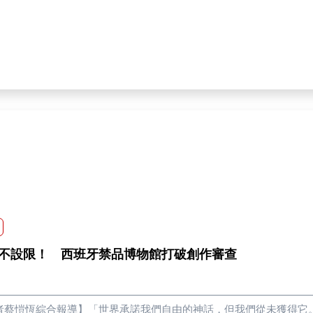
爾道斯（Irsyad Achmad Firdau）說道。身為印大學生記者的迪
眾參與，且僅進行兩天討論便通過，使學生只能在現場攔阻國會議員
能更加頻繁。」胡詹比魯說道。他表示，在草案通過後，此法可能成
刑事案件有關的標準將變得更低，即使沒有明確犯罪，也有可能涉及
dellista Hizkia Azareel）則認為，依據草案第五條第二
拘留，意味著任何人都有可能在抗議場合中被波及。「代表身為學生
道。 針對政府在制定政策方面的建議，亞茲拉爾說道：「政府應舉辦聽證會與民眾一同做出決策。」他期
國會能撤回擴大警方權力的規定，並重新檢視警方在執法層面是否確實
la University, USK）學生穆克薩爾米那（Mukhsalmin
增加偵查施暴與酷刑的發生機會。」政府若在執法上窒礙難行，應該
執法困難。
不設限！ 西班牙禁品博物館打破創作審查
者蔡愷恆綜合報導】「世界承諾我們自由的神話，但我們從未獲得它