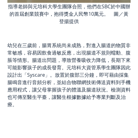
指導老師與元培科大學生團隊合照，他們在SBC於中國辦
的首屆創業競賽中，抱得獎金人民幣10萬元。 圖／黃
登揚提供
幼兒在三歲前，腸胃系統尚未成熟，對進入腸道的物質非
常敏感，容易因飲食過敏反應，出現腸道不規則蠕動、腹
脹等情形。腸道出問題，導致營養吸收力降低，長期下來
可能影響孩子的成長發育。
元培科大資管系學生團隊因此
設計出「
Syscare」
。放置於腹部三分鐘，即可藉由採集
腸鳴音進行音頻分析，並結合物聯網技術傳送資料到手機
應用程式，讓父母掌握孩子的體溫及腸道狀況。檢測資料
也可傳至醫生平臺，讓醫生根據數據給予專業判斷及治
療。