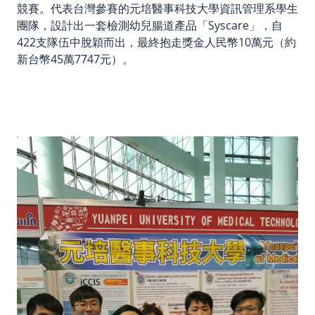
競賽。代表台灣參賽的元培醫事科技大學資訊管理系學生
團隊，設計出一套檢測幼兒腸道產品「
Syscare」
，自
422
支隊伍中脫穎而出，最終抱走
獎金
人民幣10萬元（
約
新台幣
45
萬
7747
元）
。