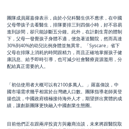
團隊成員羅嘉偉表示，由於小兒科醫生供不應求，在中國
父母帶孩子去看醫生，排隊要排三到四個小時，好不容易
進到診間，卻只能診斷五分鐘。此外，在計劃生育的體制
下，父母一發覺孩子身體不適，便急著送醫院，然而高達
30%
到
40%
的幼兒比例身體並無異常。「
Syscare」
省下
父母在排隊上消耗的時間跟精力，而且正確地掌握孩子健
康訊息、給予即時引導，也可減少社會醫療資源濫用，分
配給真正需要的人。
「初估使用者大概可以有
2100
多萬人。」羅嘉偉說，中
國市場需求幾乎相當於台灣總人口數。團隊指導老師黃登
揚也說，中國政府積極接待海外人才，期望拼出實體的成
績，讓創新團隊更快融入中國創業生態圈。
目前他們正在跟兩岸投資方與廠商洽談，未來將跟醫院取