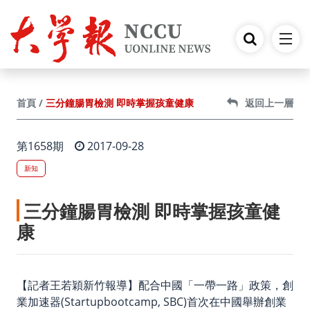
跳到主要內容
三分鐘腸胃檢測 即時掌握孩童健康
首頁
返回上一層
第1658期
2017-09-28
新知
三分鐘腸胃檢測 即時掌握孩童健
康
【記者王若穎新竹報導】配合中國「一帶一路」政策，
創
業加速器(
Startupbootcamp, SBC)
首次在中國舉辦創業