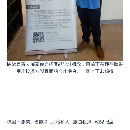
團隊負責人羅嘉偉介紹產品設計概念，目前正積極爭取跟
兩岸投資方與廠商的合作機會。 圖／王若穎攝
標籤：
創業
,
物聯網
,
元培科大
,
腸道檢測
,
幼兒照護