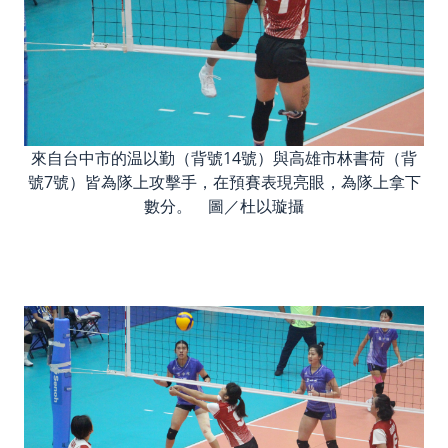
來自台中市的温以勤（背號14號）與高雄市林書荷（背
號7號）皆為隊上攻擊手，在預賽表現亮眼，為隊上拿下
數分。 圖／杜以璇攝