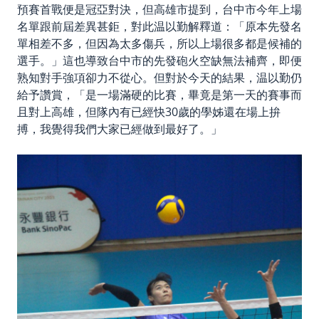
預賽首戰便是冠亞對決，但高雄市提到，台中市今年上場
名單跟前屆差異甚鉅，對此温以勤解釋道：「原本先發名
單相差不多，但因為太多傷兵，所以上場很多都是候補的
選手。」這也導致台中市的先發砲火空缺無法補齊，即便
熟知對手強項卻力不從心。但對於今天的結果，温以勤仍
給予讚賞，「是一場滿硬的比賽，畢竟是第一天的賽事而
且對上高雄，但隊內有已經快30歲的學姊還在場上拚
搏，我覺得我們大家已經做到最好了。」