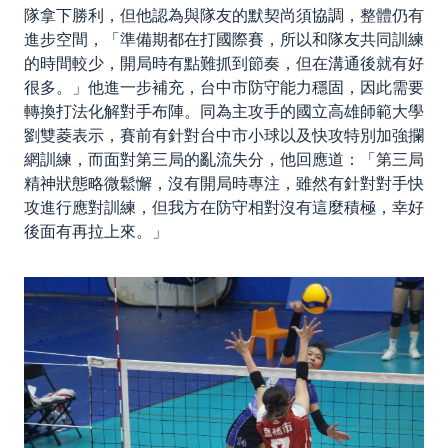
隊拿下勝利，但他認為與隊友的默契尚須協調，整體仍有
進步空間，「準備期都在打國際賽，所以和隊友共同訓練
的時間較少，開局時有點難抓到節奏，但在溝通後就有好
很多。」他進一步補充，台中市防守能力穩固，因此需要
轉換打法化解對手布陣。同為主攻手的國立高雄師範大學
劉雙菱表示，賽前有針對台中市小球以及快攻特別加強攔
網訓練，而面對第三局的亂流失分，他回應道：「第三局
精神狀態略微鬆懈，沒有開局時專注，雖然有針對對手快
攻進行應對訓練，但我方在防守相對沒有這麼積極，幸好
後面有再拉上來。」