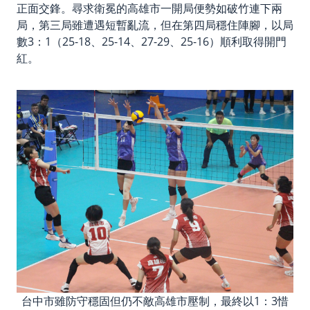
正面交鋒。尋求衛冕的高雄市一開局便勢如破竹連下兩
局，第三局雖遭遇短暫亂流，但在第四局穩住陣腳，以局
數3：1（25-18、25-14、27-29、25-16）順利取得開門
紅。
台中市雖防守穩固但仍不敵高雄市壓制，最終以1：3惜