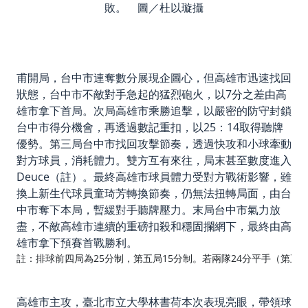
敗。 圖／杜以璇攝
甫開局，台中市連奪數分展現企圖心，但高雄市迅速找回
狀態，台中市不敵對手急起的猛烈砲火，以7分之差由高
雄市拿下首局。次局高雄市乘勝追擊，以嚴密的防守封鎖
台中市得分機會，再透過數記重扣，以25：14取得聽牌
優勢。第三局台中市找回攻擊節奏，透過快攻和小球牽動
對方球員，消耗體力。雙方互有來往，局末甚至數度進入
Deuce（註）。最終高雄市球員體力受對方戰術影響，雖
換上新生代球員童琦芳轉換節奏，仍無法扭轉局面，由台
中市奪下本局，暫緩對手聽牌壓力。末局台中市氣力放
盡，不敵高雄市連續的重磅扣殺和穩固攔網下，最終由高
雄市拿下預賽首戰勝利。
註：排球前四局為25分制，第五局15分制。若兩隊24分平手（第五
高雄市主攻，臺北市立大學林書荷本次表現亮眼，帶領球