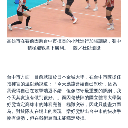
高雄市在賽前因應台中市擅長的小球進行加強訓練，賽中
積極迎戰拿下勝利。 圖／杜以璇攝
台中市方面，目前就讀於日本金城大學，在台中市隊擔任
指揮官的温以勤說道：「今天應該會給自己80分，因為
我覺得自己在攻擊端還不錯，但像防守最重要的攔網，我
今天其實沒有做到很好。」而因傷缺陣的國立體育大學欒
妤雯肯定高雄市的陣容完善，極難突破，因此只能盡力而
為。對於隊友在場上的表現，欒妤雯點出台中市的快攻手
較有優勢，但在戰術層面未能穩定發揮。