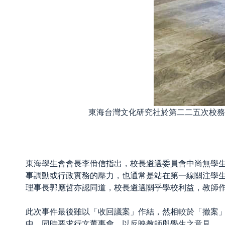
東海台灣文化研究社於第二二五次校務
東海學生會會長李佾信指出，校長遴選委員會中尚無學
事調動或行政實務的壓力，也通常是站在第一線關注學
理事長郭應哲亦認同道，校長遴選關乎學校利益，教師
此次事件最後雖以「收回議案」作結，然相較於「撤案
中，同時要求行文董事會，以反映教師與學生之意見。