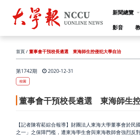
跳到主要內容
新聞總覽
影音
董事會干預校長遴選 東海師生控侵犯大學自治
首頁
第1742期
2020-12-31
校園
董事會干預校長遴選 東海師生
【記者陳宥菘綜合報導】財團法人東海大學董事會於民國
之一」之保障門檻，遭東海學生會與東海教師會強烈反