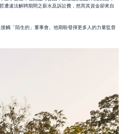
銘哲遭違法解聘期間之薪水及訴訟費，然而其資金卻來自
生接觸「陌生的」董事會。他期盼發揮更多人的力量監督