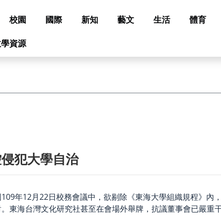
校園
國際
新知
藝文
生活
體育
教學資源
控侵犯大學自治
109年12月22日校務會議中，欲剔除《東海大學組織規程》
對。東海台灣文化研究社甚至在會場外舉牌，抗議董事會已嚴重