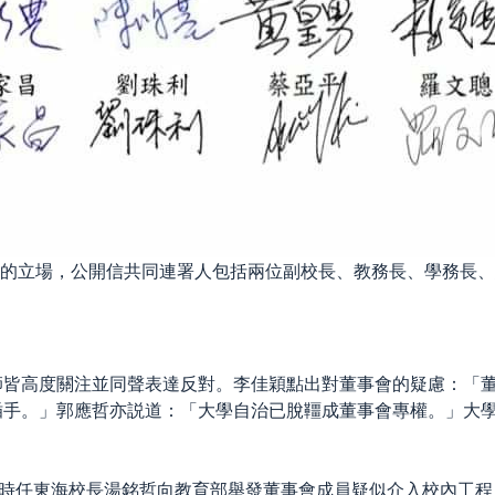
的立場，公開信共同連署人包括兩位副校長、
教務長、學務長、
師皆高度關注並同聲表達反對。李佳穎點出對董事會的疑慮：「
插手。」郭應哲亦説道：「大學自治已脫韁成董事會專權。」大
」
，時任東海校長湯銘哲向教育部舉發董事會成員疑似介入校內工