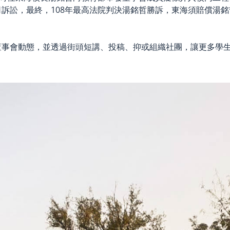
訴訟，最終，108年最高法院判決湯銘哲勝訴，東海須賠償湯
董事會動態，並透過街頭短講、投稿、抑或組織社團，讓更多學