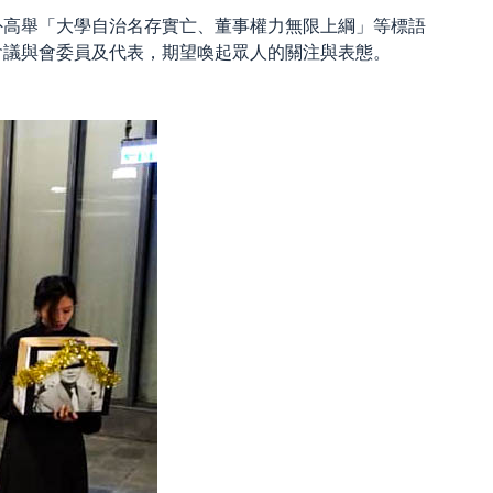
外高舉「大學自治名存實亡、董事權力無限上綱」等標語
會議與會委員及代表，期望喚起眾人的關注與表態。