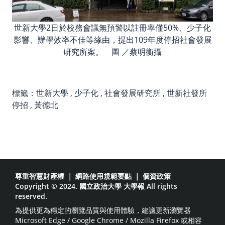
世新大學2日於校務會議無預警以註冊率僅50%、少子化
影響、辦學效率不佳等緣由，提出109年度停招社會發展
研究所案。 圖 ／蔡明衡攝
標籤：
世新大學
,
少子化
,
社會發展研究所
,
世新社發所
停招
,
黃德北
尊重智慧財產權
｜
網路使用規範要點
｜
個資政策
Copyright © 2024. 國立政治大學 大學報 All rights
reserved.
為提供更為穩定的瀏覽品質與使用體驗，建議更新瀏覽器
Microsoft Edge / Google Chrome / Mozilla Firefox 或相容