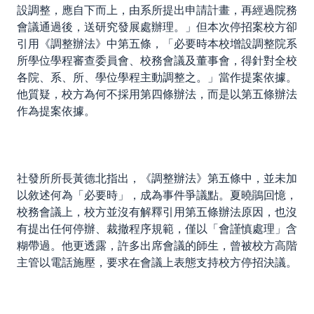
設調整，應自下而上，由系所提出申請計畫，再經過院務
會議通過後，送研究發展處辦理。」但本次停招案校方卻
引用《調整辦法》中第五條，「必要時本校增設調整院系
所學位學程審查委員會、校務會議及董事會，得針對全校
各院、系、所、學位學程主動調整之。」當作提案依據。
他質疑，校方為何不採用第四條辦法，而是以第五條辦法
作為提案依據。
社發所所長黃德北指出，《調整辦法》第五條中，並未加
以敘述何為「必要時」，成為事件爭議點。夏曉鵑回憶，
校務會議上，校方並沒有解釋引用第五條辦法原因，也沒
有提出任何停辦、裁撤程序規範，僅以「會謹慎處理」含
糊帶過。他更透露，許多出席會議的師生，曾被校方高階
主管以電話施壓，要求在會議上表態支持校方停招決議。