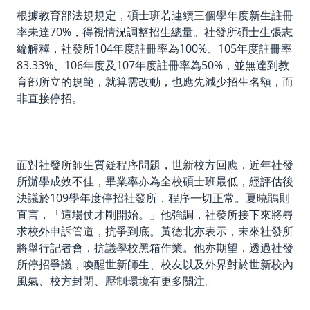
根據教育部法規規定，碩士班若連續三個學年度新生註冊
率未達70%，得視情況調整招生總量。社發所碩士生張志
綸解釋，社發所104年度註冊率為100%、105年度註冊率
83.33%、106年度及107年度註冊率為50%，並無達到教
育部所立的規範，就算需改動，也應先減少招生名額，而
非直接停招。
面對社發所師生質疑程序問題，世新校方回應，近年社發
所辦學成效不佳，畢業率亦為全校碩士班最低，經評估後
決議於109學年度停招社發所，程序一切正常。夏曉鵑則
直言，「這場仗才剛開始。」他強調，社發所接下來將尋
求校外申訴管道，抗爭到底。黃德北亦表示，未來社發所
將舉行記者會，抗議學校黑箱作業。他亦期望，透過社發
所停招爭議，喚醒世新師生、校友以及外界對於世新校內
風氣、校方封閉、壓制環境有更多關注。