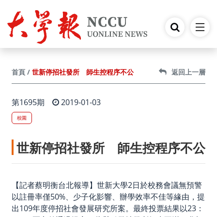
跳到主要內容
世新停招社發所 師生控程序不公
首頁
返回上一層
第1695期
2019-01-03
校園
世新停招社發所 師生控程序不公
【記者蔡明衡台北報導】世新大學2日於校務會議無預警
以註冊率僅50%、少子化影響、辦學效率不佳等緣由，提
出109年度停招社會發展研究所案。最終投票結果以23：