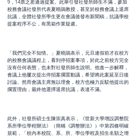
9，14票之差通過提案。此舉引發社發所師生不滿，參加
校務會議社發所代表夏曉鵑教授，甚至於校務會議上退席
抗議，全體社發所學生更在會議後發布新聞稿，抗議學校
提案程序不公，有黑箱作業疑慮。
「我們完全不知情。」夏曉鵑表示，元旦連假前才在校方
的校務會議議程上，看到停招案事項，於此之前校方完全
沒有任何表態，也未對社發所師生說明。他進一步解釋，
會議上他屢次提出停招案擱置動議，希望將此案延至日後
討論。然而會議主席無以理會，校方也極力反駁他提出的
擱置理由，最終他選擇退席抗議，表達不滿。
此外，社發所碩士生陳崇真表示，《世新大學增設調整院
系所學位學程辦法》（簡稱《調整辦法》）中第四條明確
規範，「校內本校院、系、所、學位學程及招生名額之增