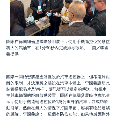
團隊在德國紐倫堡國際發明展上，使用手機遙控位於勤益
科大的汽油車，在1分30秒內完成排毒散熱。 圖／李國
義提供
團隊一開始想將感應裝置設於汽車遙控器上，但考慮到距
離的限制，才決定將之裝設在汽車本體上，李國義說明此
裝置搭配晶片及Wi-Fi，讓訊號可以穩定的傳送，無視車
主與車輛間的距離啟動裝置，團隊在德國參展時也實地演
示，使用手機遠端遙控位於1萬公里外的汽車，並成功發
動引擎。然而在無人的情況下打開車窗，容易有物品遭竊
的風險，李國義說：「這個有防盜功能，如果他感應到外