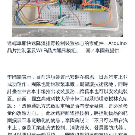
遠端車廂快速降溫排毒控制裝置核心的零組件，Arduino
晶片控制器及Wi-Fi晶片通訊模組。 圖／李國義提供
李國義表示，目前這項裝置已安裝在德系、日系汽車上並
成功運作，團隊也開始聯繫車廠，期望讓技術落地，同時
計畫在中古車市場推出改裝服務，讓舊車也可以安裝此裝
置。然而，國立高雄科技大學車輛工程系助理教授林克衛
說：「透過通訊方式啟動車輛是否有安全疑慮，是必須考
量的改進方向。」此次遠距離遙控技術，將控制物品的範
圍擴展至非電動化的物品，李國義説：「不只可以用在汽
車上，像是工業產房的控制、消防滅火、發展國防武器，
都可以運用這一套系統。」團隊也期望這套技術可以有更