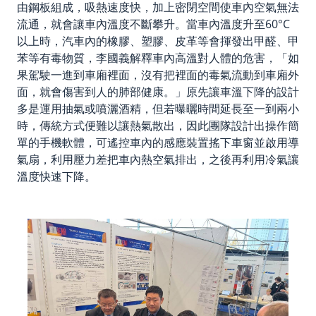
由鋼板組成，吸熱速度快，加上密閉空間使車內空氣無法
流通，就會讓車內溫度不斷攀升。當車內溫度升至60°C
以上時，汽車內的橡膠、塑膠、皮革等會揮發出甲醛、甲
苯等有毒物質，李國義解釋車內高溫對人體的危害，「如
果駕駛一進到車廂裡面，沒有把裡面的毒氣流動到車廂外
面，就會傷害到人的肺部健康。」原先讓車溫下降的設計
多是運用抽氣或噴灑酒精，但若曝曬時間延長至一到兩小
時，傳統方式便難以讓熱氣散出，因此團隊設計出操作簡
單的手機軟體，可遙控車內的感應裝置搖下車窗並啟用導
氣扇，利用壓力差把車內熱空氣排出，之後再利用冷氣讓
溫度快速下降。