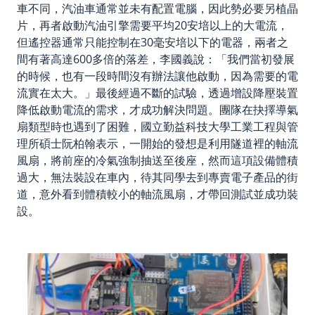
車不同，汽油車通常並未有配置電腦，因此勢必要另植晶
片，再者啟動汽油引擎需要平均20安培以上的大電流，
但遙控器通常只能控制在30毫安培以下的電器，兩者之
間有著高達600多倍的落差，李國義說：「我們當初發展
的時候，也有一段時間沒有辦法讓他啟動，因為需要的電
流實在太大。」最後經過不斷的試驗，透過增設降壓裝置
降低啟動電流的需求，才成功解決問題。團隊在抉擇導氣
扇類型時也遇到了困難，國立勤益科技大學工業工程與管
理所碩士阮柏翰表示，一開始的發想是利用隧道裡的軸流
風扇，將前座的冷氣強制抽送至後座，然而這項設備體積
過大，無法裝設在車內，待其同學去到專賣電子產品的街
道，意外看到體積較小的軸流風扇，才帶回測試並成功裝
設。