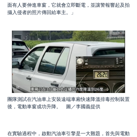
面有人要伸進車窗，它就會立即斷電，並讓警報響起及拍
攝入侵者的照片傳回給車主。」
團隊測試在汽油車上安裝遠端車廂快速降溫排毒控制裝置
後，電動車窗成功升降。 圖／李國義提供
在實驗過程中，啟動汽油車引擎是一大難題，首先與電動