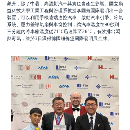
飆升，除了中暑，高溫對汽車其實也會產生影響。國立勤
益科技大學工業工程與管理系教授李國義團隊發明出一套
裝置，可以利用手機遠端遙控汽車，啟動汽車引擎、冷氣
系統、壓力差導氣扇與車窗控制，讓汽車溫度在90秒到
三分鐘內將車廂溫度從71°C迅速降至26°C，有效排出悶
熱毒氣，並於3日獲得德國紐倫堡國際發明展金牌。