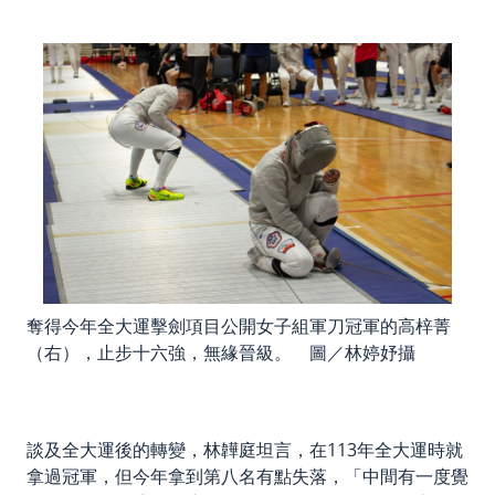
奪得今年全大運擊劍項目公開女子組軍刀冠軍的高梓菁
（右），止步十六強，無緣晉級。 圖／林婷妤攝
談及全大運後的轉變，林韡庭坦言，在113年全大運時就
拿過冠軍，但今年拿到第八名有點失落，「中間有一度覺