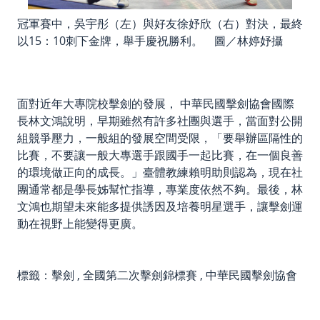
冠軍賽中，吳宇彤（左）與好友徐妤欣（右）對決，最終
以15：10刺下金牌，舉手慶祝勝利。 圖／林婷妤攝
面對近年大專院校擊劍的發展， 中華民國擊劍協會國際
長林文鴻說明，早期雖然有許多社團與選手，當面對公開
組競爭壓力，一般組的發展空間受限，「要舉辦區隔性的
比賽，不要讓一般大專選手跟國手一起比賽，在一個良善
的環境做正向的成長。」臺體教練賴明助則認為，現在社
團通常都是學長姊幫忙指導，專業度依然不夠。最後，林
文鴻也期望未來能多提供誘因及培養明星選手，讓擊劍運
動在視野上能變得更廣。
標籤：
擊劍
,
全國第二次擊劍錦標賽
,
中華民國擊劍協會