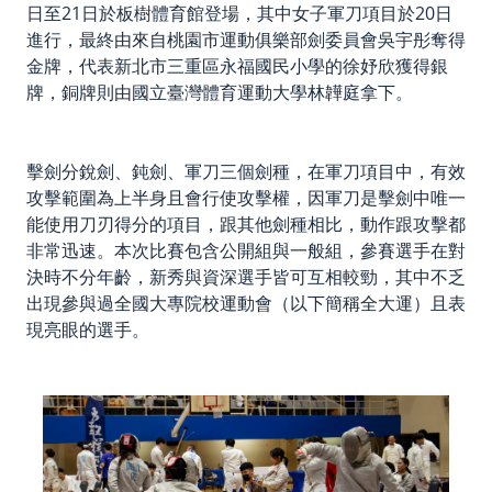
日至21日於板樹體育館登場，其中女子軍刀項目於20日
進行，最終由來自桃園市運動俱樂部劍委員會吳宇彤奪得
金牌，代表新北市三重區永福國民小學的徐妤欣獲得銀
牌，銅牌則由國立臺灣體育運動大學林韡庭拿下。
擊劍分銳劍、鈍劍、軍刀三個劍種，在軍刀項目中，有效
攻擊範圍為上半身且會行使攻擊權，因軍刀是擊劍中唯一
能使用刀刃得分的項目，跟其他劍種相比，動作跟攻擊都
非常迅速。本次比賽包含公開組與一般組，參賽選手在對
決時不分年齡，新秀與資深選手皆可互相較勁，其中不乏
出現參與過全國大專院校運動會（以下簡稱全大運）且表
現亮眼的選手。