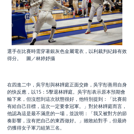
選手在比賽時需穿著銀灰色金屬電衣，以利裁判紀錄有效
得分。 圖／林婷妤攝
在四進二中，吳宇彤與林韡庭正面交鋒，吳宇彤善用自身
的快反應，以15：5擊退林韡庭。吳宇彤表示原本預期會
輸下來，但沒想到這次狀態很好，他特別提到：「比賽前
有給自己目標，這次一定要拿冠軍。」對於林韡庭而言，
他認為這是最不滿意的一場，並說明：「我又被對方的節
奏影響，沒有把自己的東西做好。」雖敗給對手，但最終
仍獲得女子軍刀組第三名。