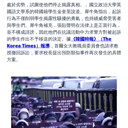
處於劣勢，試圖使他們停止揭露真相。」國立政治大學英
國語文學系的韓國籍學生金奎里說道。犀牛角指出，起訴
行為不僅削弱學生揭露性騷擾的勇氣，也持續威脅受害者
與學生們。犀牛角補充，張貼聲明在法律上是正當行為，
並不構成誹謗，因此他們在抗議活動中力求警方對被起訴
的學生作出不予移送的決定。據
《韓國時報》（The
Korea Times）報導
，首爾女大教職員委員會也請求教
授撤回訴訟，要求校長提出預防類似事件再次發生的具體
方案。