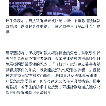
犀牛角表示，若抗議訴求未被回應，學生不排除繼續抗議
或罷課，以引起更多重視。 圖／犀牛角（무소의 뿔）提
供
鄭家藍認為，學校應加強人權委員會的角色，聽取學生代
表的意見再給予加害者懲罰。金奎里建議校方提高師生對
性騷擾問題嚴重性的認識，「（校方）應該建立受害者舉
報騷擾事件的系統，以及開設預防性犯罪的課程。」儘管
校方在18日宣布成立由學生、教職員以及法律專家組成
的緊急應變委員會，但至今尚未公佈任何具體措施。犀牛
角強調，若學生的訴求未被接受，可能計劃透過抗議或罷
課行動讓訴求獲得更多關注。