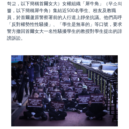
학교，以下簡稱首爾女大）女權組織「犀牛角」（무소의
뿔，以下簡稱犀牛角）集結近500名學生、校友及教職
員，於首爾蘆原警察署前的人行道上靜坐抗議。他們高呼
「反對權勢性性騷擾」、「學生是無辜的」等口號，要求
警方撤回首爾女大一名性騷擾學生的教授對學生提出的誹
謗訴訟。