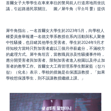
首爾女子大學學生在車來車往的警局前人行道席地而坐抗
議，引起路過民眾關注。 圖／犀牛角（무소의 뿔）提供
犀牛角指出，一名首爾女大學生於2023年5月，向學校人
權委員會舉報遭一名德文學系教授在系內活動與私人聚會
中性騷擾，也目睹其他學生受害者。學生於2024年9月才
得知校方當時只對加害者處以三個月停薪處分，不滿校方
的處理方式。犀牛角坦言，當教職員涉及性騷擾事件時，
應分開受害者與加害者、限制加害者進入校園以及停止加
害者的教學工作。首爾女大工商管理系學生鄭家藍（정가
람）（化名）表示，學校的措施是在保護該教授，「如果
學校想保護學生，則不該讓教授繼續上課。」