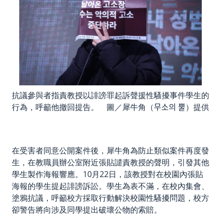
抗議參與者指責教授以誹謗罪起訴聲援性騷擾事件學生的
行為，呼籲他撤回提告。 圖／犀牛角（무소의 뿔）提供
在受害者同意公開案件後，犀牛角為防止類似案件再度發
生，在教職員辦公室附近張貼譴責教授的聲明，引發其他
學生製作海報響應。10月22日，該教授對在校園內張貼
海報的學生提起誹謗訴訟。學生為表不滿，在校內集會、
塗鴉抗議，呼籲校方採取行動解決校園性騷擾問題，校方
卻警告將向涉及同學提出破壞公物的索賠。