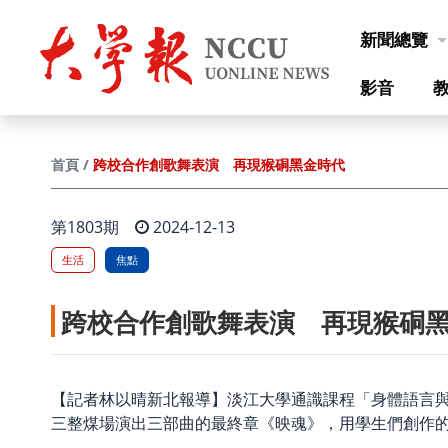
跳到主要內容
新聞總覽
影音
跨校合作創歌舞表演 再現猴硐黑金時代
首頁
第1803期
2024-12-13
生活
焦點
跨校合作創歌舞表演 再現猴硐
【記者林以晴新北報導】淡江大學通識課程「身體語言
三整煤場演出三部曲的最終章《映魂》，用學生們創作