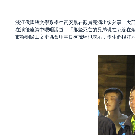
淡江俄國語文學系學生黃安麒在觀賞完演出後分享，大
在演後座談中哽咽說道：「那些死亡的兄弟現在都躲在
市猴硐礦工文史協會理事長柯茂琳也表示，學生們很好