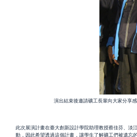
演出結束後邀請礦工長輩向大家分享感
此次展演計畫在臺大創新設計學院助理教授蔡佳芬、淡
動，因此希望透過這個計畫，讓學生了解礦工們被遺忘