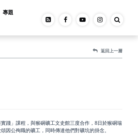
專題
返回上一層
實踐」課程，與猴硐礦工文史館三度合作，8日於猴硐瑞
歌頌因公殉職的礦工，同時傳達他們對礦坑的掛念。