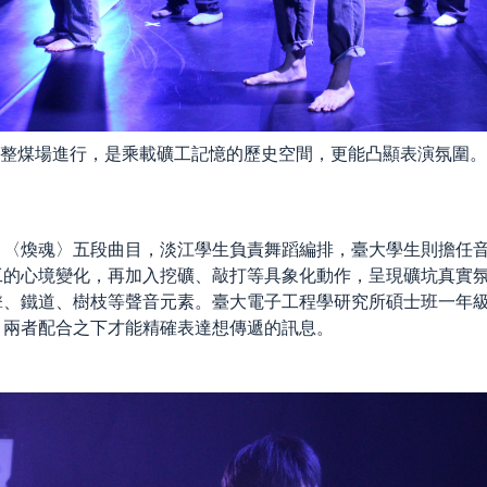
整煤場進行，是乘載礦工記憶的歷史空間，更能凸顯表演氛圍。
、〈煥魂〉五段曲目，淡江學生負責舞蹈編排，臺大學生則擔任
工的心境變化，再加入挖礦、敲打等具象化動作，呈現礦坑真實
擊、鐵道、樹枝等聲音元素。臺大電子工程學研究所碩士班一年
，兩者配合之下才能精確表達想傳遞的訊息。