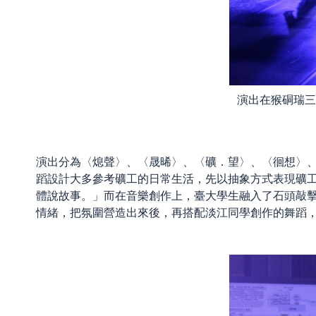
演出在猴硐瑞三
演出分為〈熄聲〉、〈晟晞〉、〈礦．望〉、〈徊想〉
蹈設計大多參考礦工的日常生活，先以抽象方式表現礦
體說故事。」而在音樂創作上，臺大學生融入了石頭敲
情緒，把氛圍營造出來後，再搭配淡江同學創作的舞蹈