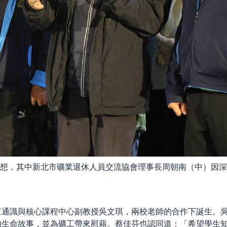
想，其中新北市礦業退休人員交流協會理事長周朝南（中）因深
江通識與核心課程中心副教授吳文琪，兩校老師的合作下誕生。
的生命故事，並為礦工帶來慰藉。蔡佳芬也認同道：「希望學生