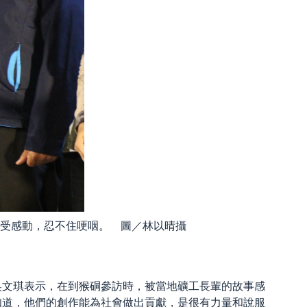
受感動，忍不住哽咽。 圖／林以晴攝
吳文琪表示，在到猴硐參訪時，被當地礦工長輩的故事感
知道，他們的創作能為社會做出貢獻，是很有力量和說服