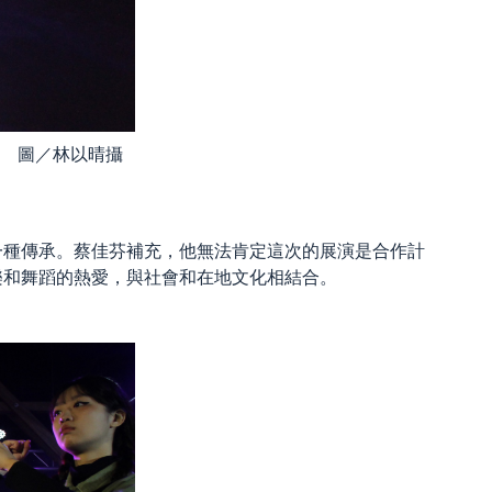
 圖／林以晴攝
一種傳承。蔡佳芬補充，他無法肯定這次的展演是合作計
樂和舞蹈的熱愛，與社會和在地文化相結合。