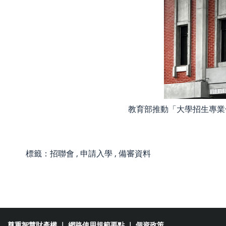
教育部推動「大學招生專業
標籤：
招聯會
,
申請入學
,
備審資料
尊重智慧財產權
｜
網路使用規範要點
｜
個資政策