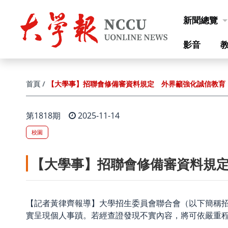
跳到主要內容
新聞總覽
影音
【大學事】招聯會修備審資料規定 外界籲強化誠信教育
首頁
第1818期
2025-11-14
校園
【大學事】招聯會修備審資料規
【記者黃律齊報導】大學招生委員會聯合會（以下簡稱
實呈現個人事蹟。若經查證發現不實內容，將可依嚴重