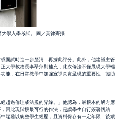
大學入學考試。 圖／黃律齊攝
前或面試時進一步釐清，再據此評分。此外，他建議主管
中正大學教務長李翠萍則補充，此次修法不僅展現大學端
導功能，在日常教學中加強宣導真實呈現的重要性，協助
已經超過倫理或法規的界線。」他認為，最根本的解方應
否，因此現階段最可行的作法，是讓學生自行簽署切結
高中端難以統整學生經歷，且資料保存有一定年限，後續