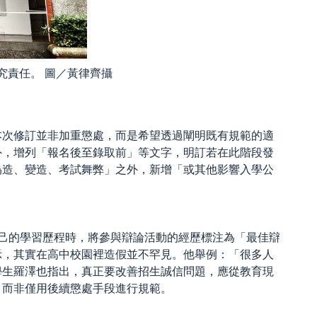
究責任。 圖／黃律齊攝
本次修訂並非加重懲處，而是希望透過闡明既有規範的適
外，增列「報名後至錄取前」等文字，明訂若在此階段發
偽造、變造、考試舞弊」之外，新增「或其他影響入學公
享自己的學習歷程時，將參與辯論活動的經歷標注為「最佳辯
示，其實在高中校園裡造假並不罕見。他舉例：「很多人
學生羅澤也指出，真正要改善招生誠信問題，應從教育現
，而非僅用後續懲處手段進行規範。