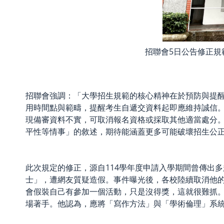
招聯會5日公告修正規
招聯會強調：「大學招生規範的核心精神在於預防與提
用時間點與範疇，提醒考生自遞交資料起即應維持誠信
現備審資料不實，可取消報名資格或採取其他適當處分
平性等情事」的敘述，期待能涵蓋更多可能破壞招生公
此次規定的修正，源自114學年度申請入學期間曾傳出多
士」，遭網友質疑造假。事件曝光後，各校陸續取消他
會假裝自己有參加一個活動，只是沒得獎，這就很難抓
場著手。他認為，應將「寫作方法」與「學術倫理」系