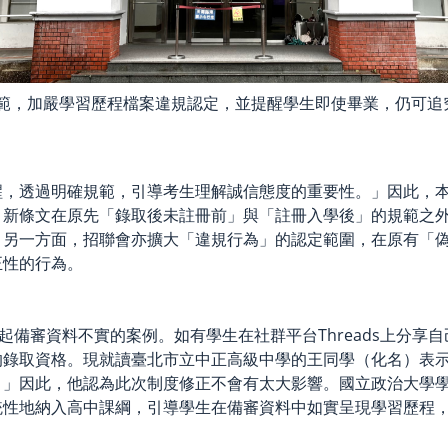
範，加嚴學習歷程檔案違規認定，並提醒學生即使畢業，仍可追
醒，透過明確規範，引導考生理解誠信態度的重要性。」因此，
。新條文在原先「錄取後未註冊前」與「註冊入學後」的規範之
。另一方面，招聯會亦擴大「違規行為」的認定範圍，在原有「
正性的行為。
起備審資料不實的案例。如有學生在社群平台Threads上分
的錄取資格。現就讀臺北市立中正高級中學的王同學（化名）表
。」因此，他認為此次制度修正不會有太大影響。國立政治大學
統性地納入高中課綱，引導學生在備審資料中如實呈現學習歷程