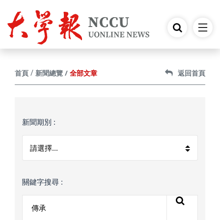
跳到主要內容
全部文章
首頁
新聞總覽
返回首頁
新聞期別 :
關鍵字搜尋 :