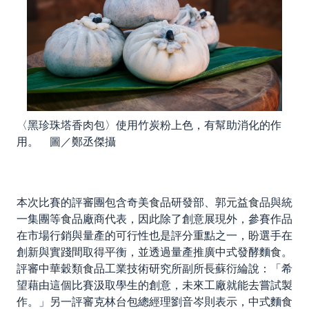
〈黑珍珠塔香肉包〉使用竹炭粉上色，有幫助消化的作
用。 圖／鄭丞傑攝
本次比賽的評審團包含奇美食品研發部、郭元益食品與統
一集團等食品廠商代表，因此除了創意展現外，參賽作品
在市場行銷與量產的可行性也是評分重點之一，盼選手在
創新與實踐間取得平衡，並透過量產推廣中式發酵麵食。
評審中華穀類食品工業技術研究所副所長蘇衍綸說：「希
望藉由這個比賽汲取學生的創意，未來工廠就能去嘗試製
作。」另一評審克林台包總經理劉音岑則表示，中式麵食