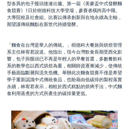
型各異的包子饅頭接連出爐。第一屆《美麥盃中式發酵麵
食競賽》1日於樹德科技大學登場，參賽者橫跨高中職、
大專院校及社會組。比賽以傳承創新與在地永續為主軸，
期望讓傳統麵點在新世代持續發酵。
「麵食在台灣是華人的傳統。」樹德科大餐旅與烘焙管理
系主任林宥君說道。他指出，現今台灣飲食長期受西化影
響，包子與饅頭已不再是年輕人的早餐首選，多數餐飲科
系的教學也以西式烘焙為重，相關師資逐漸減少，使傳統
手藝面臨斷層與流失危機。舉辦此次麵食競賽不僅是希望
學子重新認識中式傳統食品，也盼藉由低碳排的製程落實
永續，林宥君表示，相較於西式糕點的烘烤手法，中式麵
食利用蒸煮的方式所產生的碳排量更低。