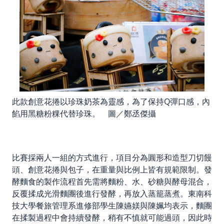
此款創意花捲以珍珠奶茶為靈感，為了保持Q彈口感，內
餡用黑糖粉粿代替珍珠。 圖／鄭丞傑攝
比賽採兩人一組的方式進行，項目分為圓形和造型刀切饅
頭、創意花捲與包子，在重量與比例上皆有規範限制。發
酵麵食的製作流程首先需將麵粉、水、砂糖與酵母混合，
反覆揉成光滑麵團後進行發酵，再放入蒸籠蒸煮。東南科
技大學餐旅管理系進修部學生陳嬿媄與陳姵均表示，麵團
在揉製過程中會持續發酵，稍有不慎就可能過頭，因此時