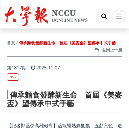
跳到主要內容
傳承麵食發酵新生命 首屆《美麥盃》望傳承中式手藝
首頁
返回上一層
第1817期
2025-11-07
生活
傳承麵食發酵新生命 首屆《美麥
盃》望傳承中式手藝
【記者鄭丞傑高雄報導】蒸籠裡熱氣氤氳，五顏六色、造