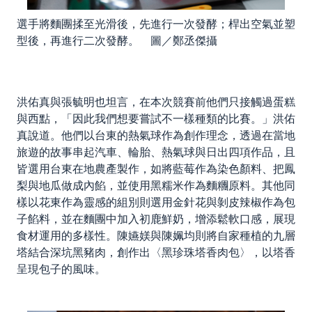
選手將麵團揉至光滑後，先進行一次發酵；桿出空氣並塑
型後，再進行二次發酵。 圖／鄭丞傑攝
洪佑真與張毓明也坦言，在本次競賽前他們只接觸過蛋糕
與西點，「因此我們想要嘗試不一樣種類的比賽。」洪佑
真說道。他們以台東的熱氣球作為創作理念，透過在當地
旅遊的故事串起汽車、輪胎、熱氣球與日出四項作品，且
皆選用台東在地農產製作，如將藍莓作為染色顏料、把鳳
梨與地瓜做成內餡，並使用黑糯米作為麵糰原料。其他同
樣以花東作為靈感的組別則選用金針花與剝皮辣椒作為包
子餡料，並在麵團中加入初鹿鮮奶，增添鬆軟口感，展現
食材運用的多樣性。陳嬿媄與陳姵均則將自家種植的九層
塔結合深坑黑豬肉，創作出〈黑珍珠塔香肉包〉，以塔香
呈現包子的風味。