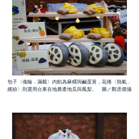
包子〈魂輪．滿載〉內餡為麻糬與鹹蛋黃，花捲〈熱氣．
繽紛〉則選用台東在地農產地瓜與鳳梨。 圖／鄭丞傑攝