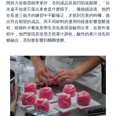
間與力道都需精準掌控，否則成品容易凹陷或裂開，「你
永遠不知道它蒸出來會是什麼樣子。」陳嬿媄說道。他們
在長達三個月的練習中不斷修正，才抓到完美的時機，做
出符合期望的成品。而不同材料的運用同樣會影響發酵過
程，樹德科大餐旅系學生洪佑真與張毓明分享，在製作過
程中，他們發現若使用天然果汁調色，酸性的果汁須先與
糖融合，否則會影響到麵團發酵。