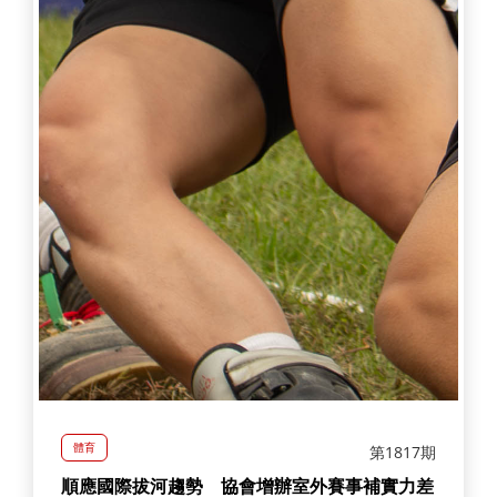
體育
第1817期
順應國際拔河趨勢 協會增辦室外賽事補實力差