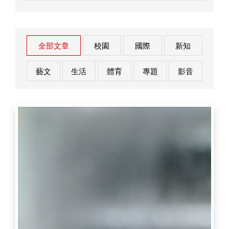
全部文章
校園
國際
新知
藝文
生活
體育
專題
影音