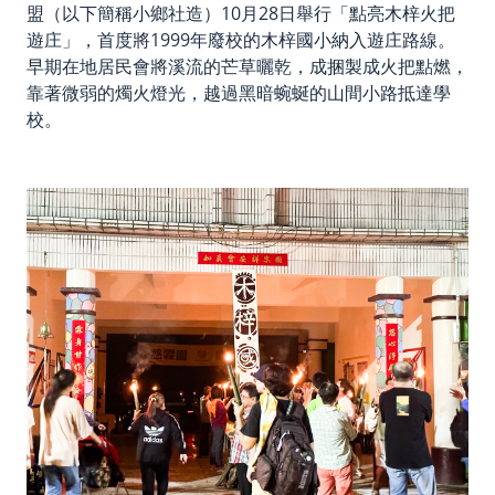
盟（以下簡稱小鄉社造）10月28日舉行「點亮木梓火把
遊庄」，首度將1999年廢校的木梓國小納入遊庄路線。
早期在地居民會將溪流的芒草曬乾，成捆製成火把點燃，
靠著微弱的燭火燈光，越過黑暗蜿蜒的山間小路抵達學
校。