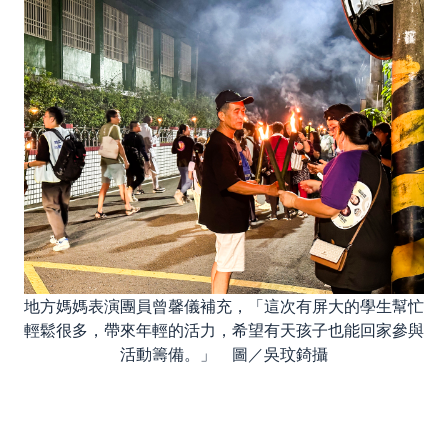
地方媽媽表演團員曾馨儀補充，「這次有屏大的學生幫忙
輕鬆很多，帶來年輕的活力，希望有天孩子也能回家參與
活動籌備。」 圖／吳玟錡攝