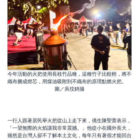
今年活動的火把使用長枝竹品種，這種竹子比較輕，將不
織布捆成燈芯，用煤油吸附到不織布的原理點燃火把。
圖／吳玟錡攝
一行人跟著居民舉火把從山上走下來，僑生陳聖蕾表示，
「一望無際的火焰讓我非常震撼。」他從小在國外長大，
雖然是台灣人卻不了解本土文化，每年只有暑假才能回台