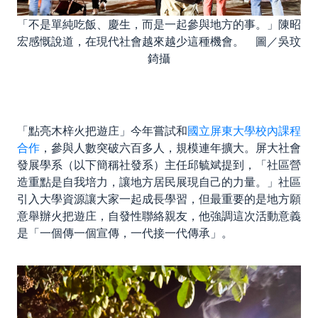
「不是單純吃飯、慶生，而是一起參與地方的事。」陳昭
宏感慨說道，在現代社會越來越少這種機會。 圖／吳玟
錡攝
「點亮木梓火把遊庄」今年嘗試和
國立屏東大學校內課程
合作
，參與人數突破六百多人，規模連年擴大。屏大社會
發展學系（以下簡稱社發系）主任邱毓斌提到，「社區營
造重點是自我培力，讓地方居民展現自己的力量。」社區
引入大學資源讓大家一起成長學習，但最重要的是地方願
意舉辦火把遊庄，自發性聯絡親友，他強調這次活動意義
是「一個傳一個宣傳，一代接一代傳承」。