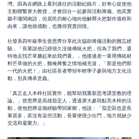
灣。因為在網路上看到過往的活動紀錄片，好奇心促使他
主動聯繫屏大教授，才會回台一起參與活動籌備。他其實
聽不懂閩南語，但居民仍耐心地向他解釋火把製作過程和
由來，讓他很感動，也獲得寶貴回憶。
社發系四年級學生曾恩齊分享此次協助籌備活動的難忘經
驗，「長輩說他已經很久沒做傳統火把，但為了我們，還
特地去找芒草捆起來給我們看。」他接過老一輩用傳統材
料芒草做的火把，難掩興奮之情地補充道，「那是他們那
一代的火把！」由社區長者帶領年輕學子參與地方文化活
動，別具傳承意義。
「真正走入木梓社區實作，能幫助我重新思考課堂教的理
論。」曾恩齊是高雄茄萣人，透過屏大參與點亮木梓的活
動，使他想將這個經驗帶回家鄉，他說：「茄萣區也是長
輩居多，若沒有這些活動，長輩便很少出門，地方就缺少
交流和凝聚力。」