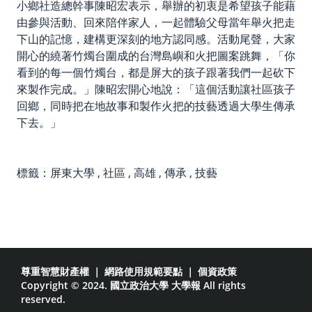
小鄉社造總幹事陳昭宏表示，舉辦的初衷是希望孩子能藉
由參與活動、回來陪伴家人，一起體驗父母當年舉火把走
下山的記憶，建構更深刻的地方認同感。活動尾聲，大家
開心的繞著竹燭台圍成的台灣島嶼和火把圖案跳舞，「
你
看到的每一個
竹燭台
，
都是屏大的孩子跟著我們一起砍下
來製作完成
。」
陳昭宏開心地說：「這個活動讓社區孩子
回鄉，同時把在地故事和製作火把的技藝透過大學生傳承
下去。」
標籤：
屏東大學
,
社區
,
高雄
,
傳承
,
技藝
尊重智慧財產權
｜
網路使用規範要點
｜
個資政策
Copyright © 2024. 國立政治大學 大學報 All rights
reserved.