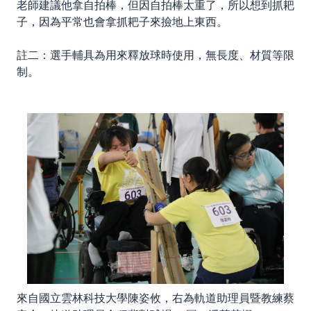
老師建議他拿自拍棒，但因自拍棒太重了，所以想到抓耙
子，因為平常也會拿抓耙子來撿地上東西。
註二：選手輔具為用來釋放球時使用，無長度、材質等限
制。
來自國立雲林科技大學陳姿攸，右為軌道助理員暨教練蔡