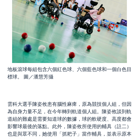
地板滾球每組包含六個紅色球、六個藍色球和一個白色目
標球。 圖／潘慧芳攝
雲科大選手陳姿攸患有腦性麻痺，原為競技個人組，但因
為自身力量不足，在今年轉到軌道個人組。陳姿攸談到軌
道組的難處是需要知道球的數據，球的軟硬度、高度都會
影響球最後的落點。此外，陳姿攸所使用的輔具（註二）
也是與眾不同，她使用「抓耙子」當作輔具，並表示原本