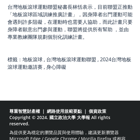
台灣地板滾球運動聯盟秘書長林恬表示，目前聯盟正推動
「地板滾球區域訓練推廣計畫」，因身障者出門運動可能
會遇到許多阻礙，在運動時也需要人協助，而此計畫只要
身障者願意出門參與運動，聯盟將提供所有幫助 ，並由
專業教練團隊規劃個別化訓練計畫。
標籤：
地板滾球
,
台灣地板滾球運動聯盟
,
2024台灣地板
滾球運動邀請賽
,
身心障礙
尊重智慧財產權
｜
網路使用規範要點
｜
個資政策
Copyright © 2024. 國立政治大學 大學報 All rights
reserved.
為提供更為穩定的瀏覽品質與使用體驗，建議更新瀏覽器
Microsoft Edge / Google Chrome / Mozilla Firefox 或相容