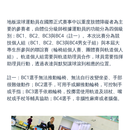
地板滾球運動員在國際正式賽事中以重度肢體障礙者為主
要的參賽者，由體位分級師根據運動員的功能分為四個級
別：BC1、BC2、BC3與BC4（註一）。本次比賽分為競
技個人組（BC1、BC2、BC3與BC4男女子組）與本屆大
專生所參與的聯誼賽（輪椅組個人賽、團體賽與軌道個人
組）。軌道個人組需要與軌道助理員合作，球員需要指揮
助理員行動，透過表達與默契讓球滾到相應的位置。
註一：BC1選手無法推動輪椅、無法自行改變坐姿、手部
很難做動作；BC2選手，可用手或腳推動輪椅，可控制手
或手指；BC3選手依賴輪椅，投擲需使用軌道及頭杖、嘴
杖或手杖等輔具協助；BC4選手，非腦性麻痺或者腦傷。