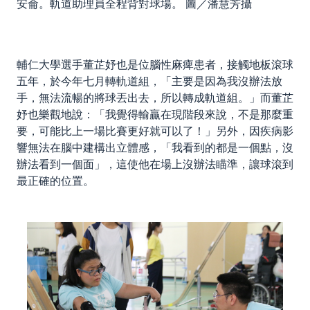
安侖。軌道助理員全程背對球場。 圖／潘慧芳攝
輔仁大學選手董芷妤也是位腦性麻痺患者，接觸地板滾球
五年，於今年七月轉軌道組，「主要是因為我沒辦法放
手，無法流暢的將球丟出去，所以轉成軌道組。」而董芷
妤也樂觀地說：「我覺得輸贏在現階段來說，不是那麼重
要，可能比上一場比賽更好就可以了！」另外，因疾病影
響無法在腦中建構出立體感，「我看到的都是一個點，沒
辦法看到一個面」，這使他在場上沒辦法瞄準，讓球滾到
最正確的位置。