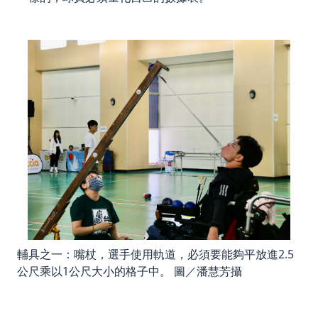
輔具之一：嘴杖，選手使用軌道，必須要能夠平放進2.5
公尺乘以1公尺大小的格子中。 圖／潘慧芳攝