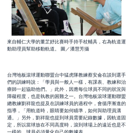
來自輔仁大學的董芷妤比賽時手持手杖輔具，右為軌道運
動助理員幫助移動軌道。 圖／潘慧芳攝
台灣地板滾球運動聯盟台中猛虎隊教練蔡安侖在談到選手
們的訓練時說：「學員與一般人一樣，有課表、教練和治
療師一起協助他們。」此外，因應每位球員不同的狀況與
障礙程度，也是執教的困難之一。台灣地板滾球運動聯盟
總教練劉祥龍也提及在訓練球員的過程中，會循序漸進的
指導，「用軌道時，眼睛要如何瞄準，如何與助理員溝
通。」另外，劉祥龍也提到球員需要紀錄數據，因軌道固
定，所以當球放在不同高度時，滾到球場上的遠近也是不
一樣的，球員必須量化自己的數據表。