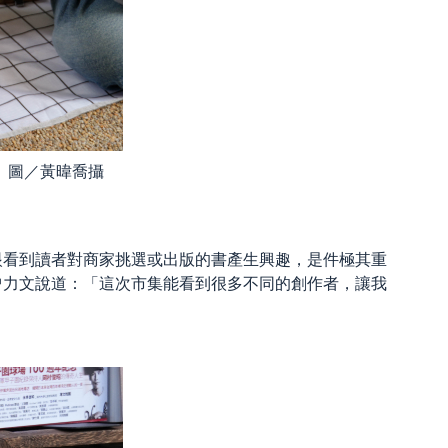
 圖／黃暐喬攝
眼看到讀者對商家挑選或出版的書產生興趣，是件極其重
曾力文說道：「這次市集能看到很多不同的創作者，讓我