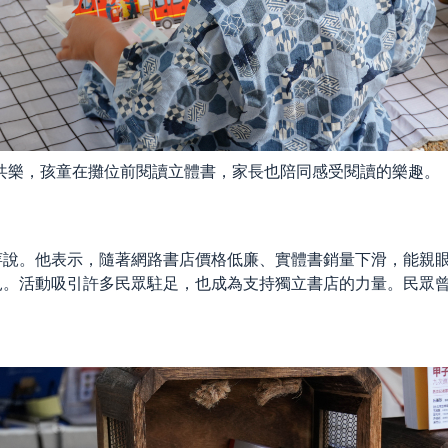
共樂，孩童在攤位前閱讀立體書，家長也陪同感受閱讀的樂趣。
萍說。他表示，隨著網路書店價格低廉、實體書銷量下滑，能親
見。活動吸引許多民眾駐足，也成為支持獨立書店的力量。民眾