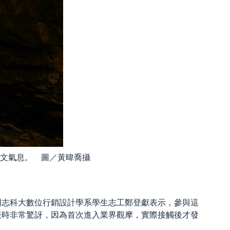
文氣息。 圖／黃暐喬攝
明志科大數位行銷設計學系學生志工鄭登獻表示，參與這
表時非常驚訝，因為首次進入業界觀摩，實際接觸後才發