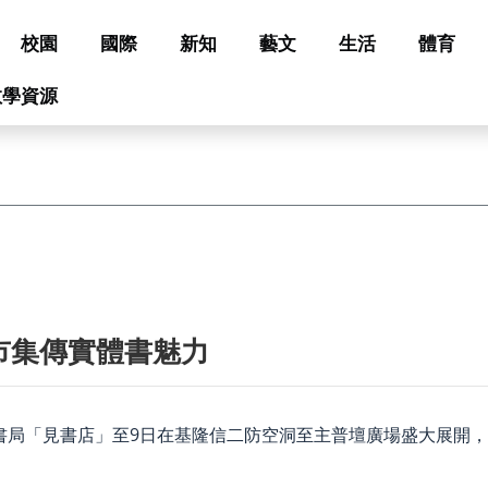
校園
國際
新知
藝文
生活
體育
教學資源
市集傳實體書魅力
立書局「見書店」至9日在基隆信二防空洞至主普壇廣場盛大展開