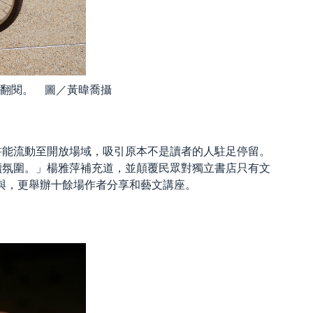
翻閱。 圖／黃暐喬攝
書能流動至開放場域，吸引原本不是讀者的人駐足停留。
讀氛圍。」楊雅萍補充道，並顛覆民眾對獨立書店只有文
與，更舉辦十餘場作者分享和藝文講座。