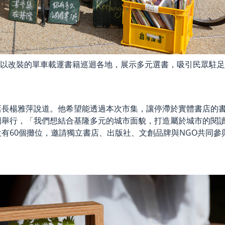
以改裝的單車載運書籍巡迴各地，展示多元選書，吸引民眾駐足
店長楊雅萍說道。他希望能透過本次市集，讓停滯於實體書店的
洞舉行，「我們想結合基隆多元的城市面貌，打造屬於城市的閱
有60個攤位，邀請獨立書店、出版社、文創品牌與NGO共同參