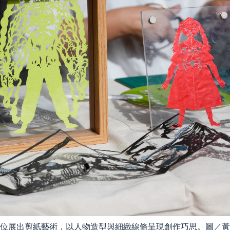
位展出剪紙藝術，以人物造型與細緻線條呈現創作巧思。圖／黃