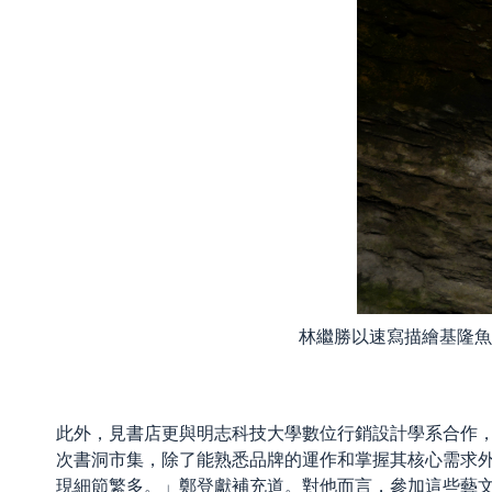
林繼勝以速寫描繪基隆魚
此外，見書店更與明志科技大學數位行銷設計學系合作
次書洞市集，除了能熟悉品牌的運作和掌握其核心需求
現細節繁多。」鄭登獻補充道。對他而言，參加這些藝