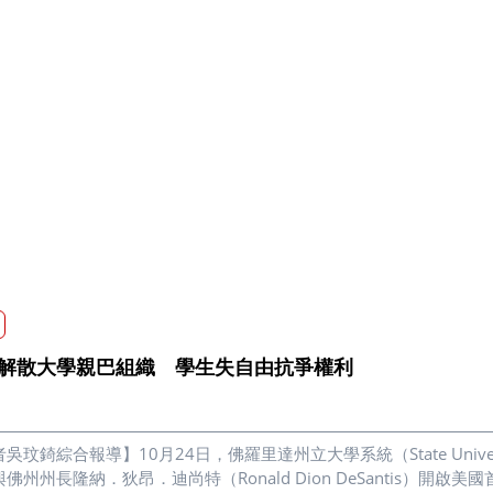
解散大學親巴組織 學生失自由抗爭權利
吳玟錡綜合報導】10月24日，佛羅里達州立大學系統（State University 
佛州州長隆納．狄昂．迪尚特（Ronald Dion DeSantis）