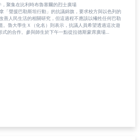
ne）於23日下午，聚集在比利時布魯塞爾的烈士廣場
，學生手拿「聲援巴勒斯坦行動」的抗議錦旗，要求校方與以色列的
）說道。魯大學生Ｘ（化名）則表示，抗議人員希望透過這次遊
形式的合作。參與師生於下午一點從拉德斯蒙席廣場
語高喊「聲援巴勒斯坦」，並於烈士廣場大合唱訴諸和平的歌曲，
施壓學校改善相關政策，「像校方設計更多針對巴勒斯坦學
成果展現。」他說道。不過魯大學生林安琪則對於行動正當
容易淪為一場宣洩情緒的『表演』，對於推動政策的改變效
為：「（以色列）機構涉及、默許針對巴勒斯坦的種族滅絕
結束一切合作關係前，抗議遊行等活動將不會停止。