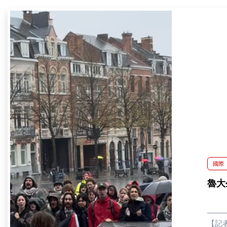
國際
魯大
【記者