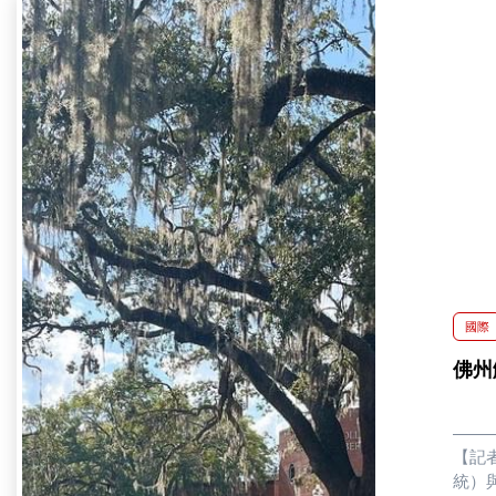
國際
佛州
【記者
統）與