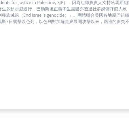
udents for Justice in Palestine, SJP），因為組織
生多起示威遊行，巴勒斯坦正義學生團體亦透過社群媒體呼籲大眾「支持巴勒斯坦
種族滅絕（End Israel's genocide）」。團體聯合美國
瑪斯7日襲擊以色列，以色列對加薩走廊展開攻擊以來，兩邊的衝突
。 圖／Anna提供「我之前參加親巴勒斯坦的抗議活動，當時就有
。」就讀佛羅里達大學（University of Florida, UF）的
參加抗議。他分享，抗議中也可看到猶太裔的同學參與，他們在抗議
na感慨地說：「我能感受到他們（抗議者們）很壓抑，因為在佛羅里
達大學（University of South Florida, USF）學生
的事情上選邊站。」他解釋，如果放任巴勒斯坦學生組織抗議，校方
覺得關閉組織有點太過了，組織沒有以學校名義做出什麼奇怪的事情，
斯坦團體的象徵性意義大於實質意義。」東海大學政治學系教授邱師
的考量，例如他所屬的共和黨（Republican Party）被認為
親巴組織，都將對美國好不容易建立起來的民主政治跟言論自由造成
限制言論自由。」Anna失望地說。佛州州長及校方的舉動讓他感到害
因發言或談論此事而受到譴責。」 邱師儀提及如果言論自由涉及到
零容忍。 圖／Anna提供