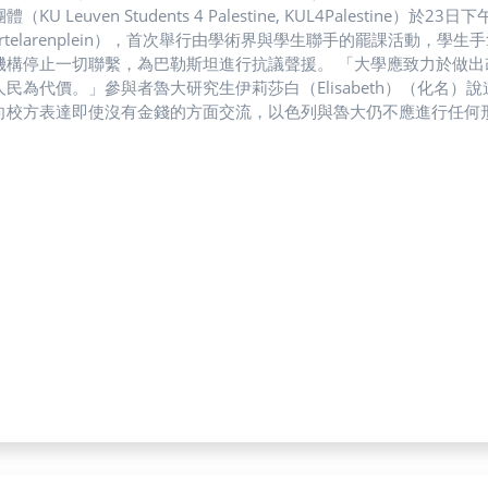
體（KU Leuven Students 4 Palestine, KUL4Palesti
artelarenplein），首次舉行由學術界與學生聯手的罷課活動
一切聯繫，為巴勒斯坦進行抗議聲援。 「大學應致力於做出改善人民生活的相關研究，但這過程不應該以犧牲任何巴勒
人民為代價。」參與者魯大研究生伊莉莎白（Elisabeth）（化名
向校方表達即使沒有金錢的方面交流，以色列與魯大仍不應進行任何
adeuzeplein）集合，遊行至烈士廣場。一路上參與人員以荷蘭
向學校表達聲援巴勒斯坦的強烈訴求。 伊莉莎白認為，雖然新上任的校長持續關心種族滅絕與以色列合作的爭議，但同
繼續推動與以色列學術機構的新合作，因此須透過抗議行動才能有效
教育計畫，並且暫停部分與以色列之間的合作，這些都是抗議活動的
有效性表達疑慮，「抗議的形式雖然是表達立場十分有效的方式，但
對魯大與以色列學術及企業機構的關係，林安琪表示， 不一定要全面中斷所有合作，但須要向學生清楚
與以色列合作的性質、資金流向等，並開放學生監督。伊莉莎白則認
法佔領，我們有義務盡一切可能去阻止種族滅絕。」在學校與以色列