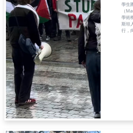
學生團
（M
學術機構停止
斯坦
行，
（L
以聲音和錦旗
時卻
生的
性與
果有限。」林安琪談道。 針
說明
與非