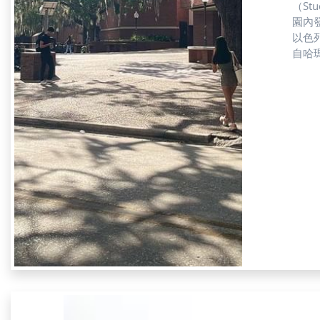
（St
園內發
以色列
自哈
關係
視我們
蒙面
An
佛羅里
爭議
「我
巴勒
治因素
解散
卻去
擔心
國是