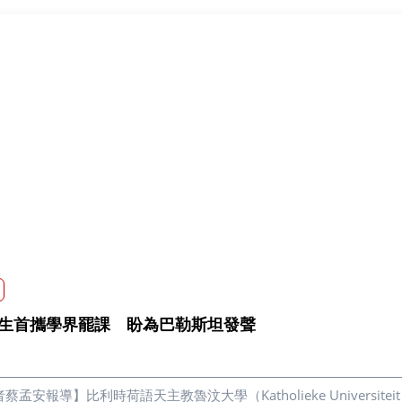
生首攜學界罷課 盼為巴勒斯坦發聲
蔡孟安報導】比利時荷語天主教魯汶大學（Katholieke Universi