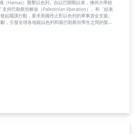
負責人支持哈馬斯組織（Hamas）襲擊以色列。自以巴開戰以來，佛州大學校
解放（Palestinian liberation）」和「結束
各地親巴組織發起罷課行動，要求美國停止對以色列的軍事資金支援。
不斷，引發全球各地親以色列和親巴勒斯坦學生之間的緊張
警察在旁邊，上方還飛著一台無人機，不確定那是不是在監
學生Anna（化名）難過表示。他提到很多抗議者擔心連累家人，所以
布條上寫著「我是猶太人，我支持自由的巴勒斯坦」。
達州沒辦法安全地表達看法。」同屬佛州州立大學系統的南
明珮煊對校方行為表示理解，他說：「其實學校也有壓力，通常不想要在有
會被解讀為支持巴勒斯坦，所以學校才選擇解散相關組織。
應該都還好。」明珮煊表示。 圖／Anna提供「解散親
儀強調。他分析，佛州州長下令解散組織，背後可能參雜政
和以色列有特殊關係。邱師儀補充，不管基於什麼原因，佛州州長
傷害。「我覺得很諷刺，美國一直提倡言論自由，佛州州長
怕，他於訪談最後再次強調需要使用化名，「我（Anna）
行動，就不是言論自由，是犯罪行為，恐怖主義這件事情在美