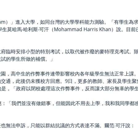
rd exam）」進入大學，如同台灣的大學學科能力測驗。「有學
哈馬‧哈利斯‧可汗（Mohammad Harris Khan）說。
政府臨時安排小型的特別考試，以取代被作廢的麥特理克考試。
次試的學生所做的補償。」
校園，高中生的作弊事件連帶影響校內各年級學生無法正常上課。
地交通，此後仍未獲校方回應。9日，更多的教師、家長及學生聚
示最氣憤的是，「政府以閉校處理這次作弊事件，反而讓大部分無辜的
n）則回應：「我們並沒有做錯事，但能因此不用去上學，我和我同
也無法申訴，只能以群結抗議的方式表達不滿。爾范‧可汗說：