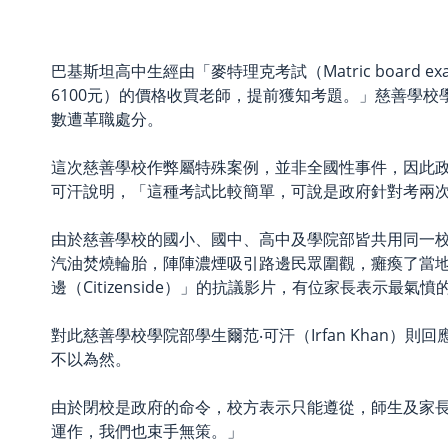
巴基斯坦高中生經由「麥特理克考試（Matric boa
6100元）的價格收買老師，提前獲知考題。」慈善學校學生莫
數遭革職處分。
這次慈善學校作弊屬特殊案例，並非全國性事件，因此
可汗說明，「這種考試比較簡單，可說是政府針對考兩
由於慈善學校的國小、國中、高中及學院部皆共用同一
汽油焚燒輪胎，陣陣濃煙吸引路邊民眾圍觀，癱瘓了當
邊（Citizenside）」的抗議影片，有位家長表
對此慈善學校學院部學生爾范‧可汗（Irfan Kha
不以為然。
由於閉校是政府的命令，校方表示只能遵從，師生及家長
運作，我們也束手無策。」