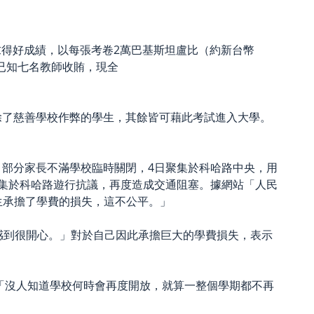
生為求得好成績，以每張考卷2萬巴基斯坦盧比（約新台幣
目前已知七名教師收賄，現全
除了慈善學校作弊的學生，其餘皆可藉此考試進入大學。
部分家長不滿學校臨時關閉，4日聚集於科哈路中央，用
集於科哈路遊行抗議，再度造成交通阻塞。據網站「人民
學生承擔了學費的損失，這不公平。」
學都感到很開心。」對於自己因此承擔巨大的學費損失，表示
「沒人知道學校何時會再度開放，就算一整個學期都不再