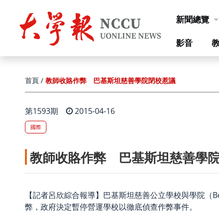
跳到主要內容
新聞總覽
影音
教師收賂作弊 巴基斯坦慈善學院閉校惹議
首頁
第1593期
2015-04-16
國際
教師收賂作弊 巴基斯坦慈善學
【記者呂欣綜合報導】巴基斯坦慈善公立學校與學院（Benevol
弊，政府決定暫停營運學校以徹底偵查作弊事件。